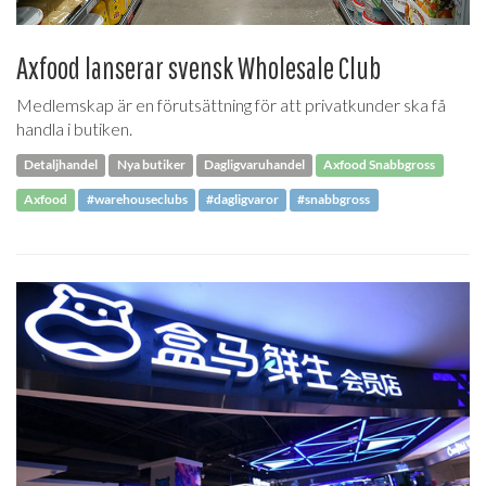
Axfood lanserar svensk Wholesale Club
Medlemskap är en förutsättning för att privatkunder ska få
handla i butiken.
Detaljhandel
Nya butiker
Dagligvaruhandel
Axfood Snabbgross
Axfood
#warehouseclubs
#dagligvaror
#snabbgross