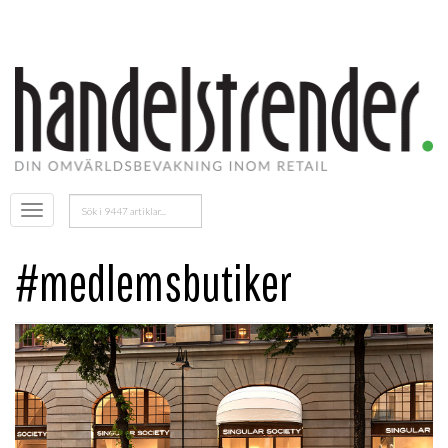
Sök
Öppna
efter:
menyn
#medlemsbutiker