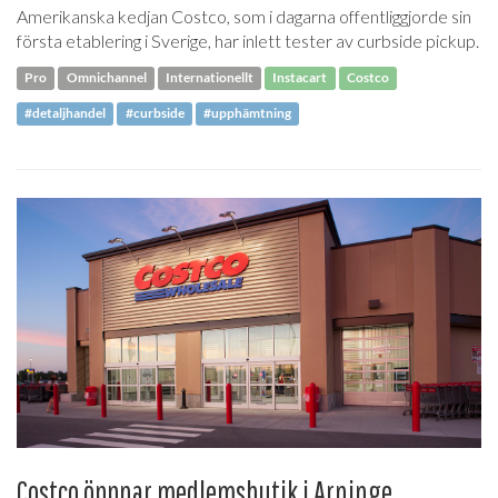
Amerikanska kedjan Costco, som i dagarna offentliggjorde sin
första etablering i Sverige, har inlett tester av curbside pickup.
Pro
Omnichannel
Internationellt
Instacart
Costco
#detaljhandel
#curbside
#upphämtning
Costco öppnar medlemsbutik i Arninge