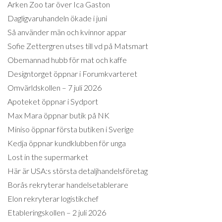
Arken Zoo tar över Ica Gaston
Dagligvaruhandeln ökade i juni
Så använder män och kvinnor appar
Sofie Zettergren utses till vd på Matsmart
Obemannad hubb för mat och kaffe
Designtorget öppnar i Forumkvarteret
Omvärldskollen – 7 juli 2026
Apoteket öppnar i Sydport
Max Mara öppnar butik på NK
Miniso öppnar första butiken i Sverige
Kedja öppnar kundklubben för unga
Lost in the supermarket
Här är USA:s största detaljhandelsföretag
Borås rekryterar handelsetablerare
Elon rekryterar logistikchef
Etableringskollen – 2 juli 2026