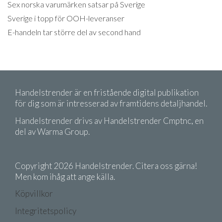
Sex norska varumärken satsar på Sverige
Sverige i topp för OOH-leveranser
E-handeln tar större del av second hand
Handelstrender är en fristående digital publikation
för dig som är intresserad av framtidens detaljhandel.
Handelstrender drivs av Handelstrender Cmptnc, en
del av Warma Group.
Copyright 2026 Handelstrender. Citera oss gärna!
Men kom ihåg att ange källa.
Köpvillkor
Integritetspolicy