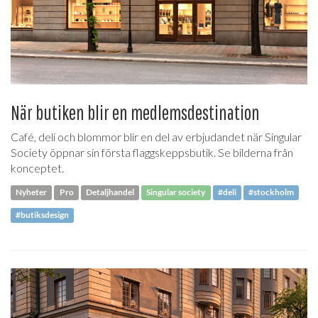
När butiken blir en medlemsdestination
Café, deli och blommor blir en del av erbjudandet när Singular
Society öppnar sin första flaggskeppsbutik. Se bilderna från
konceptet.
Nyheter
Pro
Detaljhandel
Singular society
#deli
#stockholm
#butiksdesign