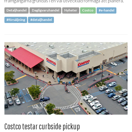
framgångarna grundas i en väl utvecklad förmåga att planera.
Detaljhandel
Dagligvaruhandel
Nyheter
Costco
#e-handel
#försäljning
#detaljhandel
Costco testar curbside pickup