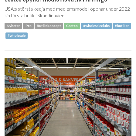
USA:s största kedja med medlemsmodell öppnar under 2022
sin första butik i Skandinavien.
Nyheter
Pro
Butikskoncept
Costco
#wholesaleclubs
#butiker
#wholesale