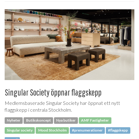
Singular Society öppnar flaggskepp
Medlemsbaserade Singular Society har öppnat ett nytt
flaggskepp i centrala Stockholm.
Nyheter
Butikskoncept
Nya butiker
AMF Fastigheter
Singular society
Mood Stockholm
#prenumerationer
#flaggskepp