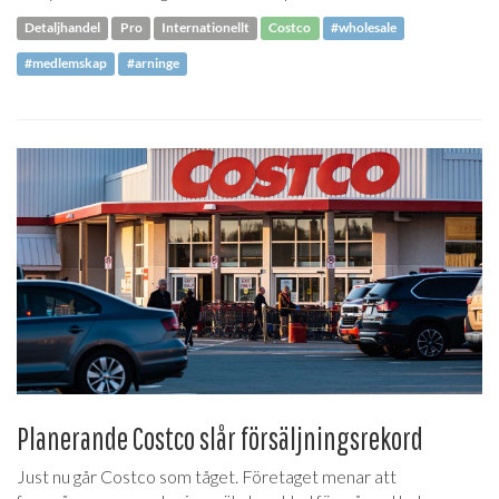
Detaljhandel
Pro
Internationellt
Costco
#wholesale
#medlemskap
#arninge
Planerande Costco slår försäljningsrekord
Just nu går Costco som tåget. Företaget menar att