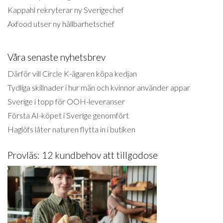
Kappahl rekryterar ny Sverigechef
Axfood utser ny hållbarhetschef
Våra senaste nyhetsbrev
Därför vill Circle K-ägaren köpa kedjan
Tydliga skillnader i hur män och kvinnor använder appar
Sverige i topp för OOH-leveranser
Första AI-köpet i Sverige genomfört
Haglöfs låter naturen flytta in i butiken
Provläs: 12 kundbehov att tillgodose