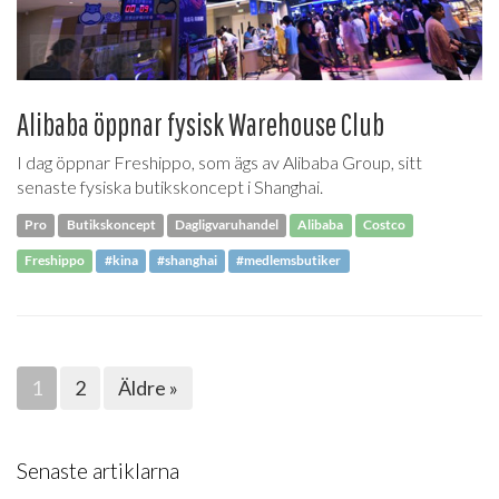
Alibaba öppnar fysisk Warehouse Club
I dag öppnar Freshippo, som ägs av Alibaba Group, sitt
senaste fysiska butikskoncept i Shanghai.
Pro
Butikskoncept
Dagligvaruhandel
Alibaba
Costco
Freshippo
#kina
#shanghai
#medlemsbutiker
1
2
Äldre »
Senaste artiklarna