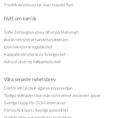
Fredrik Arvidsson tar över Handel Syd
Nytt om karriär
Sofie Zettergren utses till vd på Matsmart
Borås rekryterar handelsetablerare
Elon rekryterar logistikchef
Kappahl rekryterar ny Sverigechef
Axfood utser ny hållbarhetschef
Våra senaste nyhetsbrev
Därför vill Circle K-ägaren köpa kedjan
Tydliga skillnader i hur män och kvinnor använder appar
Sverige i topp för OOH-leveranser
Första AI-köpet i Sverige genomfört
Haglöfs låter naturen flytta in i butiken