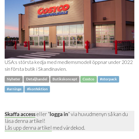
USA:s största kedja med medlemsmodell öppnar under 2022
sin första butik i Skandinavien.
Nyheter
Detaljhandel
Butikskoncept
Costco
#storpack
#arninge
#konfektion
Skaffa access
eller "
logga in
" via huvudmenyn så kan du
läsa denna artikel!
Lås upp denna artikel
med värdekod.