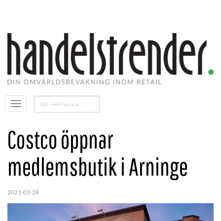
Sök
Öppna
efter:
menyn
Costco öppnar
medlemsbutik i Arninge
2021-03-24