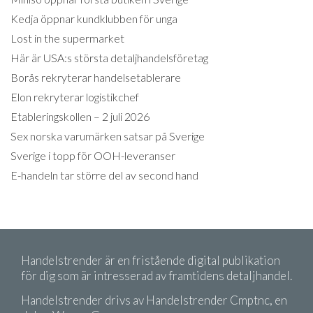
Kedja öppnar kundklubben för unga
Lost in the supermarket
Här är USA:s största detaljhandelsföretag
Borås rekryterar handelsetablerare
Elon rekryterar logistikchef
Etableringskollen – 2 juli 2026
Sex norska varumärken satsar på Sverige
Sverige i topp för OOH-leveranser
E-handeln tar större del av second hand
Handelstrender är en fristående digital publikation
för dig som är intresserad av framtidens detaljhandel.
Handelstrender drivs av Handelstrender Cmptnc, en