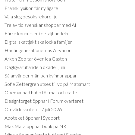
Fransk lyxikon får ny ägare
Väla slog besöksrekord i juli
Tre av tio svenskar shoppar med AI
Färre konkurser i detaljhandeln
Digital skattjakt ska locka familjer
Här är generationernas AI-vanor
Arken Zoo tar över Ica Gaston
Dagligvaruhandeln ökade i juni
Så använder män och kvinnor appar
Sofie Zettergren utses till vd på Matsmart
Obemannad hubb för mat och kaffe
Designtorget öppnar i Forumkvarteret
Omvärldskollen – 7 juli 2026
Apoteket öppnar i Sydport
Max Mara öppnar butik på NK
Miniso öppnar första butiken i Sverige