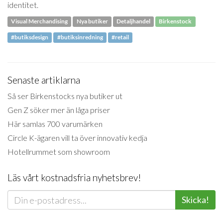
identitet.
Visual Merchandising
Nya butiker
Detaljhandel
Birkenstock
#butiksdesign
#butiksinredning
#retail
Senaste artiklarna
Så ser Birkenstocks nya butiker ut
Gen Z söker mer än låga priser
Här samlas 700 varumärken
Circle K-ägaren vill ta över innovativ kedja
Hotellrummet som showroom
Läs vårt kostnadsfria nyhetsbrev!
Skicka!