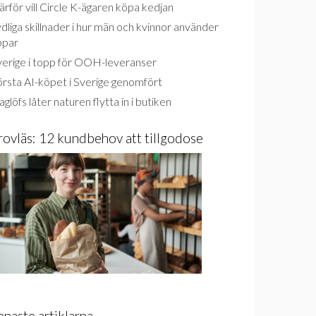
rför vill Circle K-ägaren köpa kedjan
dliga skillnader i hur män och kvinnor använder
ppar
verige i topp för OOH-leveranser
rsta AI-köpet i Sverige genomfört
glöfs låter naturen flytta in i butiken
rovläs: 12 kundbehov att tillgodose
enaste artiklarna