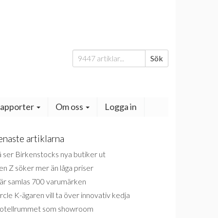
Sök
Sök
efter:
apporter
Om oss
Logga in
enaste artiklarna
 ser Birkenstocks nya butiker ut
n Z söker mer än låga priser
är samlas 700 varumärken
rcle K-ägaren vill ta över innovativ kedja
otellrummet som showroom