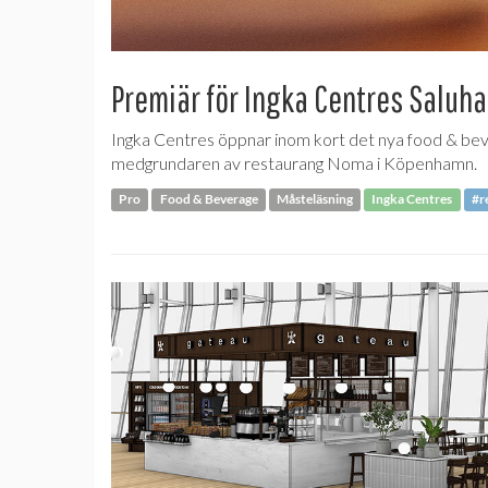
Premiär för Ingka Centres Saluha
Ingka Centres öppnar inom kort det nya food & bev
medgrundaren av restaurang Noma i Köpenhamn.
Pro
Food & Beverage
Måsteläsning
Ingka Centres
#r