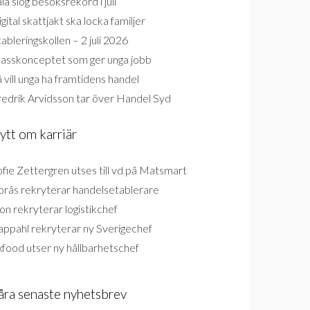
la slog besöksrekord i juli
gital skattjakt ska locka familjer
ableringskollen – 2 juli 2026
lasskonceptet som ger unga jobb
 vill unga ha framtidens handel
redrik Arvidsson tar över Handel Syd
ytt om karriär
fie Zettergren utses till vd på Matsmart
orås rekryterar handelsetablerare
on rekryterar logistikchef
appahl rekryterar ny Sverigechef
food utser ny hållbarhetschef
åra senaste nyhetsbrev