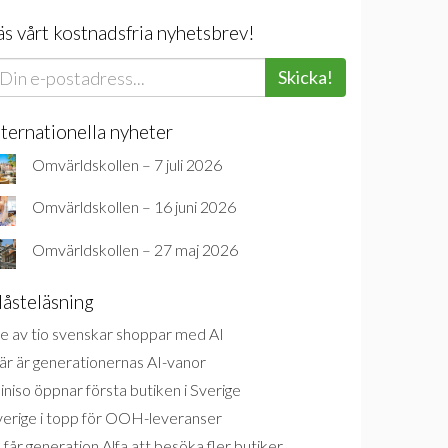
äs vårt kostnadsfria nyhetsbrev!
Skicka!
nternationella nyheter
Omvärldskollen – 7 juli 2026
Omvärldskollen – 16 juni 2026
Omvärldskollen – 27 maj 2026
åsteläsning
e av tio svenskar shoppar med AI
är är generationernas AI-vanor
niso öppnar första butiken i Sverige
verige i topp för OOH-leveranser
 får generation Alfa att besöka fler butiker