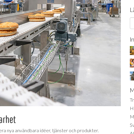
L
I
M
Tr
H
barhet
Mi
S
rera nya användbara idéer, tjänster och produkter.
AI