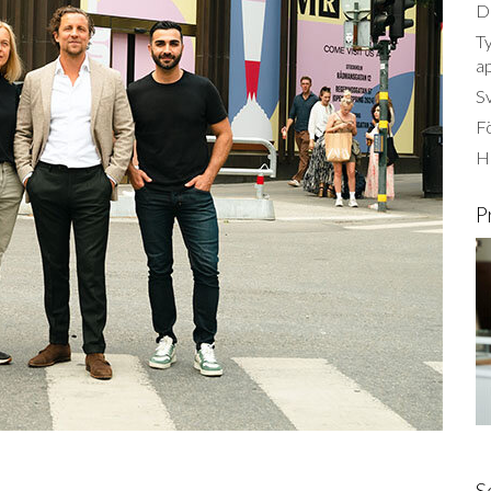
Dä
Ty
a
S
Fö
Ha
P
S