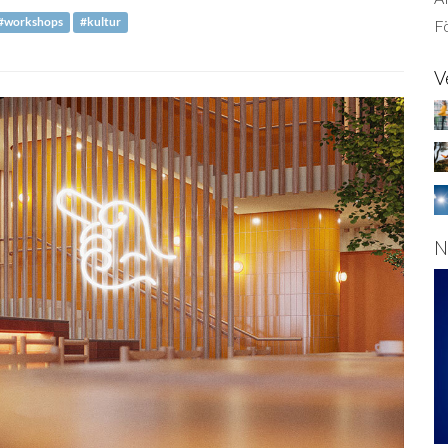
#workshops
#kultur
Fö
V
N