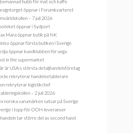
bemannad hubb för mat och kaffe
esigntorget öppnar i Forumkvarteret
världskollen – 7 juli 2026
poteket öppnar i Sydport
ax Mara öppnar butik på NK
niso öppnar första butiken i Sverige
edja öppnar kundklubben för unga
ost in the supermarket
r är USA:s största detaljhandelsföretag
orås rekryterar handelsetablerare
on rekryterar logistikchef
ableringskollen – 2 juli 2026
ex norska varumärken satsar på Sverige
verige i topp för OOH-leveranser
handeln tar större del av second hand