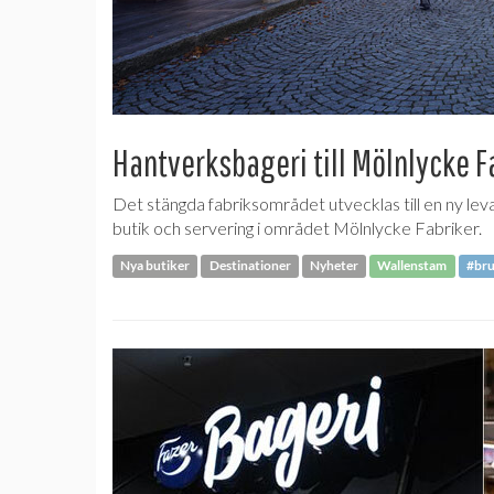
Hantverksbageri till Mölnlycke F
Det stängda fabriksområdet utvecklas till en ny le
butik och servering i området Mölnlycke Fabriker.
Nya butiker
Destinationer
Nyheter
Wallenstam
#bru