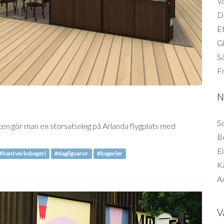
Vä
Di
Et
G
Så
F
N
So
ten gör man en storsatsning på Arlanda flygplats med
B
El
#hantverksbageri
#dagligvaror
#bagerier
K
Ax
V