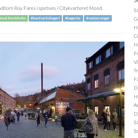
itorn Roy Fares i spetsen, i Citykvarteret Mood.
Så
Ge
ood Stockholm
#hantverksbageri
#bagerier
#restauranger
H
Ci
H
Fr
Vä
Tr
Fä
Di
H
A
Da
S
So