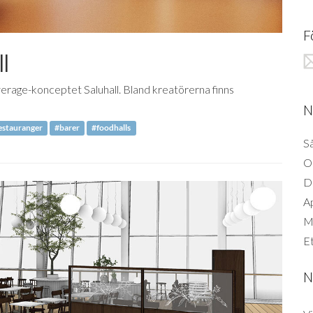
F
ll
erage-konceptet Saluhall. Bland kreatörerna finns
N
estauranger
#barer
#foodhalls
Så
O
D
A
Mi
Et
N