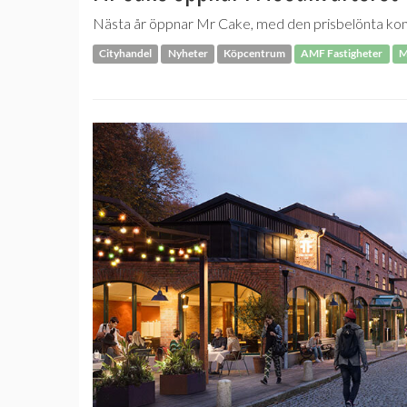
Nästa år öppnar Mr Cake, med den prisbelönta kond
Cityhandel
Nyheter
Köpcentrum
AMF Fastigheter
M