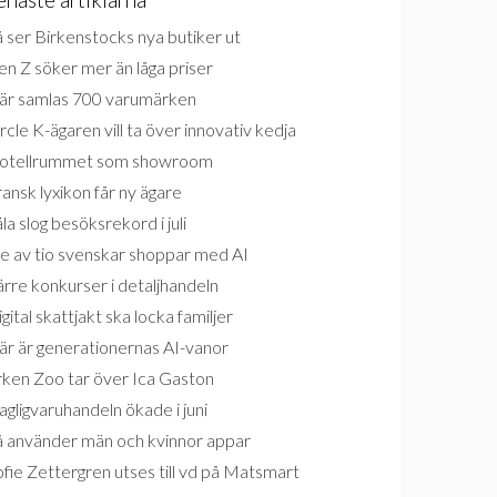
 ser Birkenstocks nya butiker ut
n Z söker mer än låga priser
är samlas 700 varumärken
rcle K-ägaren vill ta över innovativ kedja
otellrummet som showroom
ansk lyxikon får ny ägare
la slog besöksrekord i juli
e av tio svenskar shoppar med AI
rre konkurser i detaljhandeln
gital skattjakt ska locka familjer
är är generationernas AI-vanor
rken Zoo tar över Ica Gaston
gligvaruhandeln ökade i juni
å använder män och kvinnor appar
fie Zettergren utses till vd på Matsmart