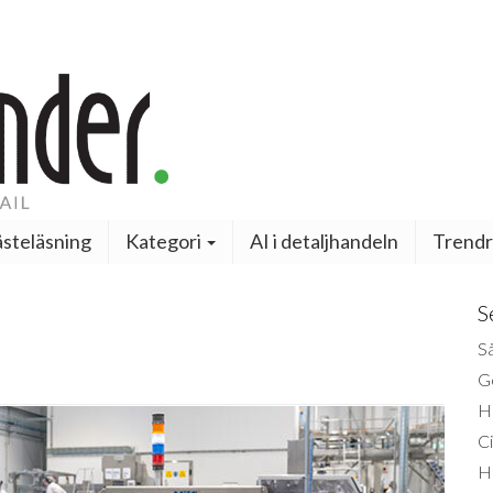
steläsning
Kategori
AI i detaljhandeln
Trendr
S
Så
Ge
H
Ci
H