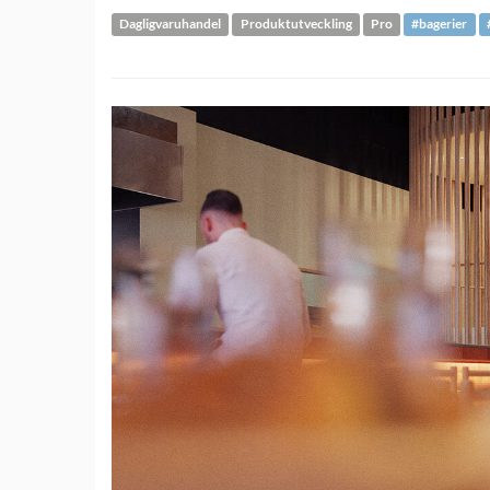
Dagligvaruhandel
Produktutveckling
Pro
#bagerier