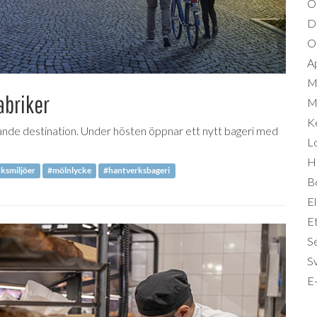
O
D
Om
A
M
abriker
Mi
K
vande destination. Under hösten öppnar ett nytt bageri med
L
Hä
ksmiljöer
#mölnlycke
#hantverksbageri
B
El
Et
S
S
E-