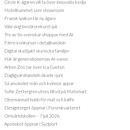
Circle K-ägaren vill ta över innovativ kedja
Hotellrummet som showroom
Fransk lyxikon får ny ägare
Väla slog besöksrekord i juli
Tre av tio svenskar shoppar med AI
Färre konkurser i detaljhandeln
Digital skattjakt ska locka familjer
Här är generationernas AI-vanor
Arken Zoo tar över Ica Gaston
Dagligvaruhandeln ökade i juni
Så använder män och kvinnor appar
Sofie Zettergren utses till vd på Matsmart
Obemannad hubb för mat och kaffe
Designtorget öppnar i Forumkvarteret
Omvärldskollen – 7 juli 2026
Apoteket öppnar i Sydport