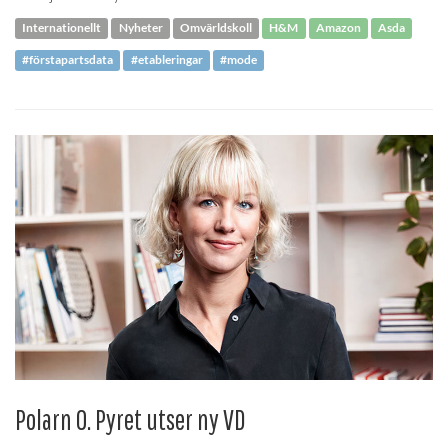
Internationellt
Nyheter
Omvärldskoll
H&M
Amazon
Asda
#förstapartsdata
#etableringar
#mode
Polarn O. Pyret utser ny VD