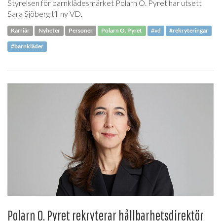
Styrelsen för barnklädesmärket Polarn O. Pyret har utsett
Sara Sjöberg till ny VD.
Karriär
Nyheter
Personer
Polarn O. Pyret
#vd
#rekryteringar
#barnkläder
Polarn O. Pyret rekryterar hållbarhetsdirektör