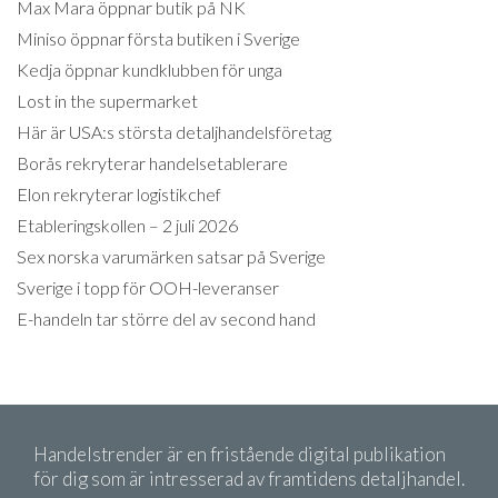
Max Mara öppnar butik på NK
Miniso öppnar första butiken i Sverige
Kedja öppnar kundklubben för unga
Lost in the supermarket
Här är USA:s största detaljhandelsföretag
Borås rekryterar handelsetablerare
Elon rekryterar logistikchef
Etableringskollen – 2 juli 2026
Sex norska varumärken satsar på Sverige
Sverige i topp för OOH-leveranser
E-handeln tar större del av second hand
Handelstrender är en fristående digital publikation
för dig som är intresserad av framtidens detaljhandel.