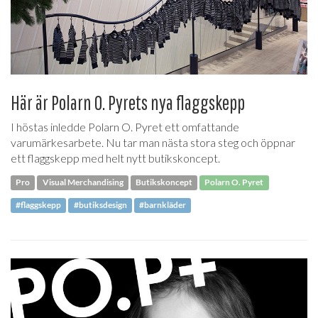
Här är Polarn O. Pyrets nya flaggskepp
I höstas inledde Polarn O. Pyret ett omfattande
varumärkesarbete. Nu tar man nästa stora steg och öppnar
ett flaggskepp med helt nytt butikskoncept.
Pro
Visual Merchandising
Butikskoncept
Polarn O. Pyret
#flaggskepp
#butiksdesign
#barnkläder