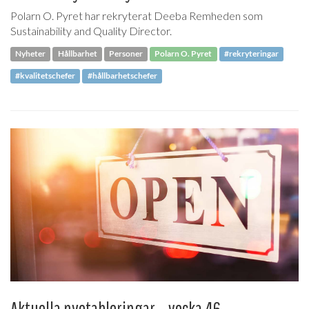
Polarn O. Pyret har rekryterat Deeba Remheden som
Sustainability and Quality Director.
Nyheter
Hållbarhet
Personer
Polarn O. Pyret
#rekryteringar
#kvalitetschefer
#hållbarhetschefer
Aktuella nyetableringar – vecka 46