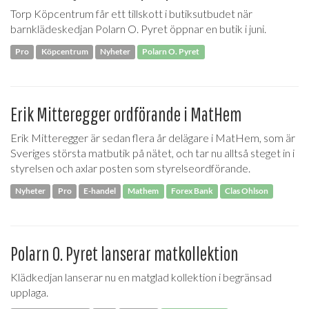
Torp Köpcentrum får ett tillskott i butiksutbudet när
barnklädeskedjan Polarn O. Pyret öppnar en butik i juni.
Pro
Köpcentrum
Nyheter
Polarn O. Pyret
Erik Mitteregger ordförande i MatHem
Erik Mitteregger är sedan flera år delägare i MatHem, som är
Sveriges största matbutik på nätet, och tar nu alltså steget in i
styrelsen och axlar posten som styrelseordförande.
Nyheter
Pro
E-handel
Mathem
Forex Bank
Clas Ohlson
Polarn O. Pyret lanserar matkollektion
Klädkedjan lanserar nu en matglad kollektion i begränsad
upplaga.