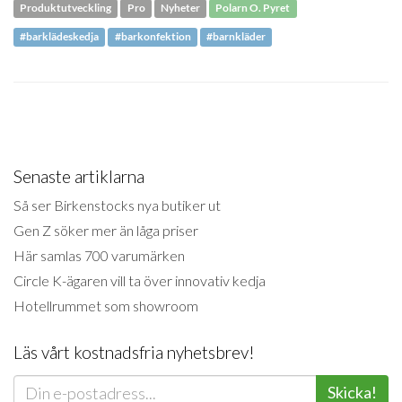
Produktutveckling
Pro
Nyheter
Polarn O. Pyret
#barklädeskedja
#barkonfektion
#barnkläder
Senaste artiklarna
Så ser Birkenstocks nya butiker ut
Gen Z söker mer än låga priser
Här samlas 700 varumärken
Circle K-ägaren vill ta över innovativ kedja
Hotellrummet som showroom
Läs vårt kostnadsfria nyhetsbrev!
Skicka!