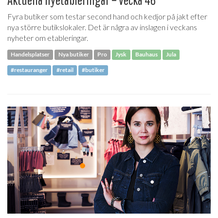
Fyra butiker som testar second hand och kedjor på jakt efter
nya större butikslokaler. Det är några av inslagen i veckans
nyheter om etableringar.
Handelsplatser
Nya butiker
Pro
Jysk
Bauhaus
Jula
#restauranger
#retail
#butiker