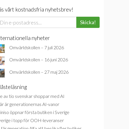
äs vårt kostnadsfria nyhetsbrev!
Skicka!
nternationella nyheter
Omvärldskollen – 7 juli 2026
Omvärldskollen – 16 juni 2026
Omvärldskollen – 27 maj 2026
åsteläsning
e av tio svenskar shoppar med AI
är är generationernas AI-vanor
niso öppnar första butiken i Sverige
verige i topp för OOH-leveranser
 får generation Alfa att besöka fler butiker