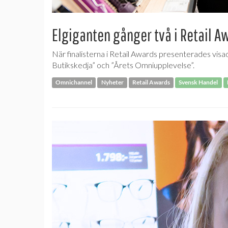
Elgiganten gånger två i Retail A
När finalisterna i Retail Awards presenterades visad
Butikskedja” och ”Årets Omniupplevelse”.
Omnichannel
Nyheter
Retail Awards
Svensk Handel