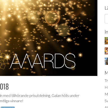
L
I
M
Tr
2018
H
Mi
ln med tillhörande prisutdelning. Galan hölls under
mtliga vinnare!
S
AI