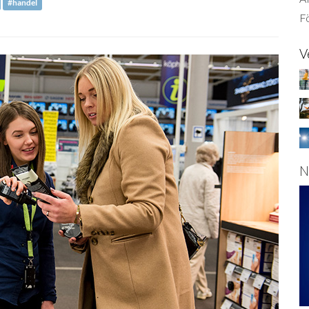
#handel
Fö
V
N