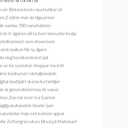
 ser Birkenstocks nya butiker ut
n Z söker mer än låga priser
är samlas 700 varumärken
rcle K-ägaren vill ta över innovativ kedja
otellrummet som showroom
ansk lyxikon får ny ägare
la slog besöksrekord i juli
e av tio svenskar shoppar med AI
rre konkurser i detaljhandeln
gital skattjakt ska locka familjer
är är generationernas AI-vanor
rken Zoo tar över Ica Gaston
gligvaruhandeln ökade i juni
å använder män och kvinnor appar
fie Zettergren utses till vd på Matsmart