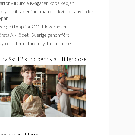
rför vill Circle K-ägaren köpa kedjan
dliga skillnader i hur män och kvinnor använder
ppar
verige i topp för OOH-leveranser
rsta AI-köpet i Sverige genomfört
glöfs låter naturen flytta in i butiken
rovläs: 12 kundbehov att tillgodose
enaste artiklarna