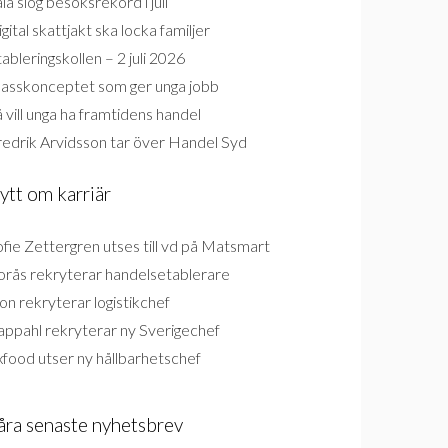
la slog besöksrekord i juli
gital skattjakt ska locka familjer
ableringskollen – 2 juli 2026
lasskonceptet som ger unga jobb
 vill unga ha framtidens handel
redrik Arvidsson tar över Handel Syd
ytt om karriär
fie Zettergren utses till vd på Matsmart
orås rekryterar handelsetablerare
on rekryterar logistikchef
appahl rekryterar ny Sverigechef
food utser ny hållbarhetschef
åra senaste nyhetsbrev