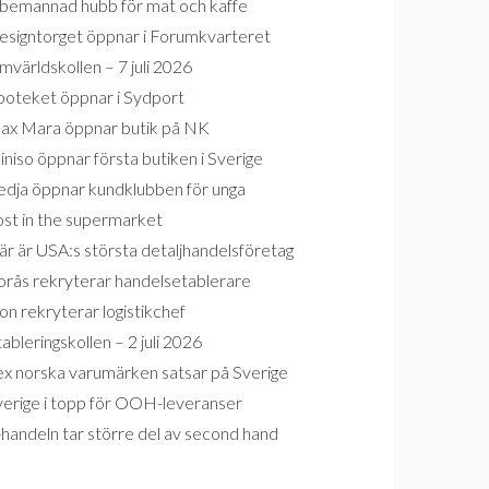
bemannad hubb för mat och kaffe
esigntorget öppnar i Forumkvarteret
världskollen – 7 juli 2026
poteket öppnar i Sydport
ax Mara öppnar butik på NK
niso öppnar första butiken i Sverige
edja öppnar kundklubben för unga
ost in the supermarket
r är USA:s största detaljhandelsföretag
orås rekryterar handelsetablerare
on rekryterar logistikchef
ableringskollen – 2 juli 2026
ex norska varumärken satsar på Sverige
verige i topp för OOH-leveranser
handeln tar större del av second hand