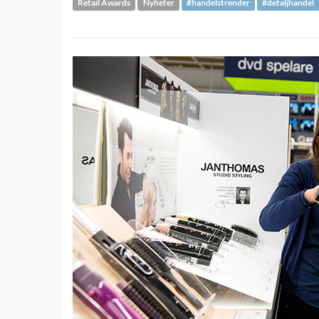
Retail Awards
Nyheter
#handelstrender
#detaljhandel