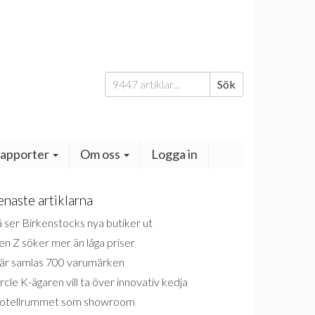
Sök
Sök
efter:
apporter
Om oss
Logga in
enaste artiklarna
 ser Birkenstocks nya butiker ut
n Z söker mer än låga priser
är samlas 700 varumärken
rcle K-ägaren vill ta över innovativ kedja
otellrummet som showroom