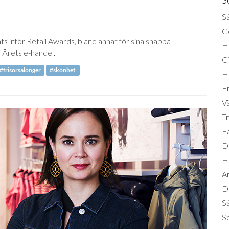
Så
Ge
s inför Retail Awards, bland annat för sina snabba
H
in Årets e-handel.
Ci
#frisörsalonger
#skönhet
H
Fr
Vä
Tr
Fä
Di
H
A
Da
S
So