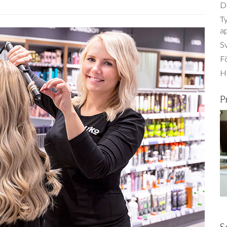
Dä
Ty
a
S
Fö
Ha
P
S