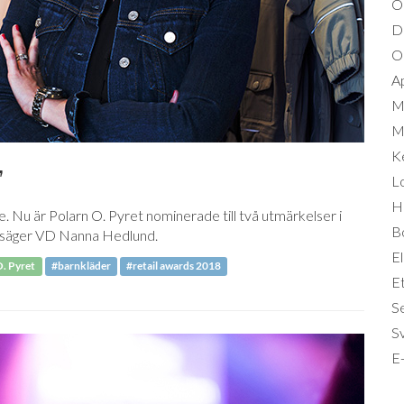
O
D
Om
A
M
Mi
K
”
L
Hä
 Nu är Polarn O. Pyret nominerade till två utmärkelser i
B
a", säger VD Nanna Hedlund.
El
O. Pyret
#barnkläder
#retail awards 2018
Et
S
S
E-