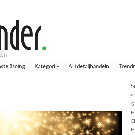
steläsning
Kategori
AI i detaljhandeln
Trendr
S
Så
Ge
H
Ci
H