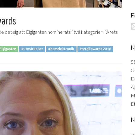
F
wards
e det sig att Elgiganten nominerats i två kategorier: ”Årets
N
Elgiganten
#utmärkelser
#hemelektronik
#retail awards 2018
Så
O
D
A
Mi
Et
N