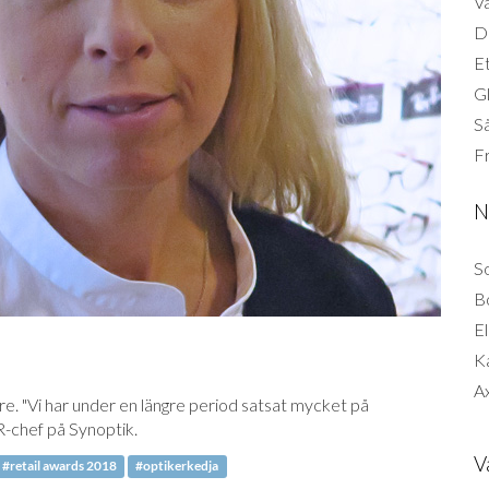
Vä
Di
Et
G
Så
F
N
So
B
El
K
Ax
are. "Vi har under en längre period satsat mycket på
-chef på Synoptik.
V
#retail awards 2018
#optikerkedja