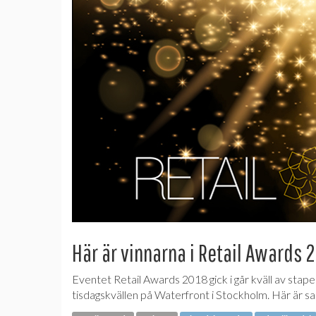
Här är vinnarna i Retail Awards 
Eventet Retail Awards 2018 gick i går kväll av stape
tisdagskvällen på Waterfront i Stockholm. Här är sa