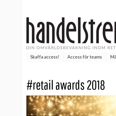
Skaffa access!
Access för teams
Må
#retail awards 2018