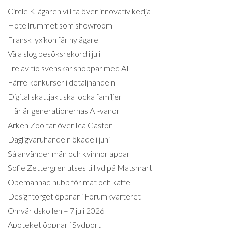
Circle K-ägaren vill ta över innovativ kedja
Hotellrummet som showroom
Fransk lyxikon får ny ägare
Väla slog besöksrekord i juli
Tre av tio svenskar shoppar med AI
Färre konkurser i detaljhandeln
Digital skattjakt ska locka familjer
Här är generationernas AI-vanor
Arken Zoo tar över Ica Gaston
Dagligvaruhandeln ökade i juni
Så använder män och kvinnor appar
Sofie Zettergren utses till vd på Matsmart
Obemannad hubb för mat och kaffe
Designtorget öppnar i Forumkvarteret
Omvärldskollen – 7 juli 2026
Apoteket öppnar i Sydport