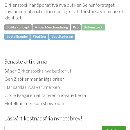
Birkenstock har öppnat två nya butiker. Se hur företaget
använder material och inredning för att förstärka varumärkets
identitet.
Butikskoncept
Visual Merchandising
Pro
Birkenstock
#detaljhandel
#butiker
#butiksdesign
Senaste artiklarna
Så ser Birkenstocks nya butiker ut
Gen Z söker mer än låga priser
Här samlas 700 varumärken
Circle K-ägaren vill ta över innovativ kedja
Hotellrummet som showroom
Läs vårt kostnadsfria nyhetsbrev!