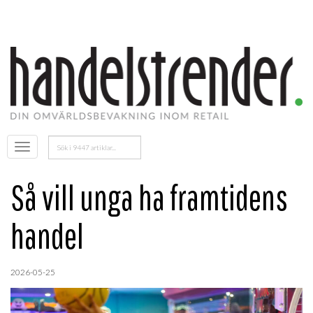
Sök
Öppna
efter:
menyn
Så vill unga ha framtidens
handel
2026-05-25