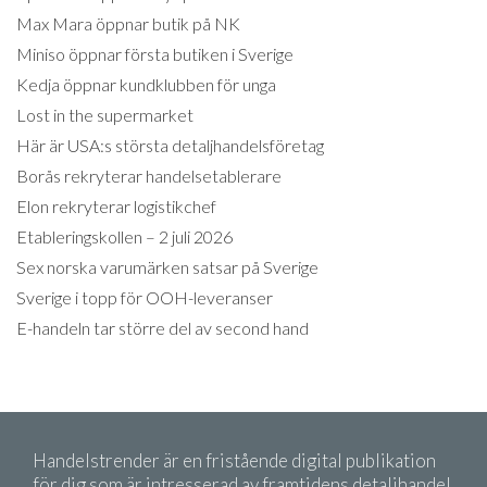
Max Mara öppnar butik på NK
Miniso öppnar första butiken i Sverige
Kedja öppnar kundklubben för unga
Lost in the supermarket
Här är USA:s största detaljhandelsföretag
Borås rekryterar handelsetablerare
Elon rekryterar logistikchef
Etableringskollen – 2 juli 2026
Sex norska varumärken satsar på Sverige
Sverige i topp för OOH-leveranser
E-handeln tar större del av second hand
Handelstrender är en fristående digital publikation
för dig som är intresserad av framtidens detaljhandel.