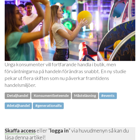
Unga konsumenter vill fortfarande handla i butik, men
förväntningarna på handeln förändras snabbt. En ny studie
pekar ut flera skiften som nu påverkar framtidens
handelsmiljöer.
Detaljhandel
Konsumentbeteende
Måsteläsning
#events
#detaljhandel
#generationalfa
Skaffa access
eller "
logga in
" via huvudmenyn så kan du
läsa denna artikel!