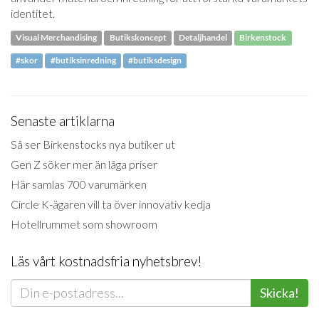
identitet.
Visual Merchandising
Butikskoncept
Detaljhandel
Birkenstock
#skor
#butiksinredning
#butiksdesign
Senaste artiklarna
Så ser Birkenstocks nya butiker ut
Gen Z söker mer än låga priser
Här samlas 700 varumärken
Circle K-ägaren vill ta över innovativ kedja
Hotellrummet som showroom
Läs vårt kostnadsfria nyhetsbrev!
Skicka!