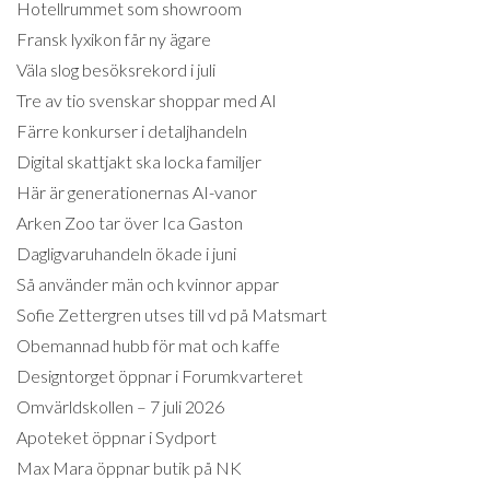
Hotellrummet som showroom
Fransk lyxikon får ny ägare
Väla slog besöksrekord i juli
Tre av tio svenskar shoppar med AI
Färre konkurser i detaljhandeln
Digital skattjakt ska locka familjer
Här är generationernas AI-vanor
Arken Zoo tar över Ica Gaston
Dagligvaruhandeln ökade i juni
Så använder män och kvinnor appar
Sofie Zettergren utses till vd på Matsmart
Obemannad hubb för mat och kaffe
Designtorget öppnar i Forumkvarteret
Omvärldskollen – 7 juli 2026
Apoteket öppnar i Sydport
Max Mara öppnar butik på NK