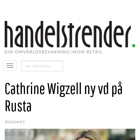
Sök
Öppna
efter:
menyn
Cathrine Wigzell ny vd på
Rusta
2026-06-01