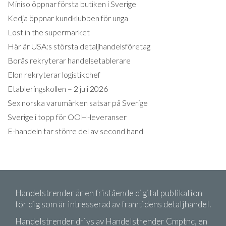
Miniso öppnar första butiken i Sverige
Kedja öppnar kundklubben för unga
Lost in the supermarket
Här är USA:s största detaljhandelsföretag
Borås rekryterar handelsetablerare
Elon rekryterar logistikchef
Etableringskollen – 2 juli 2026
Sex norska varumärken satsar på Sverige
Sverige i topp för OOH-leveranser
E-handeln tar större del av second hand
Handelstrender är en fristående digital publikation
för dig som är intresserad av framtidens detaljhandel.
Handelstrender drivs av Handelstrender Cmptnc, en