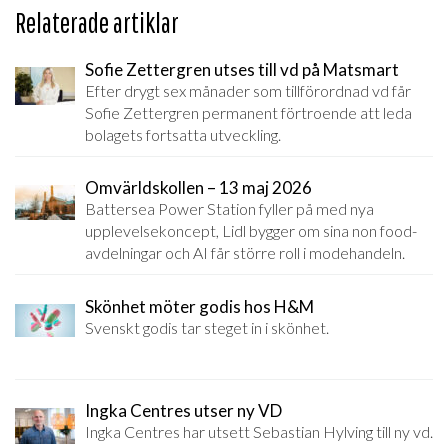
Relaterade artiklar
Sofie Zettergren utses till vd på Matsmart
Efter drygt sex månader som tillförordnad vd får
Sofie Zettergren permanent förtroende att leda
bolagets fortsatta utveckling.
Omvärldskollen – 13 maj 2026
Battersea Power Station fyller på med nya
upplevelsekoncept, Lidl bygger om sina non food-
avdelningar och AI får större roll i modehandeln.
Skönhet möter godis hos H&M
Svenskt godis tar steget in i skönhet.
Ingka Centres utser ny VD
Ingka Centres har utsett Sebastian Hylving till ny vd.