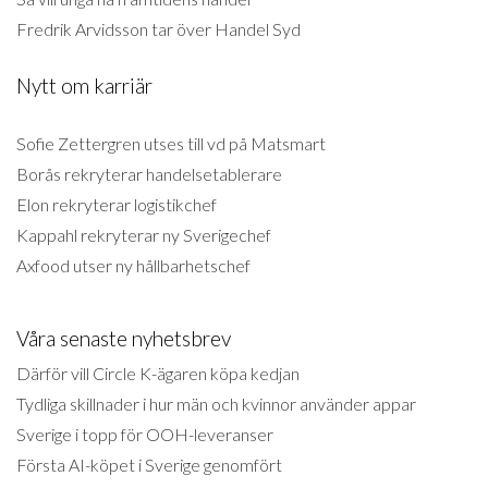
Fredrik Arvidsson tar över Handel Syd
Nytt om karriär
Sofie Zettergren utses till vd på Matsmart
Borås rekryterar handelsetablerare
Elon rekryterar logistikchef
Kappahl rekryterar ny Sverigechef
Axfood utser ny hållbarhetschef
Våra senaste nyhetsbrev
Därför vill Circle K-ägaren köpa kedjan
Tydliga skillnader i hur män och kvinnor använder appar
Sverige i topp för OOH-leveranser
Första AI-köpet i Sverige genomfört