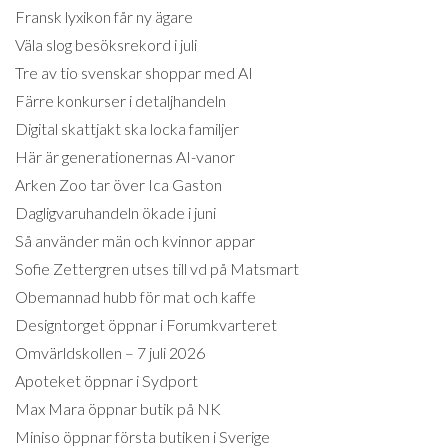
Fransk lyxikon får ny ägare
Väla slog besöksrekord i juli
Tre av tio svenskar shoppar med AI
Färre konkurser i detaljhandeln
Digital skattjakt ska locka familjer
Här är generationernas AI-vanor
Arken Zoo tar över Ica Gaston
Dagligvaruhandeln ökade i juni
Så använder män och kvinnor appar
Sofie Zettergren utses till vd på Matsmart
Obemannad hubb för mat och kaffe
Designtorget öppnar i Forumkvarteret
Omvärldskollen – 7 juli 2026
Apoteket öppnar i Sydport
Max Mara öppnar butik på NK
Miniso öppnar första butiken i Sverige