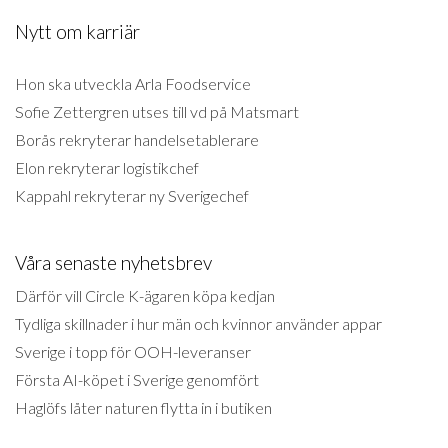
Nytt om karriär
Hon ska utveckla Arla Foodservice
Sofie Zettergren utses till vd på Matsmart
Borås rekryterar handelsetablerare
Elon rekryterar logistikchef
Kappahl rekryterar ny Sverigechef
Våra senaste nyhetsbrev
Därför vill Circle K-ägaren köpa kedjan
Tydliga skillnader i hur män och kvinnor använder appar
Sverige i topp för OOH-leveranser
Första AI-köpet i Sverige genomfört
Haglöfs låter naturen flytta in i butiken