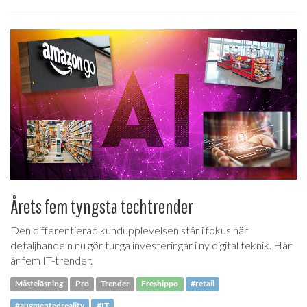
Årets fem tyngsta techtrender
Den differentierad kundupplevelsen står i fokus när
detaljhandeln nu gör tunga investeringar i ny digital teknik. Här
är fem IT-trender.
Måsteläsning
Pro
Trender
Freshippo
#retail
#augmentedreality
#IT