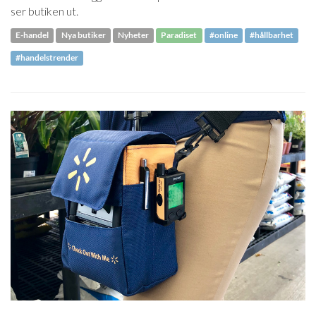
ser butiken ut.
E-handel
Nya butiker
Nyheter
Paradiset
#online
#hållbarhet
#handelstrender