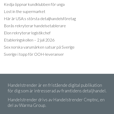
Kedja öppnar kundklubben för unga
Lost in the supermarket
Här är USA:s största detaljhandelsföretag
Borås rekryterar handelsetablerare
Elon rekryterar logistikchef
Etableringskollen – 2 juli 2026
Sex norska varumärken satsar på Sverige
Sverige i topp för OOH-leveranser
Handelstrender är en fristående digital publikation
för dig som är intresserad av framtidens detaljhandel.
Handelstrender drivs av Handelstrender Cmptnc, en
del av Warma Group.