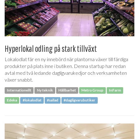
Hyperlokal odling på stark tillväxt
Lokalodlat får en ny innebörd när plantorna växer till färdiga
produkter på plats inne i butiken. Denna startup har redan
avtal med två ledande dagligvarukedjor och verksamheten
växer snabbt.
Internationellt
Ny teknik
Hållbarhet
Metro Group
InFarm
Edeka
#lokalodlat
#sallad
#dagligvarubutiker