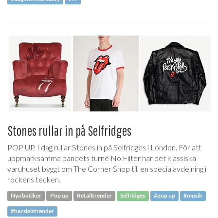
Stones rullar in på Selfridges
POP UP. I dag rullar Stones in på Selfridges i London. För att
uppmärksamma bandets turné No Filter har det klassiska
varuhuset byggt om The Corner Shop till en specialavdelning i
rockens tecken.
Nya butiker
Pop up
Retailtrender
Selfridges
#pop up
#musik
#handelstrender