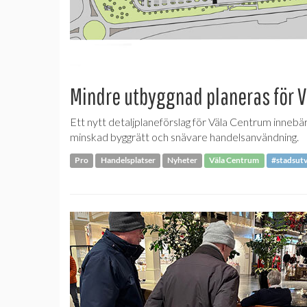
Mindre utbyggnad planeras för V
Ett nytt detaljplaneförslag för Väla Centrum innebä
minskad byggrätt och snävare handelsanvändning.
Pro
Handelsplatser
Nyheter
Väla Centrum
#stadsutv