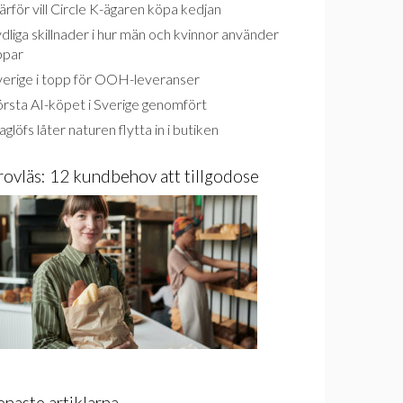
rför vill Circle K-ägaren köpa kedjan
dliga skillnader i hur män och kvinnor använder
ppar
verige i topp för OOH-leveranser
rsta AI-köpet i Sverige genomfört
glöfs låter naturen flytta in i butiken
rovläs: 12 kundbehov att tillgodose
enaste artiklarna