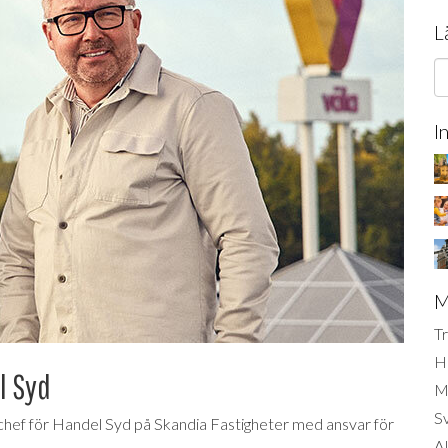
L
I
M
Tr
H
l Syd
Mi
S
ef för Handel Syd på Skandia Fastigheter med ansvar för
AI