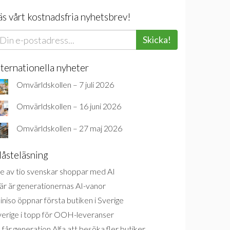
äs vårt kostnadsfria nyhetsbrev!
Skicka!
nternationella nyheter
Omvärldskollen – 7 juli 2026
Omvärldskollen – 16 juni 2026
Omvärldskollen – 27 maj 2026
åsteläsning
e av tio svenskar shoppar med AI
är är generationernas AI-vanor
niso öppnar första butiken i Sverige
verige i topp för OOH-leveranser
 får generation Alfa att besöka fler butiker