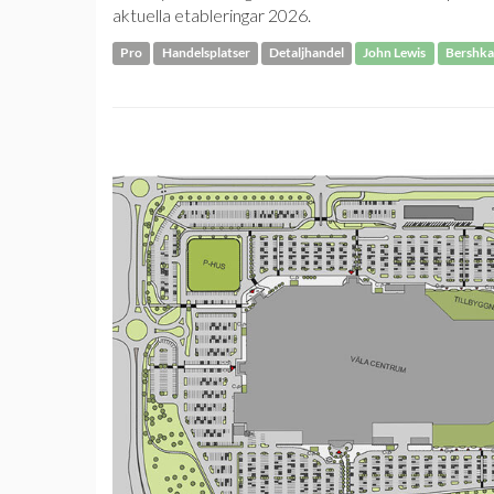
aktuella etableringar 2026.
Pro
Handelsplatser
Detaljhandel
John Lewis
Bershka