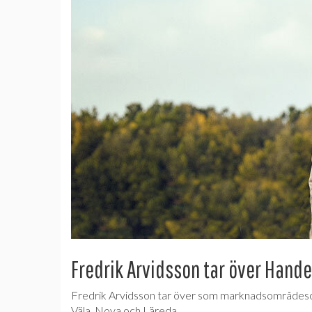
Fredrik Arvidsson tar över Hande
Fredrik Arvidsson tar över som marknadsområdesch
Väla, Nova och Läreda.