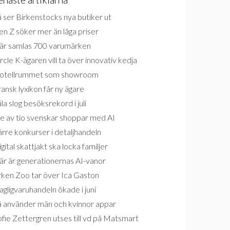
 ser Birkenstocks nya butiker ut
n Z söker mer än låga priser
är samlas 700 varumärken
rcle K-ägaren vill ta över innovativ kedja
otellrummet som showroom
ansk lyxikon får ny ägare
la slog besöksrekord i juli
e av tio svenskar shoppar med AI
rre konkurser i detaljhandeln
gital skattjakt ska locka familjer
är är generationernas AI-vanor
rken Zoo tar över Ica Gaston
gligvaruhandeln ökade i juni
å använder män och kvinnor appar
fie Zettergren utses till vd på Matsmart