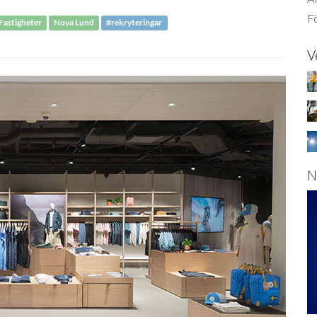
Fö
Fastigheter
Nova Lund
#rekryteringar
V
N