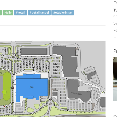
Dä
Ty
Nelly
#retail
#detaljhandel
#etableringar
a
S
Fö
Ha
P
S