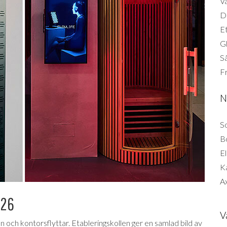
Vä
Di
Et
G
Så
F
N
So
B
El
K
Ax
026
V
sion och kontorsflyttar. Etableringskollen ger en samlad bild av