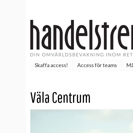
Skaffa access!
Access för teams
Må
Väla Centrum