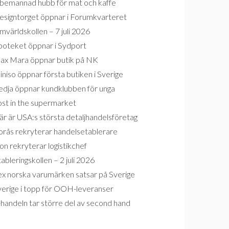
bemannad hubb för mat och kaffe
esigntorget öppnar i Forumkvarteret
världskollen – 7 juli 2026
poteket öppnar i Sydport
ax Mara öppnar butik på NK
niso öppnar första butiken i Sverige
edja öppnar kundklubben för unga
ost in the supermarket
r är USA:s största detaljhandelsföretag
orås rekryterar handelsetablerare
on rekryterar logistikchef
ableringskollen – 2 juli 2026
ex norska varumärken satsar på Sverige
verige i topp för OOH-leveranser
handeln tar större del av second hand