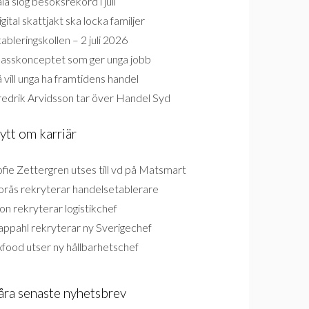
la slog besöksrekord i juli
gital skattjakt ska locka familjer
ableringskollen – 2 juli 2026
lasskonceptet som ger unga jobb
 vill unga ha framtidens handel
redrik Arvidsson tar över Handel Syd
ytt om karriär
fie Zettergren utses till vd på Matsmart
orås rekryterar handelsetablerare
on rekryterar logistikchef
appahl rekryterar ny Sverigechef
food utser ny hållbarhetschef
åra senaste nyhetsbrev