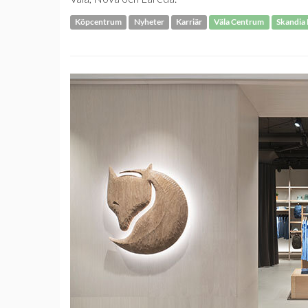
Köpcentrum
Nyheter
Karriär
Väla Centrum
Skandia 