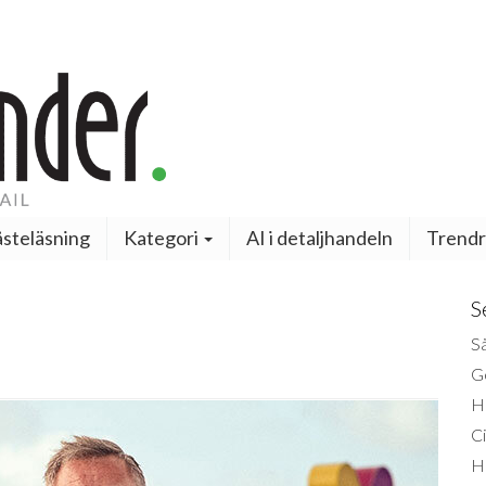
steläsning
Kategori
AI i detaljhandeln
Trendr
S
Så
Ge
H
Ci
H