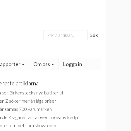
Sök
Sök
efter:
apporter
Om oss
Logga in
enaste artiklarna
 ser Birkenstocks nya butiker ut
n Z söker mer än låga priser
är samlas 700 varumärken
rcle K-ägaren vill ta över innovativ kedja
otellrummet som showroom