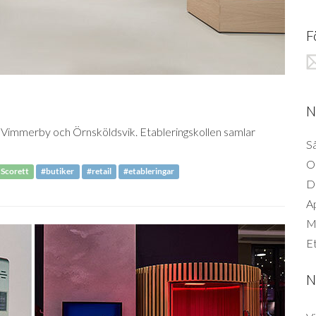
F
N
, Vimmerby och Örnsköldsvik. Etableringskollen samlar
Så
O
Scorett
#butiker
#retail
#etableringar
D
A
Mi
Et
N