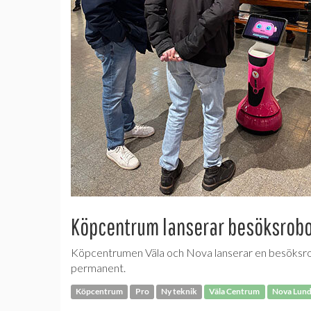
Köpcentrum lanserar besöksrob
Köpcentrumen Väla och Nova lanserar en besöksrobot
permanent.
Köpcentrum
Pro
Ny teknik
Väla Centrum
Nova Lun