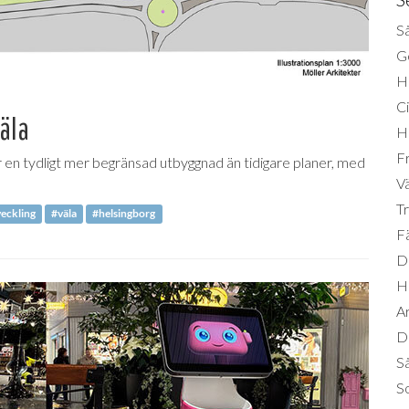
Så
Ge
H
Ci
äla
H
Fr
r en tydligt mer begränsad utbyggnad än tidigare planer, med
Vä
Tr
eckling
#väla
#helsingborg
Fä
Di
H
A
Da
S
So