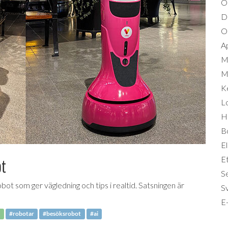
O
D
Om
A
M
Mi
K
L
Hä
B
El
Et
ot
S
 som ger vägledning och tips i realtid. Satsningen är
S
E-
d
#robotar
#besöksrobot
#ai