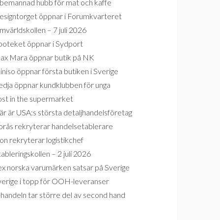
bemannad hubb för mat och kaffe
esigntorget öppnar i Forumkvarteret
världskollen – 7 juli 2026
poteket öppnar i Sydport
ax Mara öppnar butik på NK
niso öppnar första butiken i Sverige
edja öppnar kundklubben för unga
ost in the supermarket
r är USA:s största detaljhandelsföretag
orås rekryterar handelsetablerare
on rekryterar logistikchef
ableringskollen – 2 juli 2026
ex norska varumärken satsar på Sverige
verige i topp för OOH-leveranser
handeln tar större del av second hand