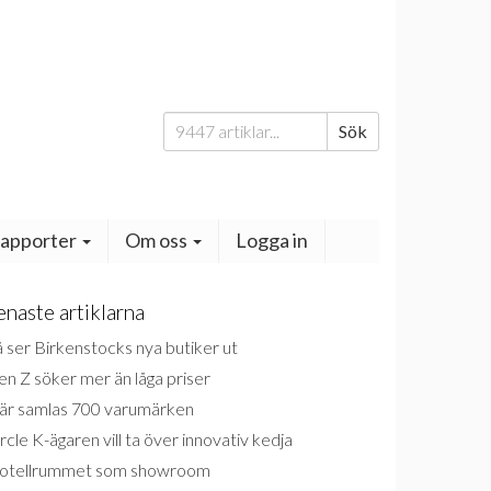
Sök
Sök
efter:
apporter
Om oss
Logga in
enaste artiklarna
 ser Birkenstocks nya butiker ut
n Z söker mer än låga priser
är samlas 700 varumärken
rcle K-ägaren vill ta över innovativ kedja
otellrummet som showroom