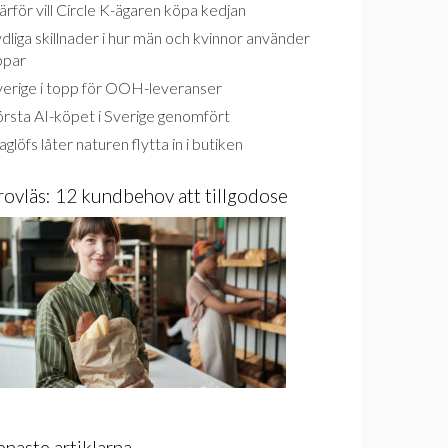
rför vill Circle K-ägaren köpa kedjan
dliga skillnader i hur män och kvinnor använder
ppar
verige i topp för OOH-leveranser
rsta AI-köpet i Sverige genomfört
glöfs låter naturen flytta in i butiken
rovläs: 12 kundbehov att tillgodose
enaste artiklarna