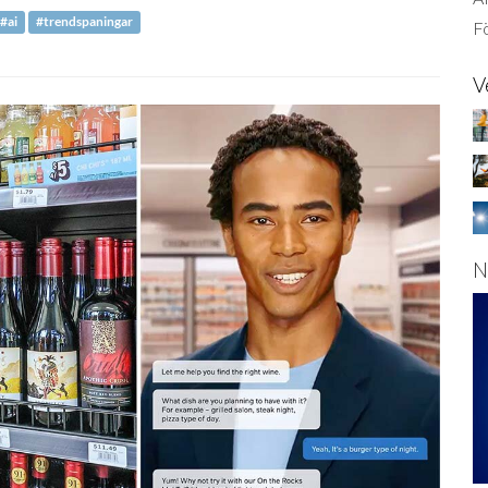
#ai
#trendspaningar
Fö
V
N