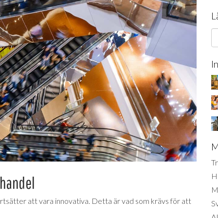
L
I
M
Tr
H
jhandel
Mi
sätter att vara innovativa. Detta är vad som krävs för att
S
AI