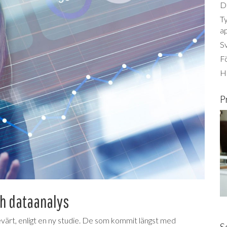
Dä
Ty
a
S
Fö
Ha
P
ch dataanalys
värt, enligt en ny studie. De som kommit längst med
S