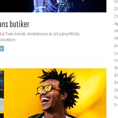
O
D
Om
ans butiker
A
M
ital Twin-teknik. Ambitionen är att pånyttföda
Mi
a butiker.
K
ta
L
Hä
B
El
Et
S
S
E-