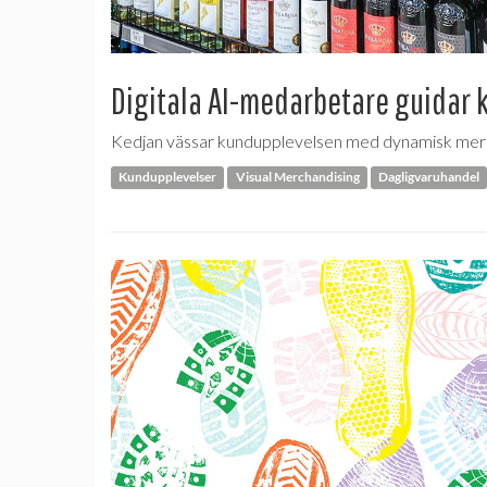
Digitala AI-medarbetare guidar
Kedjan vässar kundupplevelsen med dynamisk mercha
Kundupplevelser
Visual Merchandising
Dagligvaruhandel