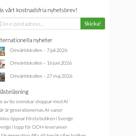
äs vårt kostnadsfria nyhetsbrev!
Skicka!
nternationella nyheter
Omvärldskollen – 7 juli 2026
Omvärldskollen – 16 juni 2026
Omvärldskollen – 27 maj 2026
åsteläsning
e av tio svenskar shoppar med AI
är är generationernas AI-vanor
niso öppnar första butiken i Sverige
verige i topp för OOH-leveranser
 får generation Alfa att besöka fler butiker