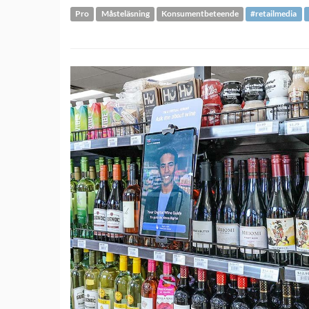
Pro
Måsteläsning
Konsumentbeteende
#retailmedia