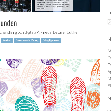
F
 kunden
ndising och digitala AI-medarbetare i butiken.
N
#retail
#marknadsföring
#dagligvaror
Så
O
D
A
Mi
Et
N