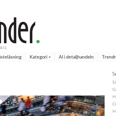
steläsning
Kategori
AI i detaljhandeln
Trendr
S
Så
Ge
H
Ci
H