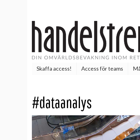
Skaffa access!
Access för teams
Må
#dataanalys