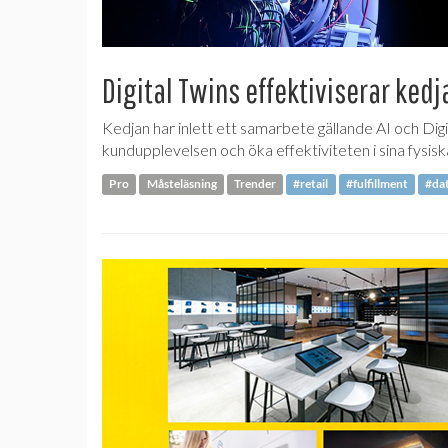
Digital Twins effektiviserar kedj
Kedjan har inlett ett samarbete gällande AI och Dig
kundupplevelsen och öka effektiviteten i sina fysisk
Pro
Måsteläsning
Trender
#retail
#fulfillment
#da