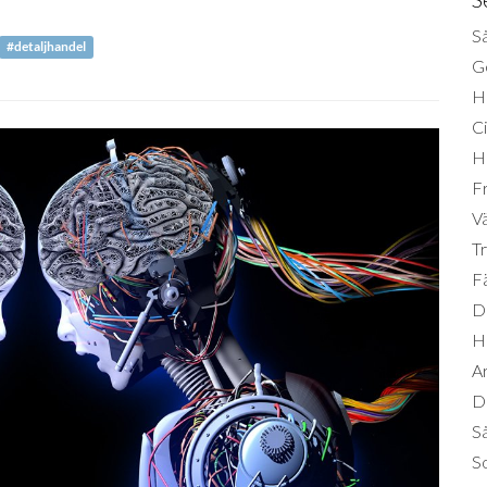
Så
#detaljhandel
Ge
H
Ci
H
Fr
Vä
Tr
Fä
Di
H
A
Da
S
So