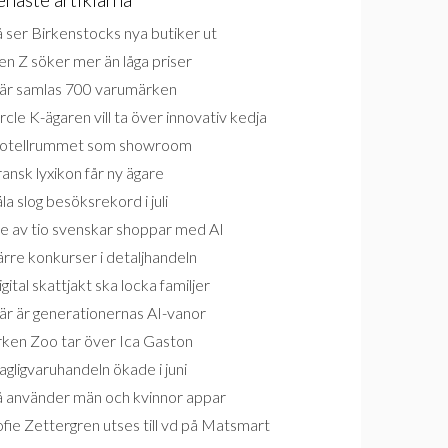
 ser Birkenstocks nya butiker ut
n Z söker mer än låga priser
är samlas 700 varumärken
rcle K-ägaren vill ta över innovativ kedja
otellrummet som showroom
ansk lyxikon får ny ägare
la slog besöksrekord i juli
e av tio svenskar shoppar med AI
rre konkurser i detaljhandeln
gital skattjakt ska locka familjer
är är generationernas AI-vanor
rken Zoo tar över Ica Gaston
gligvaruhandeln ökade i juni
å använder män och kvinnor appar
fie Zettergren utses till vd på Matsmart