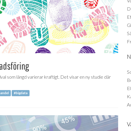
Vä
Di
Et
G
Så
F
N
adsföring
So
l som längd varierar kraftigt. Det visar en ny studie där
B
El
handel
#bigdata
K
Ax
V