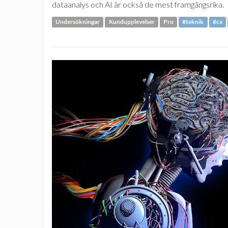
dataanalys och AI är också de mest framgångsrika.
Undersökningar
Kundupplevelser
Pro
#teknik
#cx