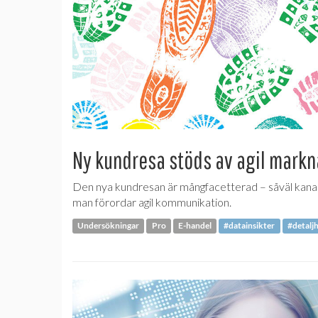
Ny kundresa stöds av agil markn
Den nya kundresan är mångfacetterad – såväl kanalva
man förordar agil kommunikation.
Undersökningar
Pro
E-handel
#datainsikter
#detalj