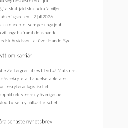
la slog besöksrekord i juli
gital skattjakt ska locka familjer
ableringskollen – 2 juli 2026
lasskonceptet som ger unga jobb
 vill unga ha framtidens handel
redrik Arvidsson tar över Handel Syd
ytt om karriär
fie Zettergren utses till vd på Matsmart
orås rekryterar handelsetablerare
on rekryterar logistikchef
appahl rekryterar ny Sverigechef
food utser ny hållbarhetschef
åra senaste nyhetsbrev