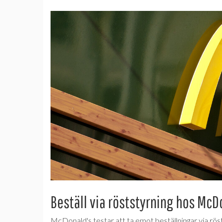
Beställ via röststyrning hos McD
McDonald's testar att ta emot beställningar via rös