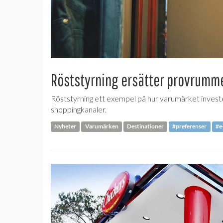
Röststyrning ersätter provrumm
Röststyrning ett exempel på hur varumärket invester
shoppingkanaler.
Nyheter
Varumärken
Destinationer
#preferenser
#e