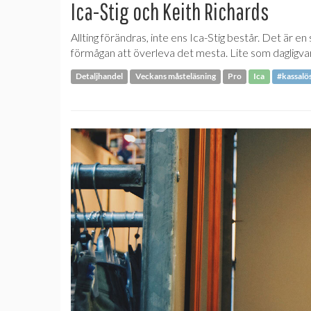
Ica-Stig och Keith Richards
Allting förändras, inte ens Ica-Stig består. Det är 
förmågan att överleva det mesta. Lite som dagligva
Detaljhandel
Veckans måsteläsning
Pro
Ica
#kassalö