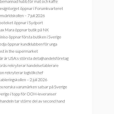
bemannad hubb för mat och kaffe
esigntorget öppnar i Forumkvarteret
världskollen – 7 juli 2026
poteket öppnar i Sydport
ax Mara öppnar butik på NK
niso öppnar första butiken i Sverige
edja öppnar kundklubben för unga
ost in the supermarket
r är USA:s största detaljhandelsföretag
orås rekryterar handelsetablerare
on rekryterar logistikchef
ableringskollen – 2 juli 2026
ex norska varumärken satsar på Sverige
verige i topp för OOH-leveranser
handeln tar större del av second hand