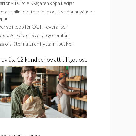
rför vill Circle K-ägaren köpa kedjan
dliga skillnader i hur män och kvinnor använder
ppar
verige i topp för OOH-leveranser
rsta AI-köpet i Sverige genomfört
glöfs låter naturen flytta in i butiken
rovläs: 12 kundbehov att tillgodose
enaste artiklarna