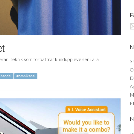
F
et
N
ar i teknik som förbättrar kundupplevelsen i alla
Så
O
-handel
#omnikanal
D
A
Mi
Et
N