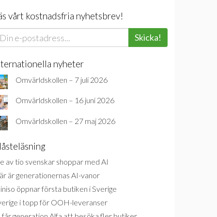
äs vårt kostnadsfria nyhetsbrev!
Skicka!
nternationella nyheter
Omvärldskollen – 7 juli 2026
Omvärldskollen – 16 juni 2026
Omvärldskollen – 27 maj 2026
åsteläsning
e av tio svenskar shoppar med AI
är är generationernas AI-vanor
niso öppnar första butiken i Sverige
verige i topp för OOH-leveranser
 får generation Alfa att besöka fler butiker