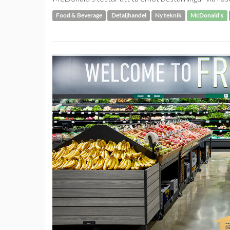
Food & Beverage
Detaljhandel
Ny teknik
McDonald's