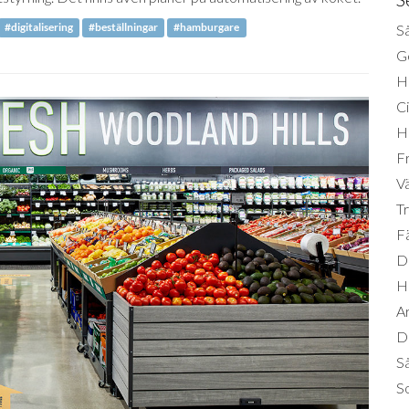
Så
#digitalisering
#beställningar
#hamburgare
Ge
H
Ci
H
Fr
Vä
Tr
Fä
Di
H
A
Da
S
So