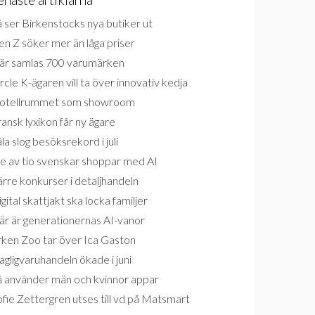
 ser Birkenstocks nya butiker ut
n Z söker mer än låga priser
är samlas 700 varumärken
rcle K-ägaren vill ta över innovativ kedja
otellrummet som showroom
ansk lyxikon får ny ägare
la slog besöksrekord i juli
e av tio svenskar shoppar med AI
rre konkurser i detaljhandeln
gital skattjakt ska locka familjer
är är generationernas AI-vanor
rken Zoo tar över Ica Gaston
gligvaruhandeln ökade i juni
å använder män och kvinnor appar
fie Zettergren utses till vd på Matsmart