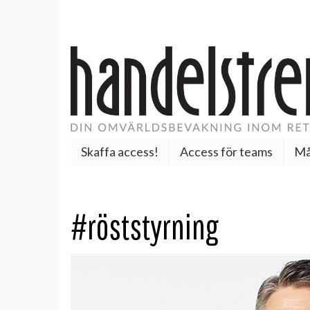
Skaffa access!
Access för teams
Må
#röststyrning