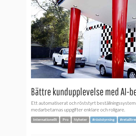
Bättre kundupplevelse med AI-be
Ett automatiserat och röststyrt beställningssyste
medarbetarnas uppgifter enklare och roligare.
Internationellt
Pro
Nyheter
#röststyrning
#retailtr