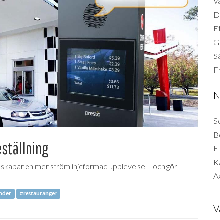
Vä
Di
Et
G
Så
F
N
So
B
ställning
El
K
m skapar en mer strömlinjeformad upplevelse – och gör
Ax
ender
#restauranger
V