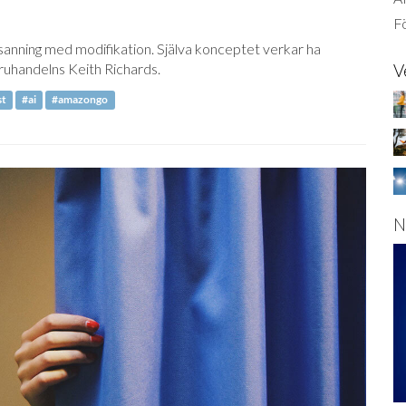
Fö
en sanning med modifikation. Själva konceptet verkar ha
ruhandelns Keith Richards.
V
st
#ai
#amazongo
N