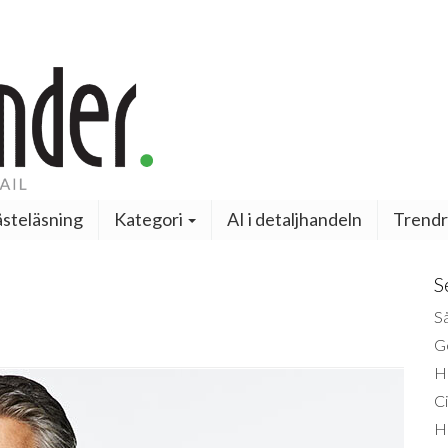
steläsning
Kategori
AI i detaljhandeln
Trendr
S
Så
Ge
H
Ci
H