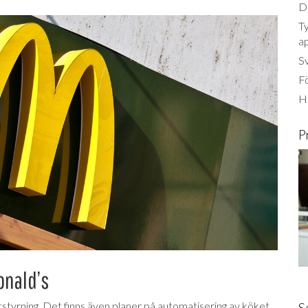
Dä
Ty
a
S
Fö
Ha
P
onald’s
tstyrning. Det finns även planer på automatisering av köket.
S