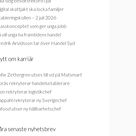
la slog besöksrekord i juli
gital skattjakt ska locka familjer
ableringskollen – 2 juli 2026
lasskonceptet som ger unga jobb
 vill unga ha framtidens handel
redrik Arvidsson tar över Handel Syd
ytt om karriär
fie Zettergren utses till vd på Matsmart
orås rekryterar handelsetablerare
on rekryterar logistikchef
appahl rekryterar ny Sverigechef
food utser ny hållbarhetschef
åra senaste nyhetsbrev