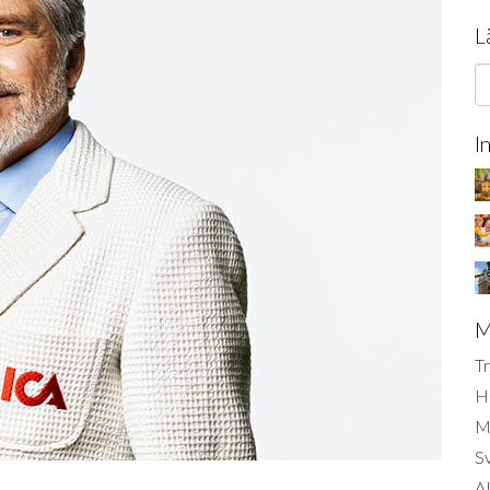
L
I
M
Tr
H
Mi
S
AI