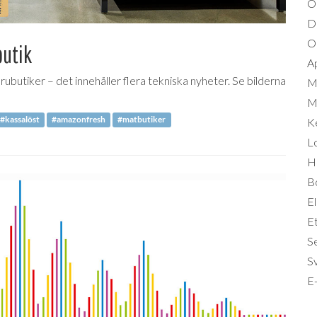
O
D
Om
butik
A
ubutiker – det innehåller flera tekniska nyheter. Se bilderna
M
Mi
#kassalöst
#amazonfresh
#matbutiker
K
L
Hä
B
El
Et
S
S
E-