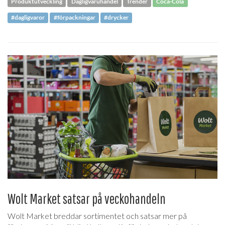
Produktutveckling
Dagligvaruhandel
Trender
Coca-Cola
#dagligvaror
#förpackningar
#drycker
Wolt Market satsar på veckohandeln
Wolt Market breddar sortimentet och satsar mer på