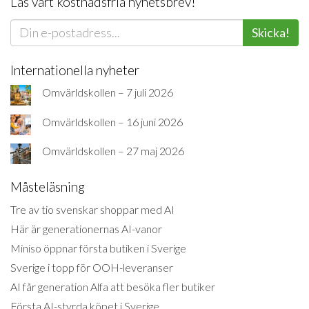
Läs vårt kostnadsfria nyhetsbrev!
Skicka!
Internationella nyheter
Omvärldskollen – 7 juli 2026
Omvärldskollen – 16 juni 2026
Omvärldskollen – 27 maj 2026
Måsteläsning
Tre av tio svenskar shoppar med AI
Här är generationernas AI-vanor
Miniso öppnar första butiken i Sverige
Sverige i topp för OOH-leveranser
AI får generation Alfa att besöka fler butiker
Första AI-styrda köpet i Sverige