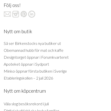
Följ oss!
Nytt om butik
Så ser Birkenstocks nya butiker ut
Obemannad hubb för mat och kaffe
Designtorget öppnar i Forumkvarteret
Apoteket öppnar i Sydport
Miniso öppnar första butiken i Sverige
Etableringskollen – 2 juli 2026
Nytt om köpcentrum
Väla slog besöksrekord i juli
Digital skattjakt ska locka familjer