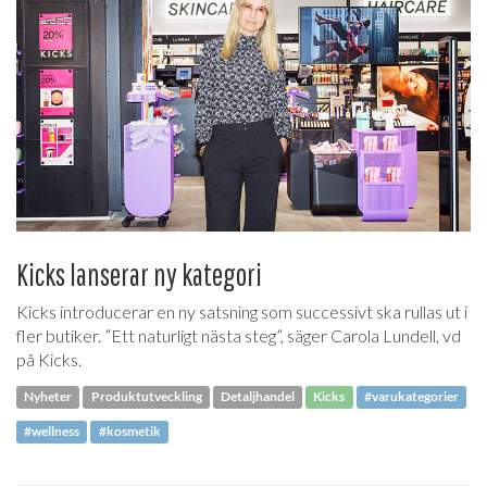
Kicks lanserar ny kategori
Kicks introducerar en ny satsning som successivt ska rullas ut i
fler butiker. ”Ett naturligt nästa steg”, säger Carola Lundell, vd
på Kicks.
Nyheter
Produktutveckling
Detaljhandel
Kicks
#varukategorier
#wellness
#kosmetik