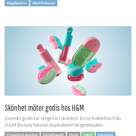
#dagligvaror
#butikslayout
Skönhet möter godis hos H&M
Svenskt godis tar steget in i skönhet. En ny kollektion från
H&M Beauty hämtar inspiration från godishyllan.
Produktutveckling
Detaljhandel
Mode
H&M
#skönhet