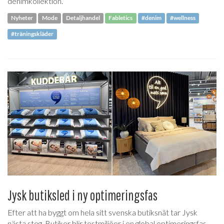
denimkollektion.
Nyheter
Mode
Detaljhandel
Fabletics
#denim
#wellness
#träningskläder
Jysk butiksled i ny optimeringsfas
Efter att ha byggt om hela sitt svenska butiksnät tar Jysk
nästa steg. Butiker blir testmiljöer i en global optimeringsfas.