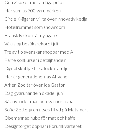
Gen Z söker mer än låga priser
Här samlas 700 varumärken
Circle K-ägaren vill ta över innovativ kedja
Hotellrummet som showroom
Fransk lyxikon får ny ägare
Väla slog besöksrekord i juli
Tre av tio svenskar shoppar med AI
Färre konkurser i detaljhandeln
Digital skattjakt ska locka familjer
Här är generationernas AI-vanor
Arken Zoo tar över Ica Gaston
Dagligvaruhandeln ökade i juni
Så använder män och kvinnor appar
Sofie Zettergren utses till vd på Matsmart
Obemannad hubb för mat och kaffe
Designtorget öppnar i Forumkvarteret