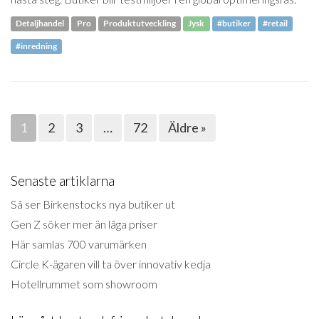
Detaljhandel
Pro
Produktutveckling
Jysk
#butiker
#retail
#inredning
1
2
3
…
72
Äldre »
Senaste artiklarna
Så ser Birkenstocks nya butiker ut
Gen Z söker mer än låga priser
Här samlas 700 varumärken
Circle K-ägaren vill ta över innovativ kedja
Hotellrummet som showroom