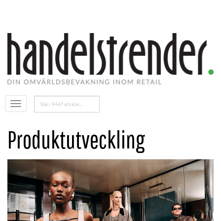
Sök
Öppna
efter:
menyn
Produktutveckling