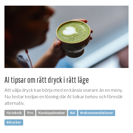
AI tipsar om rätt dryck i rätt läge
Att välja dryck kan börja med en känsla snarare än en meny.
Nu testar kedjan en lösning där AI tolkar behov och föreslår
alternativ.
Ny teknik
Pro
Kundupplevelser
#ai
#rekommendationer
#drycker