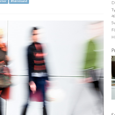
ärnor
#härnösand
Dä
Ty
a
S
Fö
Ha
P
S