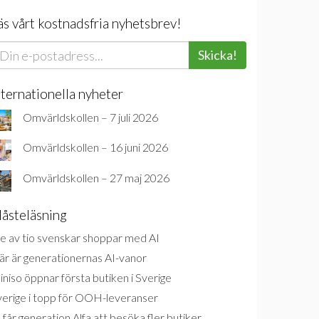
äs vårt kostnadsfria nyhetsbrev!
Skicka!
nternationella nyheter
Omvärldskollen – 7 juli 2026
Omvärldskollen – 16 juni 2026
Omvärldskollen – 27 maj 2026
åsteläsning
e av tio svenskar shoppar med AI
är är generationernas AI-vanor
niso öppnar första butiken i Sverige
verige i topp för OOH-leveranser
 får generation Alfa att besöka fler butiker