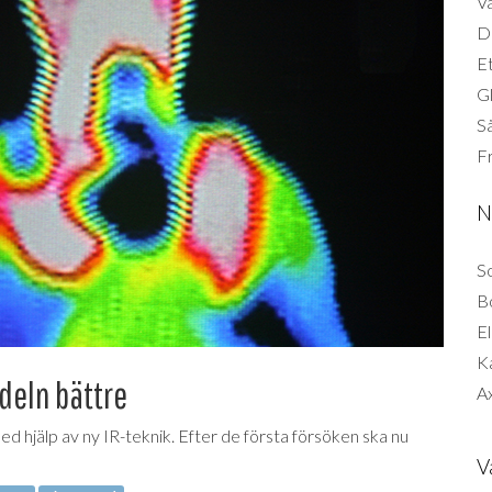
Vä
Di
Et
G
Så
F
N
So
B
El
K
deln bättre
Ax
ed hjälp av ny IR-teknik. Efter de första försöken ska nu
V