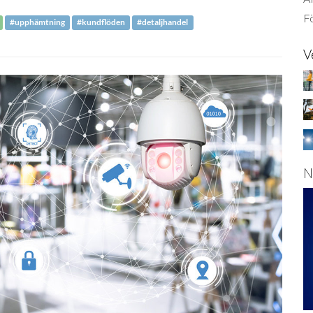
Fö
#upphämtning
#kundflöden
#detaljhandel
V
N