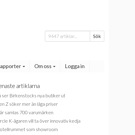
Sök
Sök
efter:
apporter
Om oss
Logga in
enaste artiklarna
 ser Birkenstocks nya butiker ut
n Z söker mer än låga priser
är samlas 700 varumärken
rcle K-ägaren vill ta över innovativ kedja
otellrummet som showroom