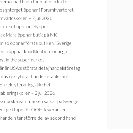
bemannad hubb för mat och kaffe
esigntorget öppnar i Forumkvarteret
världskollen – 7 juli 2026
poteket öppnar i Sydport
ax Mara öppnar butik på NK
niso öppnar första butiken i Sverige
edja öppnar kundklubben för unga
ost in the supermarket
r är USA:s största detaljhandelsföretag
orås rekryterar handelsetablerare
on rekryterar logistikchef
ableringskollen – 2 juli 2026
ex norska varumärken satsar på Sverige
verige i topp för OOH-leveranser
handeln tar större del av second hand