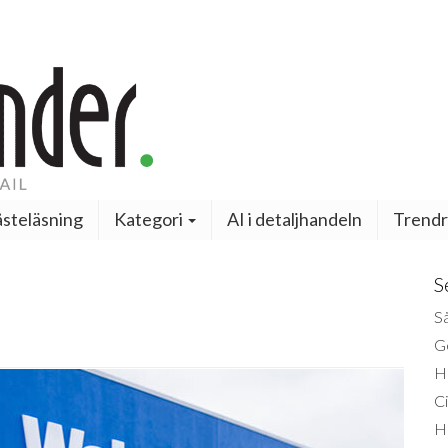
steläsning
Kategori
AI i detaljhandeln
Trendr
S
Så
Ge
H
Ci
H