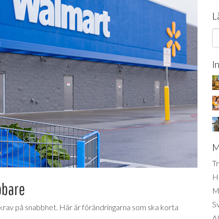
L
I
M
Tr
H
bbare
Mi
S
 krav på snabbhet. Här är förändringarna som ska korta
AI