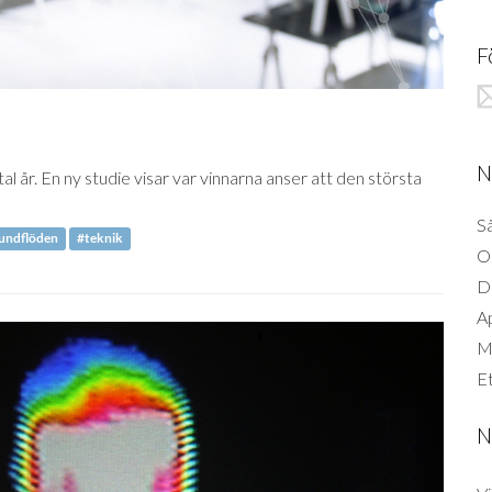
F
N
tal år. En ny studie visar var vinnarna anser att den största
Så
undflöden
#teknik
O
D
A
Mi
Et
N