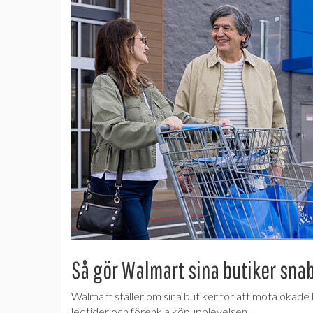
Så gör Walmart sina butiker sna
Walmart ställer om sina butiker för att möta ökade
ledtider och förenkla köpupplevelsen.