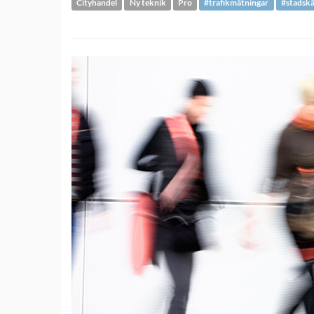
Cityhandel
Ny teknik
Pro
#trafikmätningar
#stadsk