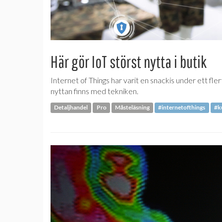
Här gör IoT störst nytta i butik
Internet of Things har varit en snackis under ett fler
nyttan finns med tekniken.
Detaljhandel
Pro
Måsteläsning
#internetofthings
#k