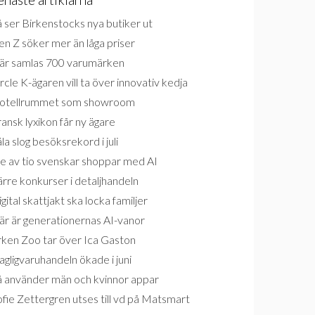
 ser Birkenstocks nya butiker ut
n Z söker mer än låga priser
är samlas 700 varumärken
rcle K-ägaren vill ta över innovativ kedja
otellrummet som showroom
ansk lyxikon får ny ägare
la slog besöksrekord i juli
e av tio svenskar shoppar med AI
rre konkurser i detaljhandeln
gital skattjakt ska locka familjer
är är generationernas AI-vanor
rken Zoo tar över Ica Gaston
gligvaruhandeln ökade i juni
å använder män och kvinnor appar
fie Zettergren utses till vd på Matsmart