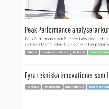
Peak Performance analyserar ku
Peak Performance och Bumbee Labs inleder ett sam
större insikt om flöden i butik och vilka kampanjer 
Nyheter
Konsumentbeteende
Ny teknik
Peak Perform
Fyra tekniska innovationer som 
Ny teknik
Omnichannel
Internationellt
#merchandisin