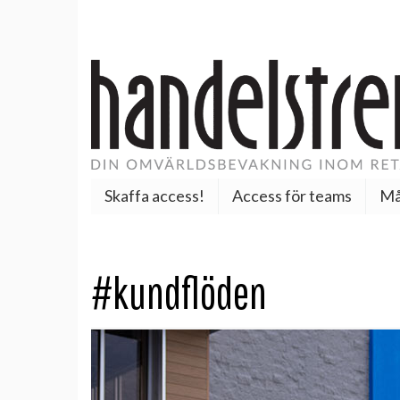
Skaffa access!
Access för teams
Må
#kundflöden