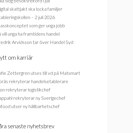
la slog besöksrekord i juli
gital skattjakt ska locka familjer
ableringskollen – 2 juli 2026
lasskonceptet som ger unga jobb
 vill unga ha framtidens handel
redrik Arvidsson tar över Handel Syd
ytt om karriär
fie Zettergren utses till vd på Matsmart
orås rekryterar handelsetablerare
on rekryterar logistikchef
appahl rekryterar ny Sverigechef
food utser ny hållbarhetschef
åra senaste nyhetsbrev