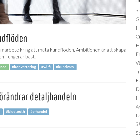
Så
Ge
H
ndflöden
Ci
H
arbete kring att mäta kundflöden. Ambitionen är att skapa
Fr
som fungerar bäst.
Vä
ance
#konvertering
#wi-fi
#kundvarv
Tr
Fä
Di
förändrar detaljhandeln
H
A
g
#bluetooth
#e-handel
Da
S
So