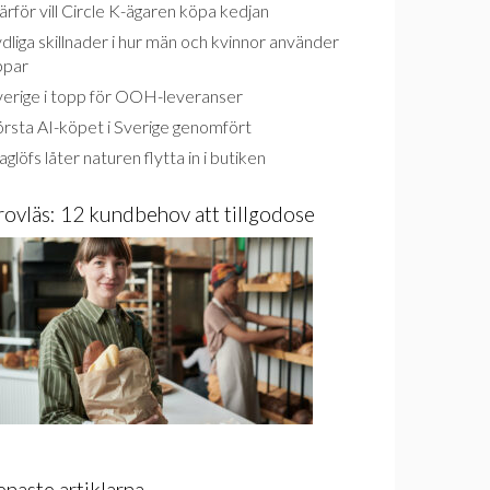
rför vill Circle K-ägaren köpa kedjan
dliga skillnader i hur män och kvinnor använder
ppar
verige i topp för OOH-leveranser
rsta AI-köpet i Sverige genomfört
glöfs låter naturen flytta in i butiken
rovläs: 12 kundbehov att tillgodose
enaste artiklarna