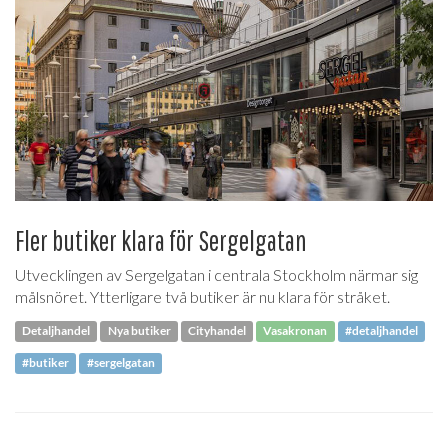
Fler butiker klara för Sergelgatan
Utvecklingen av Sergelgatan i centrala Stockholm närmar sig
målsnöret. Ytterligare två butiker är nu klara för stråket.
Detaljhandel
Nya butiker
Cityhandel
Vasakronan
#detaljhandel
#butiker
#sergelgatan