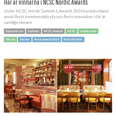
Här är vinnarna i NCSC Nordic Awards
Under NCSC Nordic Summit & Awards 2024 korades bland
annat Årets kommersiella yta och Årets innovation. Här är
samtliga vinnare.
Köpcentrum
Nyheter
NCSC Awards
NCSC
Vasakronan
Rituals
#priser
#ncscawards2024
#utmärkelser