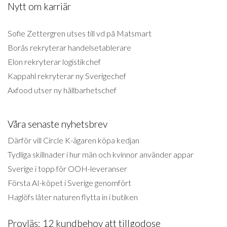
Nytt om karriär
Sofie Zettergren utses till vd på Matsmart
Borås rekryterar handelsetablerare
Elon rekryterar logistikchef
Kappahl rekryterar ny Sverigechef
Axfood utser ny hållbarhetschef
Våra senaste nyhetsbrev
Därför vill Circle K-ägaren köpa kedjan
Tydliga skillnader i hur män och kvinnor använder appar
Sverige i topp för OOH-leveranser
Första AI-köpet i Sverige genomfört
Haglöfs låter naturen flytta in i butiken
Provläs: 12 kundbehov att tillgodose