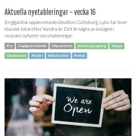
Aktuella nyetableringar – vecka 16
En gigantisk upplevelsedestination i Göteborg. Lyko tar över
klassisk lokal efter hundra år. Det är några av inslagen i
veckans nyheter om etableringar.
Pro
Dagligvaruhandel
Köpcentrum
Atrium Ljungberg
Tempo
Vasakronan
#nöjen
#djurbutiker
#retail