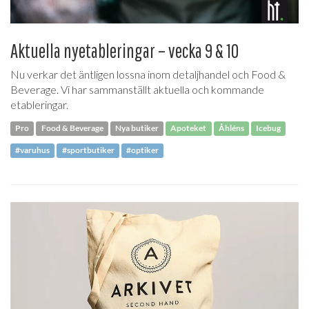
Aktuella nyetableringar – vecka 9 & 10
Nu verkar det äntligen lossna inom detaljhandel och Food &
Beverage. Vi har sammanställt aktuella och kommande
etableringar.
Pro
Food & Beverage
Nya butiker
Apoteket
Åhléns
Icebug
#varuhus
#sportbutiker
#optiker