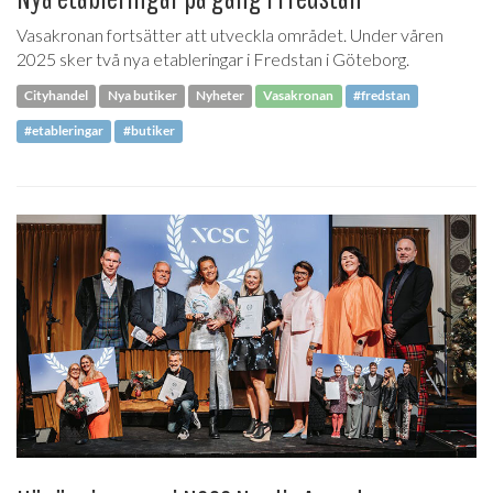
Vasakronan fortsätter att utveckla området. Under våren
2025 sker två nya etableringar i Fredstan i Göteborg.
Cityhandel
Nya butiker
Nyheter
Vasakronan
#fredstan
#etableringar
#butiker