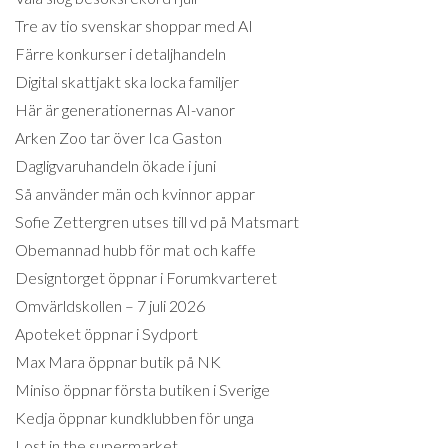
Tre av tio svenskar shoppar med AI
Färre konkurser i detaljhandeln
Digital skattjakt ska locka familjer
Här är generationernas AI-vanor
Arken Zoo tar över Ica Gaston
Dagligvaruhandeln ökade i juni
Så använder män och kvinnor appar
Sofie Zettergren utses till vd på Matsmart
Obemannad hubb för mat och kaffe
Designtorget öppnar i Forumkvarteret
Omvärldskollen – 7 juli 2026
Apoteket öppnar i Sydport
Max Mara öppnar butik på NK
Miniso öppnar första butiken i Sverige
Kedja öppnar kundklubben för unga
Lost in the supermarket