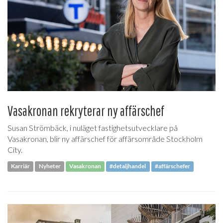
Vasakronan rekryterar ny affärschef
Susan Strömbäck, i nuläget fastighetsutvecklare på
Vasakronan, blir ny affärschef för affärsområde Stockholm
City.
Karriär
Nyheter
Vasakronan
#detaljhandel
#affärschefer