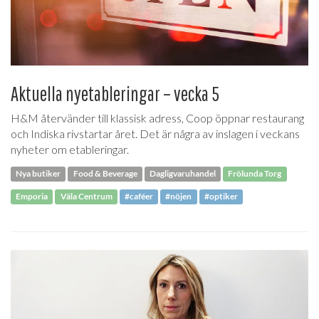
Aktuella nyetableringar – vecka 5
H&M återvänder till klassisk adress, Coop öppnar restaurang
och Indiska rivstartar året. Det är några av inslagen i veckans
nyheter om etableringar.
Nya butiker
Food & Beverage
Dagligvaruhandel
Frölunda Torg
Emporia
Väla Centrum
#caféer
#nöjen
#optiker