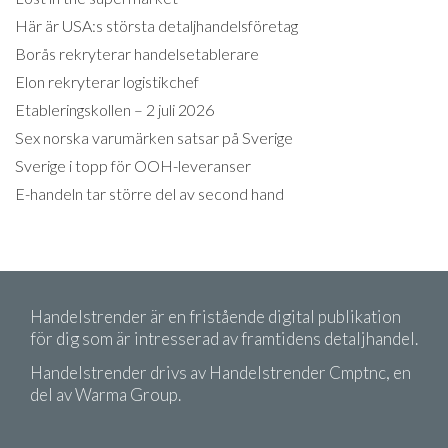
Här är USA:s största detaljhandelsföretag
Borås rekryterar handelsetablerare
Elon rekryterar logistikchef
Etableringskollen – 2 juli 2026
Sex norska varumärken satsar på Sverige
Sverige i topp för OOH-leveranser
E-handeln tar större del av second hand
Handelstrender är en fristående digital publikation
för dig som är intresserad av framtidens detaljhandel.
Handelstrender drivs av Handelstrender Cmptnc, en
del av Warma Group.