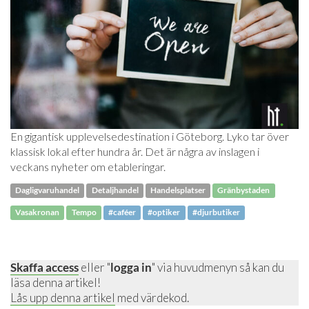
En gigantisk upplevelsedestination i Göteborg. Lyko tar över
klassisk lokal efter hundra år. Det är några av inslagen i
veckans nyheter om etableringar.
Dagligvaruhandel
Detaljhandel
Handelsplatser
Gränbystaden
Vasakronan
Tempo
#caféer
#optiker
#djurbutiker
Skaffa access
eller "
logga in
" via huvudmenyn så kan du
läsa denna artikel!
Lås upp denna artikel
med värdekod.