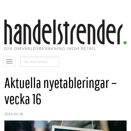
Sök
Öppna
efter:
menyn
Aktuella nyetableringar –
vecka 16
2024-04-18