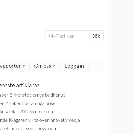
Sök
Sök
efter:
apporter
Om oss
Logga in
enaste artiklarna
 ser Birkenstocks nya butiker ut
n Z söker mer än låga priser
är samlas 700 varumärken
rcle K-ägaren vill ta över innovativ kedja
otellrummet som showroom