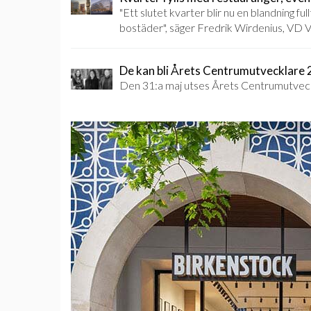
"Ett slutet kvarter blir nu en blandning f
bostäder", säger Fredrik Wirdenius, VD 
De kan bli Årets Centrumutvecklare
Den 31:a maj utses Årets Centrumutveck