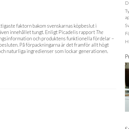
Dä
Ty
a
S
ktigaste faktorn bakom svenskarnas köpbeslut i
ven innehållet tungt. Enligt Picadelis rapport
The
Fö
ingsinformation och produktens funktionella fördelar –
Ha
sluten. På förpackningarna är det framför allt högt
och naturliga ingredienser som lockar generationen.
P
S