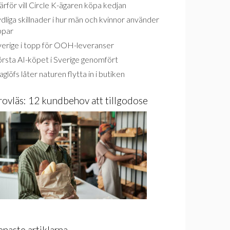
rför vill Circle K-ägaren köpa kedjan
dliga skillnader i hur män och kvinnor använder
ppar
verige i topp för OOH-leveranser
rsta AI-köpet i Sverige genomfört
glöfs låter naturen flytta in i butiken
rovläs: 12 kundbehov att tillgodose
enaste artiklarna