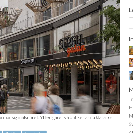
L
I
M
Tr
H
Mi
mar sig målsnöret. Ytterligare två butiker är nu klara för
S
AI