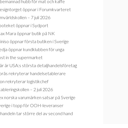
bemannad hubb för mat och kaffe
esigntorget öppnar i Forumkvarteret
världskollen – 7 juli 2026
poteket öppnar i Sydport
ax Mara öppnar butik på NK
niso öppnar första butiken i Sverige
edja öppnar kundklubben för unga
ost in the supermarket
r är USA:s största detaljhandelsföretag
orås rekryterar handelsetablerare
on rekryterar logistikchef
ableringskollen – 2 juli 2026
ex norska varumärken satsar på Sverige
verige i topp för OOH-leveranser
handeln tar större del av second hand