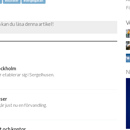
#butiker
#sergelgatan
Fö
V
 kan du läsa denna artikel!
tockholm
N
r etablerar sig i Sergelhusen.
lser
 just nu en förvandling.
t och kontor