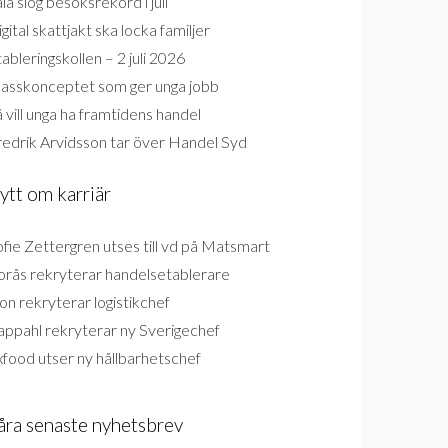
la slog besöksrekord i juli
gital skattjakt ska locka familjer
ableringskollen – 2 juli 2026
lasskonceptet som ger unga jobb
 vill unga ha framtidens handel
redrik Arvidsson tar över Handel Syd
ytt om karriär
fie Zettergren utses till vd på Matsmart
orås rekryterar handelsetablerare
on rekryterar logistikchef
appahl rekryterar ny Sverigechef
food utser ny hållbarhetschef
åra senaste nyhetsbrev