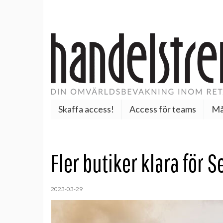
Skaffa access!
Access för teams
Må
Fler butiker klara för 
2023-03-29