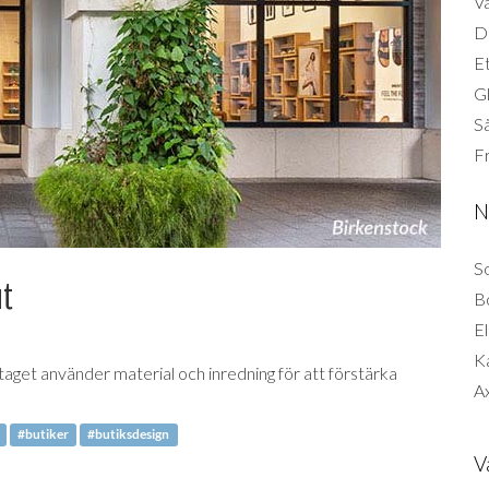
Vä
Di
Et
G
Så
F
N
So
ut
B
El
K
taget använder material och inredning för att förstärka
Ax
#butiker
#butiksdesign
V