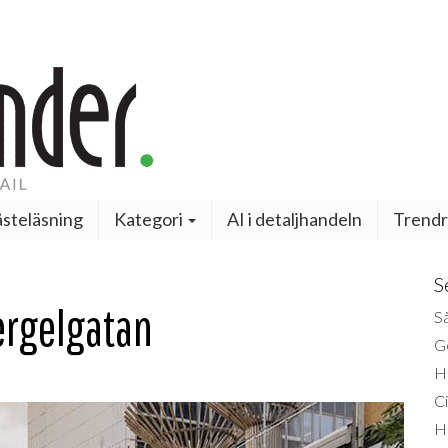
steläsning
Kategori
AI i detaljhandeln
Trendr
S
Sergelgatan
Så
Ge
H
Ci
H