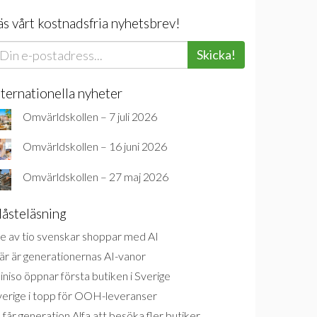
äs vårt kostnadsfria nyhetsbrev!
Skicka!
nternationella nyheter
Omvärldskollen – 7 juli 2026
Omvärldskollen – 16 juni 2026
Omvärldskollen – 27 maj 2026
åsteläsning
e av tio svenskar shoppar med AI
är är generationernas AI-vanor
niso öppnar första butiken i Sverige
verige i topp för OOH-leveranser
 får generation Alfa att besöka fler butiker