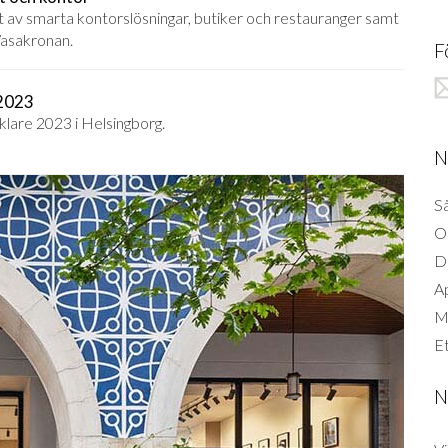
ullt av smarta kontorslösningar, butiker och restauranger samt
Vasakronan.
F
 2023
lare 2023 i Helsingborg.
N
Så
O
D
A
Mi
Et
N