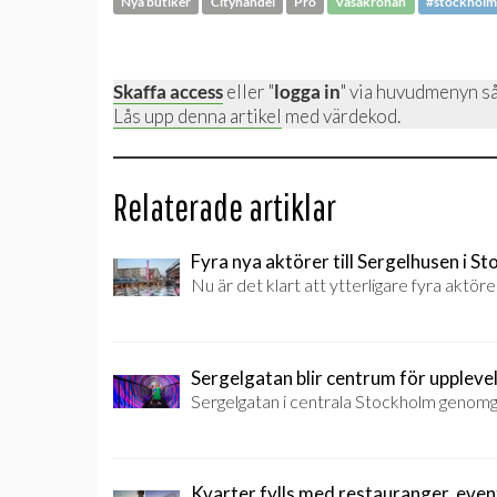
Nya butiker
Cityhandel
Pro
Vasakronan
#stockholm
Skaffa access
eller "
logga in
" via huvudmenyn så
Lås upp denna artikel
med värdekod.
Relaterade artiklar
Fyra nya aktörer till Sergelhusen i S
Nu är det klart att ytterligare fyra aktöre
Sergelgatan blir centrum för uppleve
Sergelgatan i centrala Stockholm genomgår
Kvarter fylls med restauranger, even