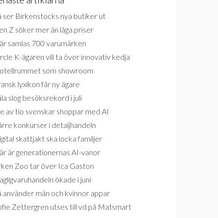
 ser Birkenstocks nya butiker ut
n Z söker mer än låga priser
är samlas 700 varumärken
rcle K-ägaren vill ta över innovativ kedja
otellrummet som showroom
ansk lyxikon får ny ägare
la slog besöksrekord i juli
e av tio svenskar shoppar med AI
rre konkurser i detaljhandeln
gital skattjakt ska locka familjer
är är generationernas AI-vanor
rken Zoo tar över Ica Gaston
gligvaruhandeln ökade i juni
å använder män och kvinnor appar
fie Zettergren utses till vd på Matsmart