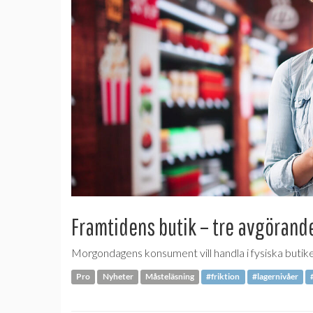
Framtidens butik – tre avgörande
Morgondagens konsument vill handla i fysiska butike
Pro
Nyheter
Måsteläsning
#friktion
#lagernivåer