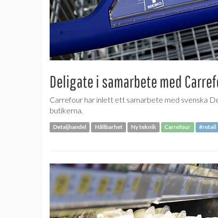
Deligate i samarbete med Carref
Carrefour har inlett ett samarbete med svenska De
butikerna.
Detaljhandel
Hållbarhet
Ny teknik
Carrefour
#retail