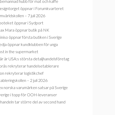
bemannad hubb för mat och kaffe
esigntorget öppnar i Forumkvarteret
världskollen – 7 juli 2026
poteket öppnar i Sydport
ax Mara öppnar butik på NK
niso öppnar första butiken i Sverige
edja öppnar kundklubben för unga
ost in the supermarket
r är USA:s största detaljhandelsföretag
orås rekryterar handelsetablerare
on rekryterar logistikchef
ableringskollen – 2 juli 2026
ex norska varumärken satsar på Sverige
verige i topp för OOH-leveranser
handeln tar större del av second hand