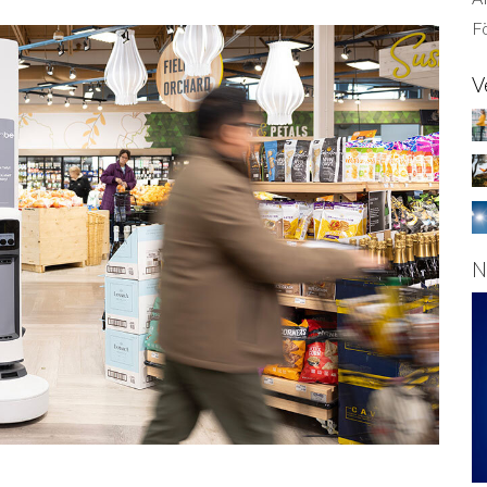
Fö
V
N