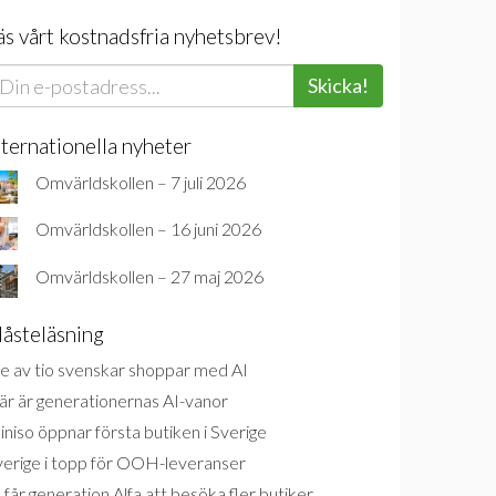
äs vårt kostnadsfria nyhetsbrev!
Skicka!
nternationella nyheter
Omvärldskollen – 7 juli 2026
Omvärldskollen – 16 juni 2026
Omvärldskollen – 27 maj 2026
åsteläsning
e av tio svenskar shoppar med AI
är är generationernas AI-vanor
niso öppnar första butiken i Sverige
verige i topp för OOH-leveranser
 får generation Alfa att besöka fler butiker