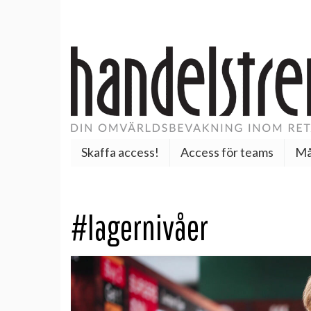
Skaffa access!
Access för teams
Må
#lagernivåer