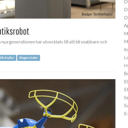
O
D
Om
A
utiksrobot
M
Mi
ya generationen har utvecklats till att bli snabbare och
K
L
ikshyllor
#lagernivåer
Hä
B
El
Et
S
S
E-