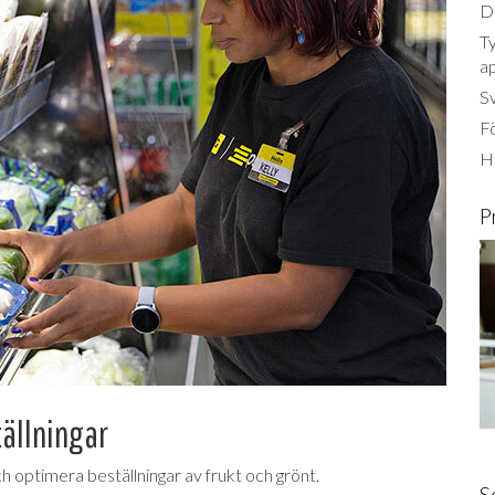
Dä
Ty
a
S
Fö
Ha
P
tällningar
ch optimera beställningar av frukt och grönt.
S