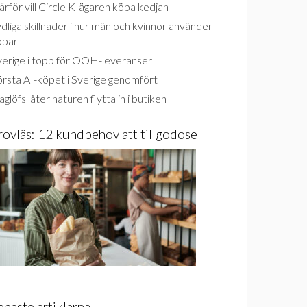
rför vill Circle K-ägaren köpa kedjan
dliga skillnader i hur män och kvinnor använder
ppar
verige i topp för OOH-leveranser
rsta AI-köpet i Sverige genomfört
glöfs låter naturen flytta in i butiken
rovläs: 12 kundbehov att tillgodose
enaste artiklarna