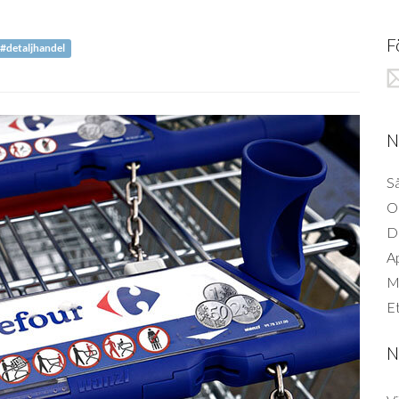
F
#detaljhandel
N
Så
O
D
A
Mi
Et
N