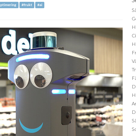
ptimering
#frukt
#ai
Så
Ge
H
Ci
H
Fr
Vä
Tr
Fä
Di
H
A
Da
S
So