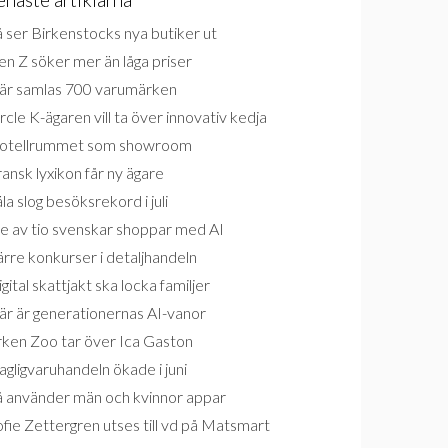
 ser Birkenstocks nya butiker ut
n Z söker mer än låga priser
är samlas 700 varumärken
rcle K-ägaren vill ta över innovativ kedja
otellrummet som showroom
ansk lyxikon får ny ägare
la slog besöksrekord i juli
e av tio svenskar shoppar med AI
rre konkurser i detaljhandeln
gital skattjakt ska locka familjer
är är generationernas AI-vanor
rken Zoo tar över Ica Gaston
gligvaruhandeln ökade i juni
å använder män och kvinnor appar
fie Zettergren utses till vd på Matsmart