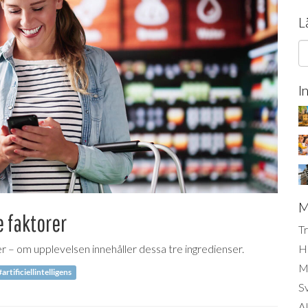
L
I
M
 faktorer
Tr
r – om upplevelsen innehåller dessa tre ingredienser.
H
Mi
#artificiellintelligens
S
AI