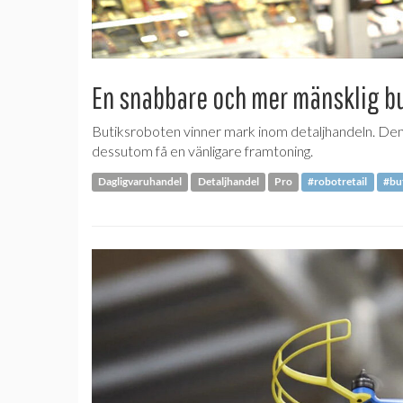
En snabbare och mer mänsklig b
Butiksroboten vinner mark inom detaljhandeln. Den n
dessutom få en vänligare framtoning.
Dagligvaruhandel
Detaljhandel
Pro
#robotretail
#but