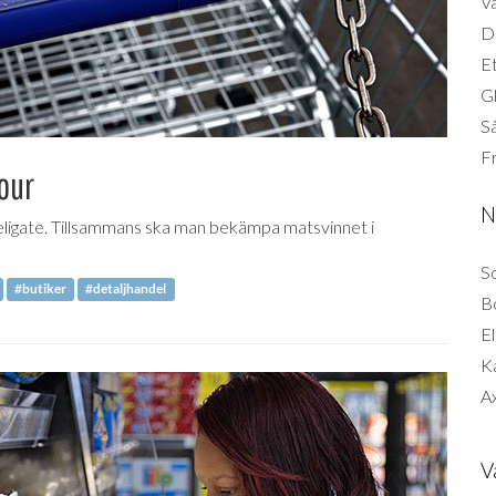
Vä
Di
Et
G
Så
F
our
N
ligate. Tillsammans ska man bekämpa matsvinnet i
So
#butiker
#detaljhandel
B
El
K
Ax
V