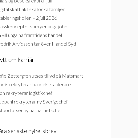
la slog besöksrekord i juli
gital skattjakt ska locka familjer
ableringskollen – 2 juli 2026
lasskonceptet som ger unga jobb
 vill unga ha framtidens handel
redrik Arvidsson tar över Handel Syd
ytt om karriär
fie Zettergren utses till vd på Matsmart
orås rekryterar handelsetablerare
on rekryterar logistikchef
appahl rekryterar ny Sverigechef
food utser ny hållbarhetschef
åra senaste nyhetsbrev