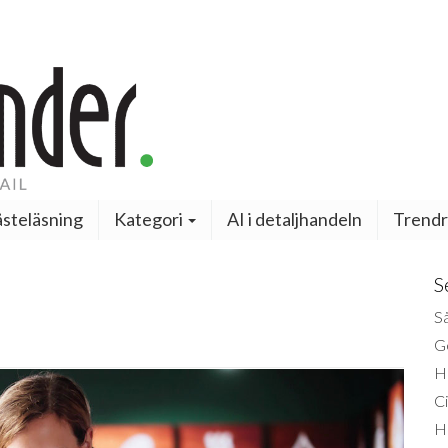
steläsning
Kategori
AI i detaljhandeln
Trendr
S
Så
Ge
H
Ci
H