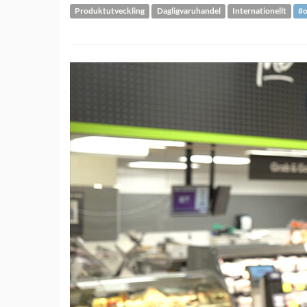
Produktutveckling
Dagligvaruhandel
Internationellt
#o