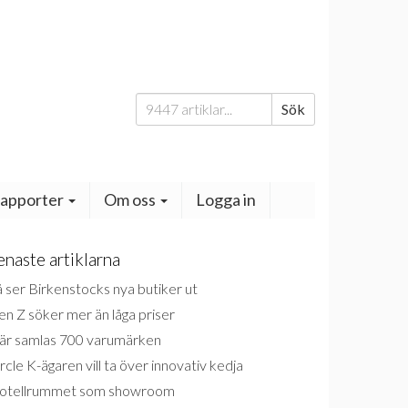
Sök
Sök
efter:
apporter
Om oss
Logga in
enaste artiklarna
 ser Birkenstocks nya butiker ut
n Z söker mer än låga priser
är samlas 700 varumärken
rcle K-ägaren vill ta över innovativ kedja
otellrummet som showroom