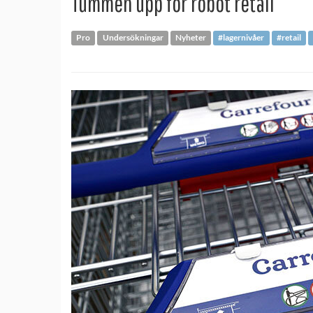
Tummen upp för robot retail
Pro
Undersökningar
Nyheter
#lagernivåer
#retail