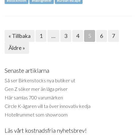
#stockholm
#fastigheter
#urban escape
« Tillbaka
1
…
3
4
5
6
7
Äldre »
Senaste artiklarna
Så ser Birkenstocks nya butiker ut
Gen Z söker mer än låga priser
Här samlas 700 varumärken
Circle K-ägaren vill ta över innovativ kedja
Hotellrummet som showroom
Läs vårt kostnadsfria nyhetsbrev!