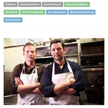
Nyheter
Handelsplatser
Destinationer
Stena Fastigheter
WeWork
AMF Fastigheter
#urbanescape
#brunkebergstorg
#stockholm