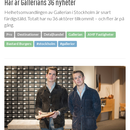
Här är Gallerians 36 nyheter
Helhetsomvandlingen av Gallerian i Stockholm är snart
färdigställd. Totalt har nu 36 aktörer tillkommit – och fler är på
gång.
Pro
Destinationer
Detaljhandel
Gallerian
AMF Fastigheter
Bastard Burgers
#stockholm
#gallerior