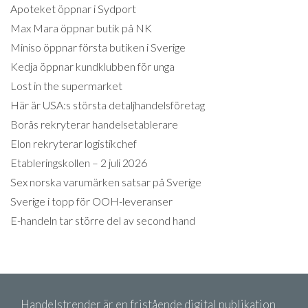
Apoteket öppnar i Sydport
Max Mara öppnar butik på NK
Miniso öppnar första butiken i Sverige
Kedja öppnar kundklubben för unga
Lost in the supermarket
Här är USA:s största detaljhandelsföretag
Borås rekryterar handelsetablerare
Elon rekryterar logistikchef
Etableringskollen – 2 juli 2026
Sex norska varumärken satsar på Sverige
Sverige i topp för OOH-leveranser
E-handeln tar större del av second hand
Handelstrender är en fristående digital publikation