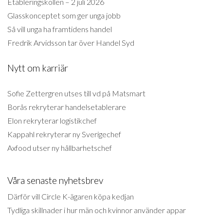
Etableringskollen – 2 juli 2026
Glasskonceptet som ger unga jobb
Så vill unga ha framtidens handel
Fredrik Arvidsson tar över Handel Syd
Nytt om karriär
Sofie Zettergren utses till vd på Matsmart
Borås rekryterar handelsetablerare
Elon rekryterar logistikchef
Kappahl rekryterar ny Sverigechef
Axfood utser ny hållbarhetschef
Våra senaste nyhetsbrev
Därför vill Circle K-ägaren köpa kedjan
Tydliga skillnader i hur män och kvinnor använder appar