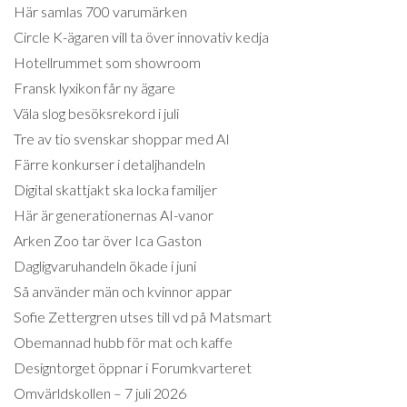
Här samlas 700 varumärken
Circle K-ägaren vill ta över innovativ kedja
Hotellrummet som showroom
Fransk lyxikon får ny ägare
Väla slog besöksrekord i juli
Tre av tio svenskar shoppar med AI
Färre konkurser i detaljhandeln
Digital skattjakt ska locka familjer
Här är generationernas AI-vanor
Arken Zoo tar över Ica Gaston
Dagligvaruhandeln ökade i juni
Så använder män och kvinnor appar
Sofie Zettergren utses till vd på Matsmart
Obemannad hubb för mat och kaffe
Designtorget öppnar i Forumkvarteret
Omvärldskollen – 7 juli 2026