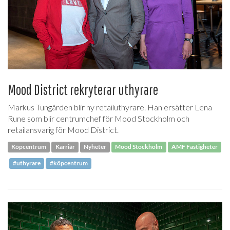
Mood District rekryterar uthyrare
Markus Tungården blir ny retailuthyrare. Han ersätter Lena
Rune som blir centrumchef för Mood Stockholm och
retailansvarig för Mood District.
Köpcentrum
Karriär
Nyheter
Mood Stockholm
AMF Fastigheter
#uthyrare
#köpcentrum