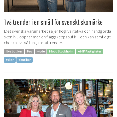
Två trender i en smäll för svenskt skomärke
Det svenska varumärket säljer högkvalitativa och handgjorda
skor. Nu öppnar man en flaggskeppsbutik – och kan samtidigt
checka av två tunga retailtrender.
Nya butiker
Pro
Mode
Mood Stockholm
AMF Fastigheter
#skor
#butiker