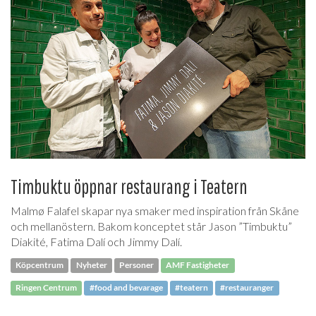
Timbuktu öppnar restaurang i Teatern
Malmø Falafel skapar nya smaker med inspiration från Skåne
och mellanöstern. Bakom konceptet står Jason ”Timbuktu”
Diakité, Fatima Dalí och Jimmy Dalí.
Köpcentrum
Nyheter
Personer
AMF Fastigheter
Ringen Centrum
#food and bevarage
#teatern
#restauranger