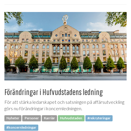
Förändringar i Hufvudstadens ledning
För att stärka ledarskapet och satsningen på affärsutveckling
görs nu förändringar i koncernledningen.
Nyheter
Personer
Karriär
Hufvudstaden
#rekryteringar
#koncernledningar