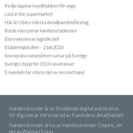
Kedja öppnar kundklubben för unga
Lost in the supermarket
Här är USA:s största detaljhandelsföretag
Borås rekryterar handelsetablerare
Elon rekryterar logistikchef
Etableringskollen – 2 juli 2026
Sex norska varumärken satsar på Sverige
Sverige i topp för OOH-leveranser
E-handeln tar större del av second hand
Handelstrender är en fristående digital publikation
för dig som är intresserad av framtidens detaljhandel.
Handelstrender drivs av Handelstrender Cmptnc, en
del av Warma Group.