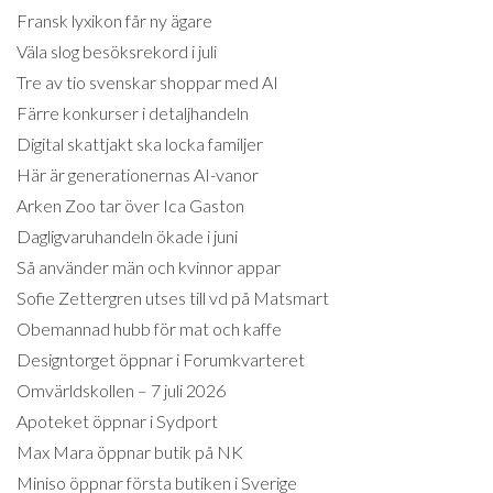
Fransk lyxikon får ny ägare
Väla slog besöksrekord i juli
Tre av tio svenskar shoppar med AI
Färre konkurser i detaljhandeln
Digital skattjakt ska locka familjer
Här är generationernas AI-vanor
Arken Zoo tar över Ica Gaston
Dagligvaruhandeln ökade i juni
Så använder män och kvinnor appar
Sofie Zettergren utses till vd på Matsmart
Obemannad hubb för mat och kaffe
Designtorget öppnar i Forumkvarteret
Omvärldskollen – 7 juli 2026
Apoteket öppnar i Sydport
Max Mara öppnar butik på NK
Miniso öppnar första butiken i Sverige