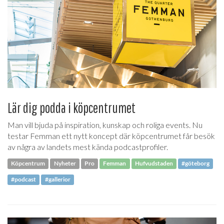
Lär dig podda i köpcentrumet
Man vill bjuda på inspiration, kunskap och roliga events. Nu
testar Femman ett nytt koncept där köpcentrumet får besök
av några av landets mest kända podcastprofiler.
Köpcentrum
Nyheter
Pro
Femman
Hufvudstaden
#göteborg
#podcast
#gallerior