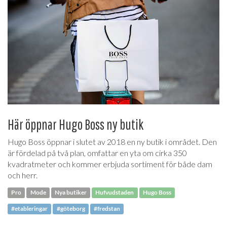
Här öppnar Hugo Boss ny butik
Hugo Boss öppnar i slutet av 2018 en ny butik i området. Den
är fördelad på två plan, omfattar en yta om cirka 350
kvadratmeter och kommer erbjuda sortiment för både dam
och herr.
Pro
Mode
Nya butiker
Hufvudstaden
Hugo Boss
#etableringar
#göteborg
#fredstan