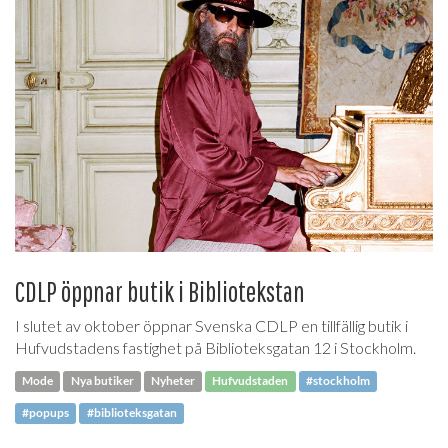
CDLP öppnar butik i Bibliotekstan
I slutet av oktober öppnar Svenska CDLP en tillfällig butik i
Hufvudstadens fastighet på Biblioteksgatan 12 i Stockholm.
Mode
Nya butiker
Nyheter
Hufvudstaden
#stockholm
#popups
#biblioteksgatan