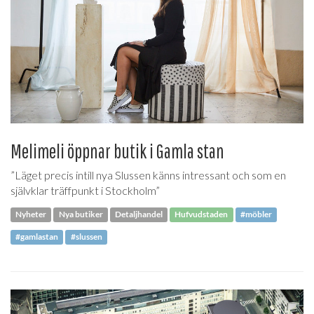
Melimeli öppnar butik i Gamla stan
”Läget precis intill nya Slussen känns intressant och som en
självklar träffpunkt i Stockholm”
Nyheter
Nya butiker
Detaljhandel
Hufvudstaden
#möbler
#gamlastan
#slussen