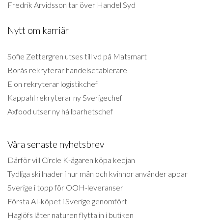
Fredrik Arvidsson tar över Handel Syd
Nytt om karriär
Sofie Zettergren utses till vd på Matsmart
Borås rekryterar handelsetablerare
Elon rekryterar logistikchef
Kappahl rekryterar ny Sverigechef
Axfood utser ny hållbarhetschef
Våra senaste nyhetsbrev
Därför vill Circle K-ägaren köpa kedjan
Tydliga skillnader i hur män och kvinnor använder appar
Sverige i topp för OOH-leveranser
Första AI-köpet i Sverige genomfört
Haglöfs låter naturen flytta in i butiken