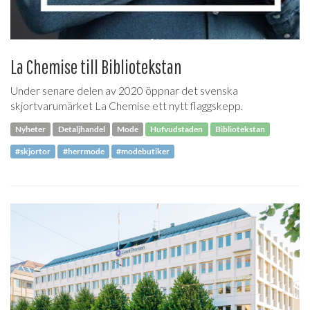
La Chemise till Bibliotekstan
Under senare delen av 2020 öppnar det svenska
skjortvarumärket La Chemise ett nytt flaggskepp.
Nyheter
Detaljhandel
Mode
Hufvudstaden
Bibliotekstan
#skjortor
#herrmode
#modebutiker