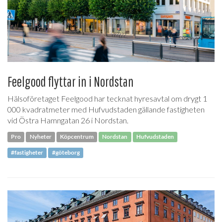
Feelgood flyttar in i Nordstan
Hälsoföretaget Feelgood har tecknat hyresavtal om drygt 1
000 kvadratmeter med Hufvudstaden gällande fastigheten
vid Östra Hamngatan 26 i Nordstan.
Pro
Nyheter
Köpcentrum
Nordstan
Hufvudstaden
#fastigheter
#göteborg