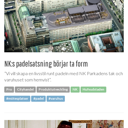
NK:s padelsatsning börjar ta form
”Vi vill skapa en livsstil runt padeln med NK Parkadens tak och
varuhuset som hemvist”.
Pro
Cityhandel
Produktutveckling
NK
Hufvudstaden
#mötesplatser
#padel
#varuhus