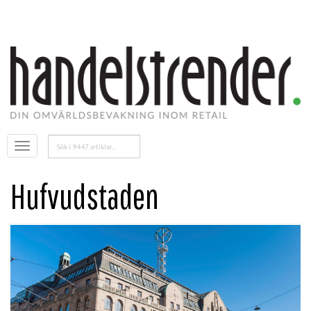
Sök
Öppna
efter:
menyn
Hufvudstaden