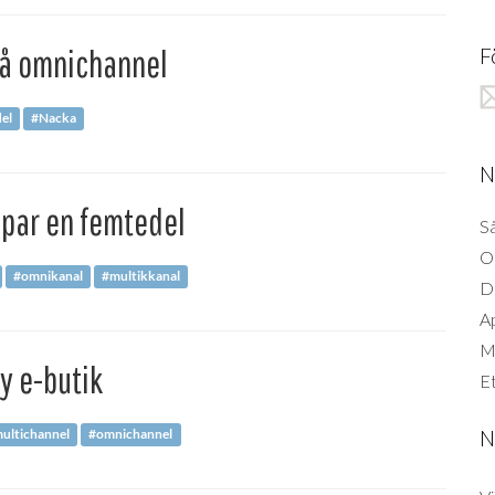
 på omnichannel
F
del
#Nacka
N
ppar en femtedel
Så
O
#omnikanal
#multikkanal
D
A
Mi
y e-butik
Et
ultichannel
#omnichannel
N