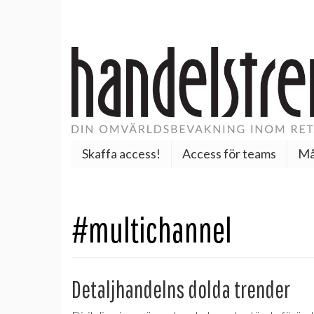
Skaffa access!
Access för teams
Må
#multichannel
Detaljhandelns dolda trender