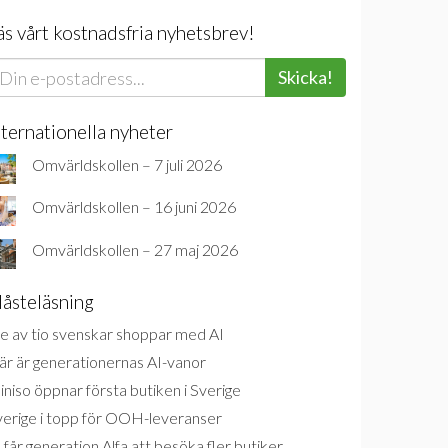
äs vårt kostnadsfria nyhetsbrev!
Skicka!
nternationella nyheter
Omvärldskollen – 7 juli 2026
Omvärldskollen – 16 juni 2026
Omvärldskollen – 27 maj 2026
åsteläsning
e av tio svenskar shoppar med AI
är är generationernas AI-vanor
niso öppnar första butiken i Sverige
verige i topp för OOH-leveranser
 får generation Alfa att besöka fler butiker