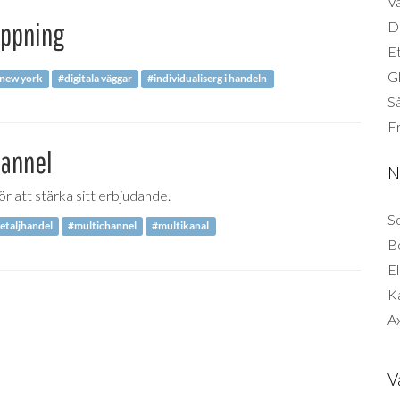
Vä
öppning
Di
Et
G
 new york
#digitala väggar
#individualiserg i handeln
Så
F
hannel
N
r att stärka sitt erbjudande.
So
etaljhandel
#multichannel
#multikanal
B
El
K
Ax
V