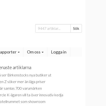
Sök
Sök
efter:
apporter
Om oss
Logga in
enaste artiklarna
 ser Birkenstocks nya butiker ut
n Z söker mer än låga priser
är samlas 700 varumärken
rcle K-ägaren vill ta över innovativ kedja
otellrummet som showroom