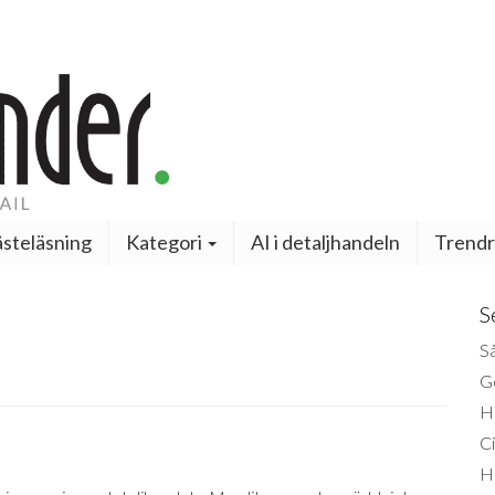
steläsning
Kategori
AI i detaljhandeln
Trendr
S
Så
Ge
H
Ci
H