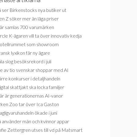
 ser Birkenstocks nya butiker ut
n Z söker mer än låga priser
är samlas 700 varumärken
rcle K-ägaren vill ta över innovativ kedja
otellrummet som showroom
ansk lyxikon får ny ägare
la slog besöksrekord i juli
e av tio svenskar shoppar med AI
rre konkurser i detaljhandeln
gital skattjakt ska locka familjer
är är generationernas AI-vanor
rken Zoo tar över Ica Gaston
gligvaruhandeln ökade i juni
å använder män och kvinnor appar
fie Zettergren utses till vd på Matsmart