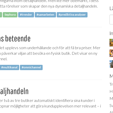
ringarna inom detaljhandeln. Men lite mer obemärkt, i dess
åtta rörelser som skapar den nya dynamiska detaljhandeln.
L
M
Sephora
#trender
#samarbeten
#prediktiva analyser
I
ns beteende
et upplevs som underhållande och för att få bra priser. Mer
åverkar viljan att besöka en fysisk butik. Det visar en ny
nnel.
#multikanal
#omnichannel
M
Tr
taljhandeln
H
Mi
 två av tre butiker automatiskt identifiera sina kunder i
S
ppnar möjligheter att göra kundupplevelsen mer relevant – i
AI