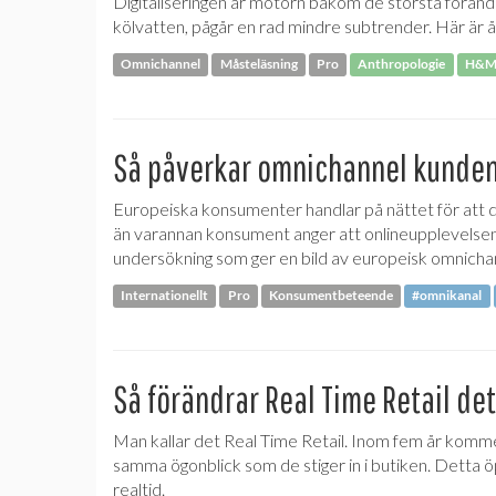
Digitaliseringen är motorn bakom de största föränd
kölvatten, pågår en rad mindre subtrender. Här är 
Omnichannel
Måsteläsning
Pro
Anthropologie
H&
Så påverkar omnichannel kunde
Europeiska konsumenter handlar på nättet för att d
än varannan konsument anger att onlineupplevelsen p
undersökning som ger en bild av europeisk omnicha
Internationellt
Pro
Konsumentbeteende
#omnikanal
Så förändrar Real Time Retail de
Man kallar det Real Time Retail. Inom fem år kommer
samma ögonblick som de stiger in i butiken. Detta ö
realtid.