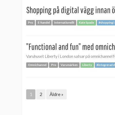
Shopping på digital vägg innan 
Pro
E-handel
Internationellt
Kate Spade
#shopping i
”Functional and fun” med omnic
Varuhuset Liberty i London satsar på omnichannel fö
Omnichannel
Pro
Varumärken
Liberty
#integrerad d
1
2
Äldre »