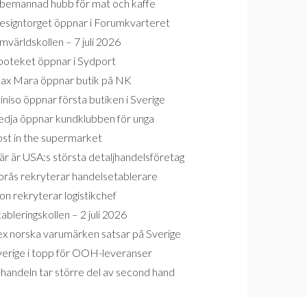
bemannad hubb för mat och kaffe
esigntorget öppnar i Forumkvarteret
världskollen – 7 juli 2026
poteket öppnar i Sydport
ax Mara öppnar butik på NK
niso öppnar första butiken i Sverige
edja öppnar kundklubben för unga
ost in the supermarket
r är USA:s största detaljhandelsföretag
orås rekryterar handelsetablerare
on rekryterar logistikchef
ableringskollen – 2 juli 2026
ex norska varumärken satsar på Sverige
verige i topp för OOH-leveranser
handeln tar större del av second hand