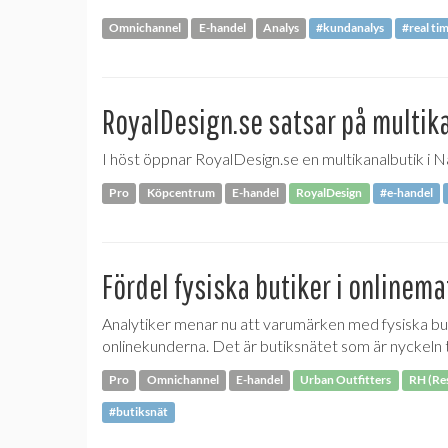
Omnichannel
E-handel
Analys
#kundanalys
#real tim
RoyalDesign.se satsar på multik
I höst öppnar RoyalDesign.se en multikanalbutik i N
Pro
Köpcentrum
E-handel
RoyalDesign
#e-handel
Fördel fysiska butiker i onlinem
Analytiker menar nu att varumärken med fysiska bu
onlinekunderna. Det är butiksnätet som är nyckeln t
Pro
Omnichannel
E-handel
Urban Outfitters
RH (Re
#butiksnät