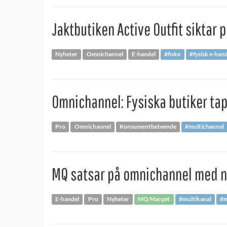
Jaktbutiken Active Outfit siktar
Nyheter
Omnichannel
E-handel
#fiske
#fysisk e-han
Omnichannel: Fysiska butiker ta
Pro
Omnichannel
Konsumentbeteende
#multichannel
MQ satsar på omnichannel med n
E-handel
Pro
Nyheter
MQ Marqet
#multikanal
#m