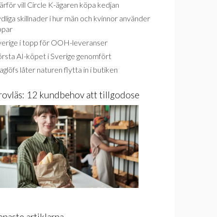
rför vill Circle K-ägaren köpa kedjan
dliga skillnader i hur män och kvinnor använder
ppar
verige i topp för OOH-leveranser
rsta AI-köpet i Sverige genomfört
glöfs låter naturen flytta in i butiken
rovläs: 12 kundbehov att tillgodose
enaste artiklarna