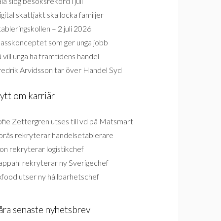
la slog besöksrekord i juli
gital skattjakt ska locka familjer
ableringskollen – 2 juli 2026
lasskonceptet som ger unga jobb
 vill unga ha framtidens handel
redrik Arvidsson tar över Handel Syd
ytt om karriär
fie Zettergren utses till vd på Matsmart
orås rekryterar handelsetablerare
on rekryterar logistikchef
appahl rekryterar ny Sverigechef
food utser ny hållbarhetschef
åra senaste nyhetsbrev