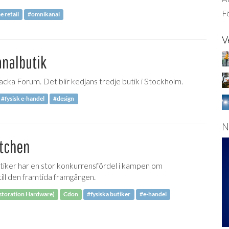
Fö
e retail
#omnikanal
V
analbutik
acka Forum. Det blir kedjans tredje butik i Stockholm.
#fysisk e-handel
#design
N
atchen
tiker har en stor konkurrensfördel i kampen om
ill den framtida framgången.
storation Hardware)
Cdon
#fysiska butiker
#e-handel