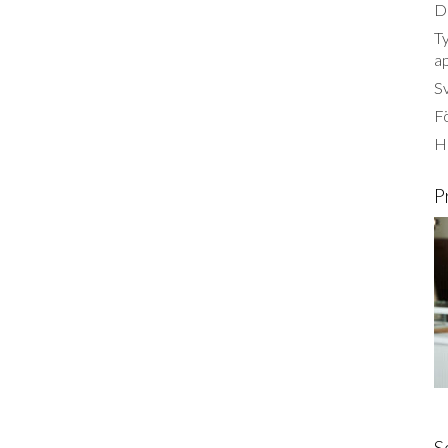
Dä
Ty
a
S
Fö
Ha
P
S