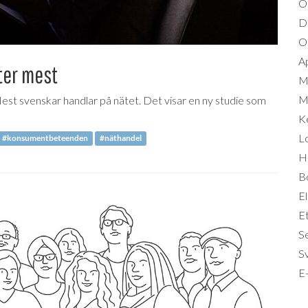
O
D
Om
A
ter mest
M
Mi
flest svenskar handlar på nätet. Det visar en ny studie som
K
L
#konsumentbeteenden
#näthandel
Hä
B
El
Et
S
S
E-