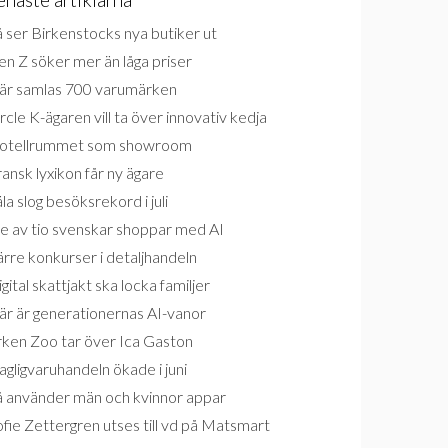
 ser Birkenstocks nya butiker ut
n Z söker mer än låga priser
är samlas 700 varumärken
rcle K-ägaren vill ta över innovativ kedja
otellrummet som showroom
ansk lyxikon får ny ägare
la slog besöksrekord i juli
e av tio svenskar shoppar med AI
rre konkurser i detaljhandeln
gital skattjakt ska locka familjer
är är generationernas AI-vanor
rken Zoo tar över Ica Gaston
gligvaruhandeln ökade i juni
å använder män och kvinnor appar
fie Zettergren utses till vd på Matsmart