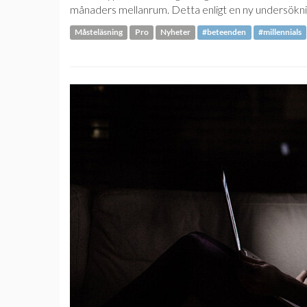
månaders mellanrum. Detta enligt en ny undersökni
Måsteläsning
Pro
Nyheter
#beteenden
#millennials