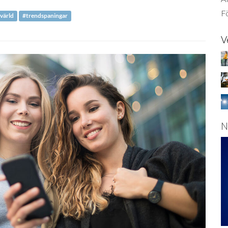
Fö
värld
#trendspaningar
V
N