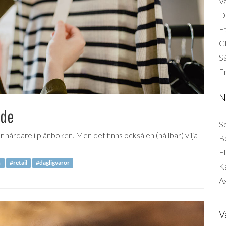
Vä
Di
Et
G
Så
F
N
nde
So
årdare i plånboken. Men det finns också en (hållbar) vilja
B
El
n
#retail
#dagligvaror
K
Ax
V