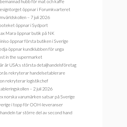
bemannad hubb för mat och kaffe
esigntorget öppnar i Forumkvarteret
världskollen – 7 juli 2026
poteket öppnar i Sydport
ax Mara öppnar butik på NK
niso öppnar första butiken i Sverige
edja öppnar kundklubben för unga
ost in the supermarket
r är USA:s största detaljhandelsföretag
orås rekryterar handelsetablerare
on rekryterar logistikchef
ableringskollen – 2 juli 2026
ex norska varumärken satsar på Sverige
verige i topp för OOH-leveranser
handeln tar större del av second hand