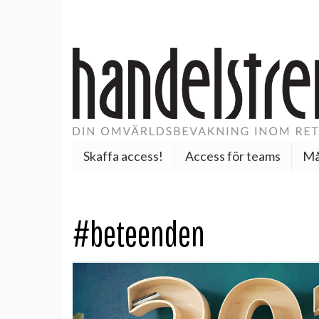
Skaffa access!
Access för teams
Må
#beteenden