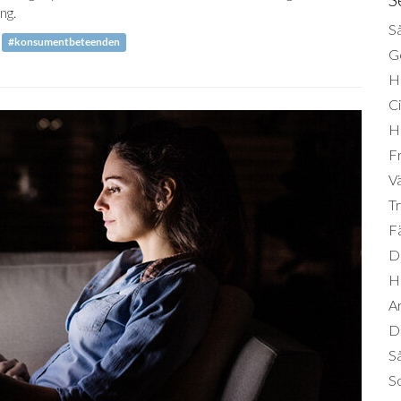
ng.
Så
#konsumentbeteenden
Ge
H
Ci
H
Fr
Vä
Tr
Fä
Di
H
A
Da
S
So