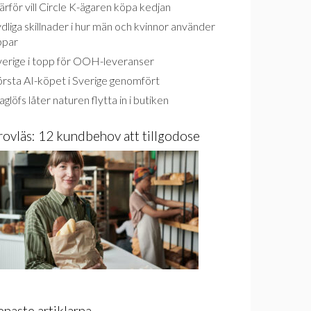
rför vill Circle K-ägaren köpa kedjan
dliga skillnader i hur män och kvinnor använder
ppar
verige i topp för OOH-leveranser
rsta AI-köpet i Sverige genomfört
glöfs låter naturen flytta in i butiken
rovläs: 12 kundbehov att tillgodose
enaste artiklarna