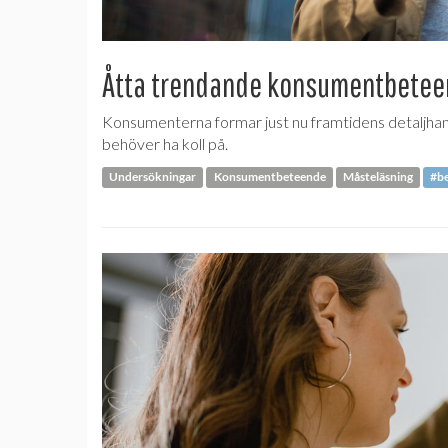
Åtta trendande konsumentbete
Konsumenterna formar just nu framtidens detaljha
behöver ha koll på.
Undersökningar
Konsumentbeteende
Måsteläsning
#b