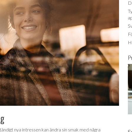
Dä
Ty
a
S
Fö
Ha
P
ng
tändigt nya intressen kan ändra sin smak med några
S