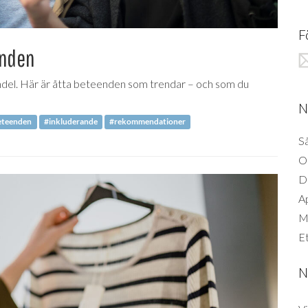
F
enden
ndel. Här är åtta beteenden som trendar – och som du
N
eteenden
#inkluderande
#rekommendationer
Så
O
D
A
Mi
Et
N