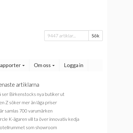
Sök
Sök
efter:
apporter
Om oss
Logga in
enaste artiklarna
 ser Birkenstocks nya butiker ut
n Z söker mer än låga priser
är samlas 700 varumärken
rcle K-ägaren vill ta över innovativ kedja
otellrummet som showroom