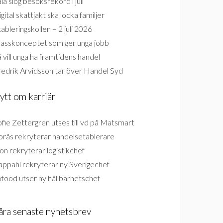
la slog besöksrekord i juli
gital skattjakt ska locka familjer
ableringskollen – 2 juli 2026
lasskonceptet som ger unga jobb
 vill unga ha framtidens handel
redrik Arvidsson tar över Handel Syd
ytt om karriär
fie Zettergren utses till vd på Matsmart
orås rekryterar handelsetablerare
on rekryterar logistikchef
appahl rekryterar ny Sverigechef
food utser ny hållbarhetschef
åra senaste nyhetsbrev