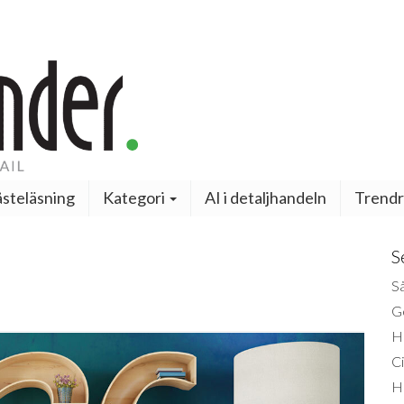
steläsning
Kategori
AI i detaljhandeln
Trendr
S
Så
Ge
H
Ci
H