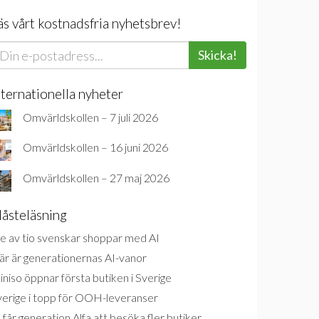
äs vårt kostnadsfria nyhetsbrev!
Skicka!
nternationella nyheter
Omvärldskollen – 7 juli 2026
Omvärldskollen – 16 juni 2026
Omvärldskollen – 27 maj 2026
åsteläsning
e av tio svenskar shoppar med AI
är är generationernas AI-vanor
niso öppnar första butiken i Sverige
verige i topp för OOH-leveranser
 får generation Alfa att besöka fler butiker