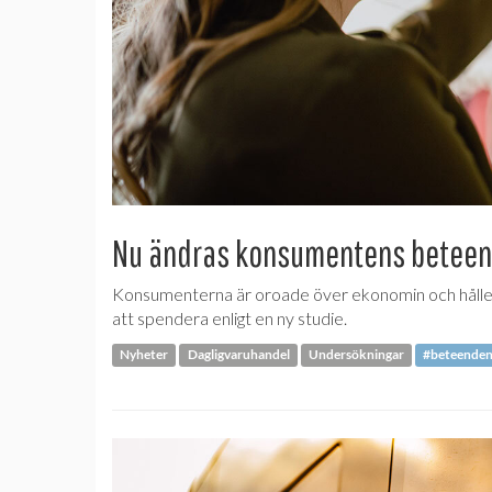
Nu ändras konsumentens betee
Konsumenterna är oroade över ekonomin och håller h
att spendera enligt en ny studie.
Nyheter
Dagligvaruhandel
Undersökningar
#beteende