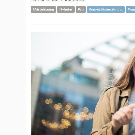
Måsteläsning
Nyheter
Pro
#omvärldsbevakning
#om