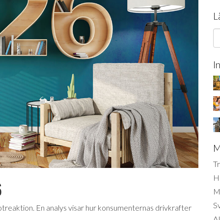
L
I
M
Tr
H
6
Mi
S
treaktion. En analys visar hur konsumenternas drivkrafter
AI