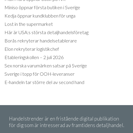
Miniso öppnar första butiken i Sverige
Kedja öppnar kundklubben för unga
Lost in the supermarket
Här är USA:s största detaljhandelsföretag
Borås rekryterar handelsetablerare
Elon rekryterar logistikchef
Etableringskollen – 2 juli 2026
Sex norska varumärken satsar på Sverige
Sverige i topp för OOH-leveranser
E-handeln tar större del av second hand
Handelstrender är en fristående digital publikation
för dig som är intresserad av framtidens detaljhandel.