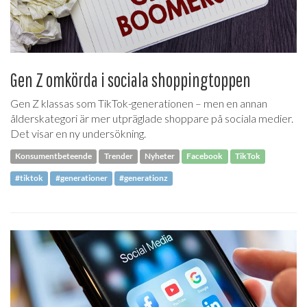
Gen Z omkörda i sociala shoppingtoppen
Gen Z klassas som TikTok-generationen – men en annan
ålderskategori är mer utpräglade shoppare på sociala medier.
Det visar en ny undersökning.
Konsumentbeteende
Trender
Nyheter
Facebook
TikTok
#tiktok
#generationer
#generationz