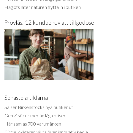
Haglöfs låter naturen flytta in i butiken
Provläs: 12 kundbehov att tillgodose
Senaste artiklarna
Så ser Birkenstocks nya butiker ut
Gen Z söker mer än låga priser
Här samlas 700 varumärken
Circle K-ägaren vill ta över innovativ kedja