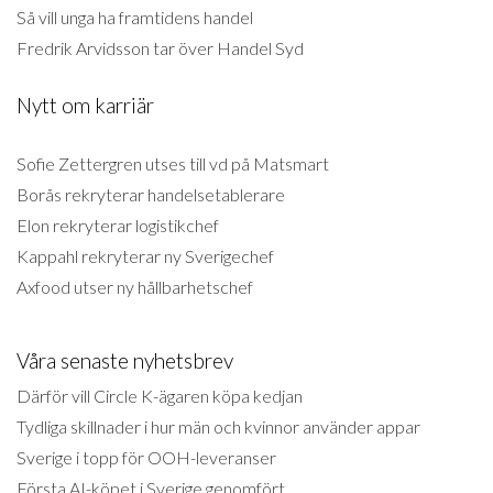
Så vill unga ha framtidens handel
Fredrik Arvidsson tar över Handel Syd
Nytt om karriär
Sofie Zettergren utses till vd på Matsmart
Borås rekryterar handelsetablerare
Elon rekryterar logistikchef
Kappahl rekryterar ny Sverigechef
Axfood utser ny hållbarhetschef
Våra senaste nyhetsbrev
Därför vill Circle K-ägaren köpa kedjan
Tydliga skillnader i hur män och kvinnor använder appar
Sverige i topp för OOH-leveranser
Första AI-köpet i Sverige genomfört