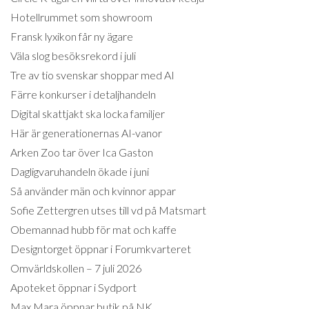
Hotellrummet som showroom
Fransk lyxikon får ny ägare
Väla slog besöksrekord i juli
Tre av tio svenskar shoppar med AI
Färre konkurser i detaljhandeln
Digital skattjakt ska locka familjer
Här är generationernas AI-vanor
Arken Zoo tar över Ica Gaston
Dagligvaruhandeln ökade i juni
Så använder män och kvinnor appar
Sofie Zettergren utses till vd på Matsmart
Obemannad hubb för mat och kaffe
Designtorget öppnar i Forumkvarteret
Omvärldskollen – 7 juli 2026
Apoteket öppnar i Sydport
Max Mara öppnar butik på NK