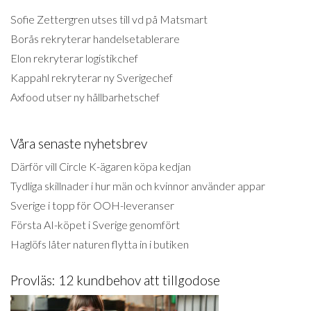
Sofie Zettergren utses till vd på Matsmart
Borås rekryterar handelsetablerare
Elon rekryterar logistikchef
Kappahl rekryterar ny Sverigechef
Axfood utser ny hållbarhetschef
Våra senaste nyhetsbrev
Därför vill Circle K-ägaren köpa kedjan
Tydliga skillnader i hur män och kvinnor använder appar
Sverige i topp för OOH-leveranser
Första AI-köpet i Sverige genomfört
Haglöfs låter naturen flytta in i butiken
Provläs: 12 kundbehov att tillgodose