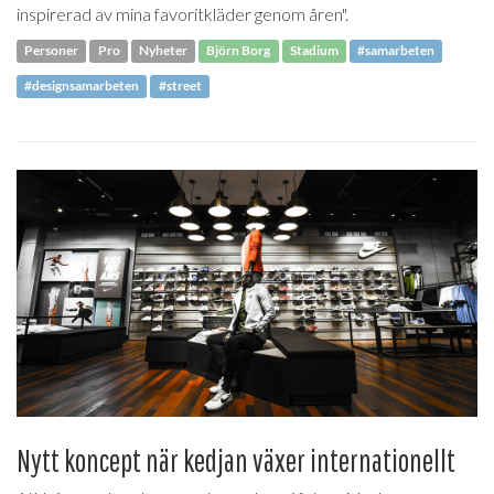
inspirerad av mina favoritkläder genom åren".
Personer
Pro
Nyheter
Björn Borg
Stadium
#samarbeten
#designsamarbeten
#street
Nytt koncept när kedjan växer internationellt