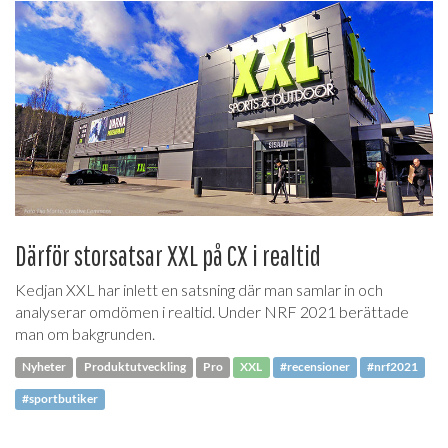
Därför storsatsar XXL på CX i realtid
Kedjan XXL har inlett en satsning där man samlar in och
analyserar omdömen i realtid. Under NRF 2021 berättade
man om bakgrunden.
Nyheter
Produktutveckling
Pro
XXL
#recensioner
#nrf2021
#sportbutiker