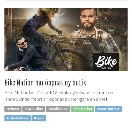
Bike Nation har öppnat ny butik
Bike Nation består av 109 lokala cykelhandlare runt om i
landet. Under februari öppnade ytterligare en enhet.
Nyheter
Nya butiker
Detaljhandel
Bike Nation
#sportbutiker
#cykelbutiker
#cykel