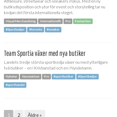
Athleisure, streetwear och sneakers i fokus. Med en ny
butiksdisposition och ytor för event och storytelling tar nu
kedjan det första internationella steget.
Visual Merchandising
Internationellt
Pro
Footaction
#Sportkedjor
#toronto
#sneaker
Team Sportia växer med nya butiker
Landets tredje största sportkedja växer nu med ytterligare
två butiker – en i Kristianstad och en i Nynäshamn.
Nyheter
Varumärken
Pro
#sportbutiker
#Sportkedjor
#sporthandel
1
2
Äldre »