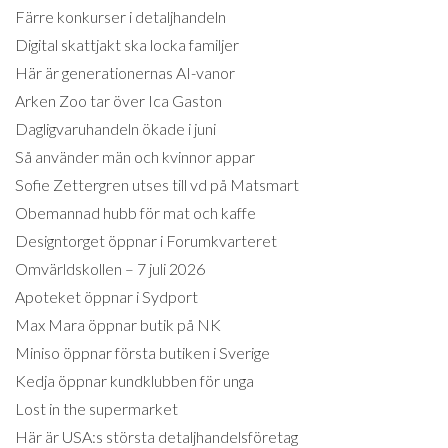
Färre konkurser i detaljhandeln
Digital skattjakt ska locka familjer
Här är generationernas AI-vanor
Arken Zoo tar över Ica Gaston
Dagligvaruhandeln ökade i juni
Så använder män och kvinnor appar
Sofie Zettergren utses till vd på Matsmart
Obemannad hubb för mat och kaffe
Designtorget öppnar i Forumkvarteret
Omvärldskollen – 7 juli 2026
Apoteket öppnar i Sydport
Max Mara öppnar butik på NK
Miniso öppnar första butiken i Sverige
Kedja öppnar kundklubben för unga
Lost in the supermarket
Här är USA:s största detaljhandelsföretag