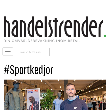
Sök
Öppna
efter:
menyn
#Sportkedjor