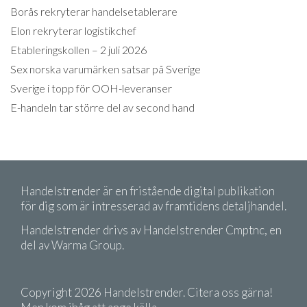
Borås rekryterar handelsetablerare
Elon rekryterar logistikchef
Etableringskollen – 2 juli 2026
Sex norska varumärken satsar på Sverige
Sverige i topp för OOH-leveranser
E-handeln tar större del av second hand
Handelstrender är en fristående digital publikation
för dig som är intresserad av framtidens detaljhandel.
Handelstrender drivs av Handelstrender Cmptnc, en
del av Warma Group.
Copyright 2026 Handelstrender. Citera oss gärna!