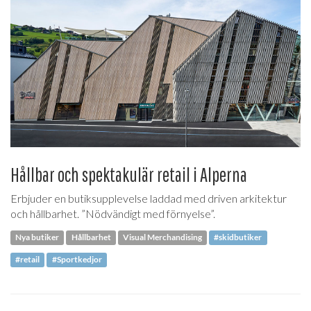
Hållbar och spektakulär retail i Alperna
Erbjuder en butiksupplevelse laddad med driven arkitektur
och hållbarhet. ”Nödvändigt med förnyelse”.
Nya butiker
Hållbarhet
Visual Merchandising
#skidbutiker
#retail
#Sportkedjor