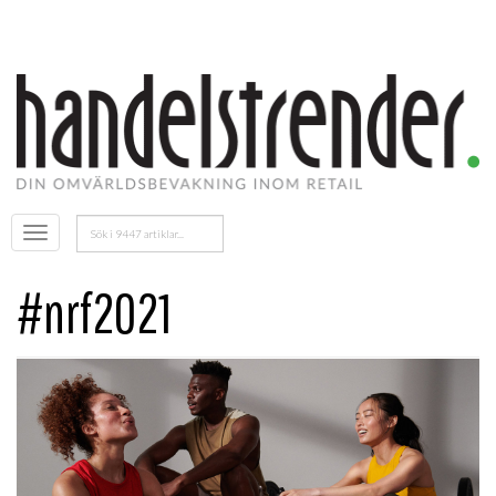
Sök
Öppna
efter:
menyn
#nrf2021