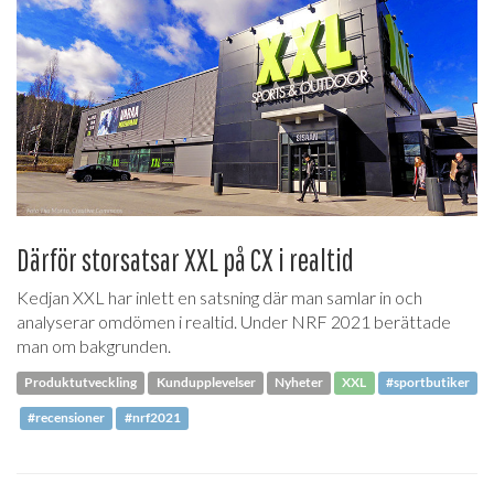
Därför storsatsar XXL på CX i realtid
Kedjan XXL har inlett en satsning där man samlar in och
analyserar omdömen i realtid. Under NRF 2021 berättade
man om bakgrunden.
Produktutveckling
Kundupplevelser
Nyheter
XXL
#sportbutiker
#recensioner
#nrf2021