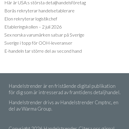
Här är USA:s största detaljhandelsföretag
Borås rekryterar handelsetablerare
Elon rekryterar logistikchef
Etableringskollen – 2 juli 2026
Sex norska varumärken satsar på Sverige
Sverige i topp för OOH-leveranser
E-handeln tar större del av second hand
Handelstrender är en fristående digital publikation
för dig som är intresserad av framtidens detaljhandel.
Handelstrender drivs av Handelstrender Cmptnc, en
del av Warma Group.
Copyright 2026 Handelstrender. Citera oss gärna!