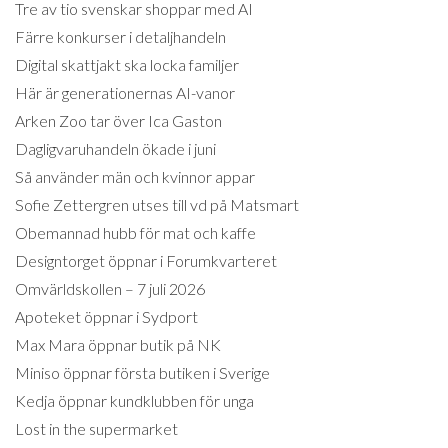
Tre av tio svenskar shoppar med AI
Färre konkurser i detaljhandeln
Digital skattjakt ska locka familjer
Här är generationernas AI-vanor
Arken Zoo tar över Ica Gaston
Dagligvaruhandeln ökade i juni
Så använder män och kvinnor appar
Sofie Zettergren utses till vd på Matsmart
Obemannad hubb för mat och kaffe
Designtorget öppnar i Forumkvarteret
Omvärldskollen – 7 juli 2026
Apoteket öppnar i Sydport
Max Mara öppnar butik på NK
Miniso öppnar första butiken i Sverige
Kedja öppnar kundklubben för unga
Lost in the supermarket