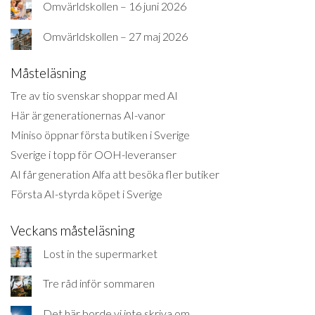
Omvärldskollen – 16 juni 2026
Omvärldskollen – 27 maj 2026
Måsteläsning
Tre av tio svenskar shoppar med AI
Här är generationernas AI-vanor
Miniso öppnar första butiken i Sverige
Sverige i topp för OOH-leveranser
AI får generation Alfa att besöka fler butiker
Första AI-styrda köpet i Sverige
Veckans måsteläsning
Lost in the supermarket
Tre råd inför sommaren
Det här borde vi inte skriva om