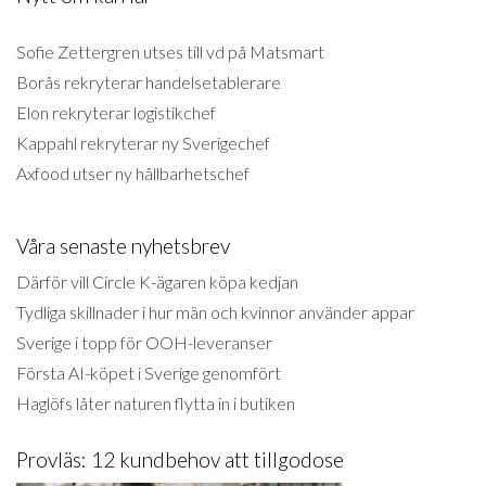
Sofie Zettergren utses till vd på Matsmart
Borås rekryterar handelsetablerare
Elon rekryterar logistikchef
Kappahl rekryterar ny Sverigechef
Axfood utser ny hållbarhetschef
Våra senaste nyhetsbrev
Därför vill Circle K-ägaren köpa kedjan
Tydliga skillnader i hur män och kvinnor använder appar
Sverige i topp för OOH-leveranser
Första AI-köpet i Sverige genomfört
Haglöfs låter naturen flytta in i butiken
Provläs: 12 kundbehov att tillgodose