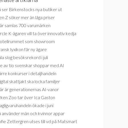
 ser Birkenstocks nya butiker ut
n Z söker mer än låga priser
är samlas 700 varumärken
rcle K-ägaren vill ta över innovativ kedja
otellrummet som showroom
ansk lyxikon får ny ägare
la slog besöksrekord i juli
e av tio svenskar shoppar med AI
rre konkurser i detaljhandeln
gital skattjakt ska locka familjer
är är generationernas AI-vanor
rken Zoo tar över Ica Gaston
gligvaruhandeln ökade i juni
å använder män och kvinnor appar
fie Zettergren utses till vd på Matsmart