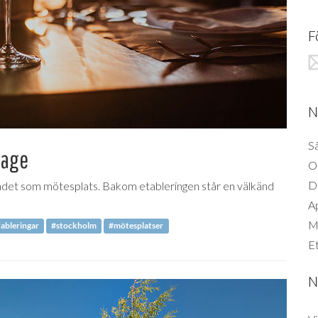
F
N
Så
rage
O
D
rådet som mötesplats. Bakom etableringen står en välkänd
A
Mi
ableringar
#stockholm
#mötesplatser
Et
N