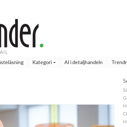
steläsning
Kategori
AI i detaljhandeln
Trendr
S
Så
Ge
H
Ci
H