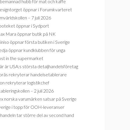
bemannad hubb för mat och kaffe
esigntorget öppnar i Forumkvarteret
världskollen – 7 juli 2026
poteket öppnar i Sydport
ax Mara öppnar butik på NK
niso öppnar första butiken i Sverige
edja öppnar kundklubben för unga
ost in the supermarket
r är USA:s största detaljhandelsföretag
orås rekryterar handelsetablerare
on rekryterar logistikchef
ableringskollen – 2 juli 2026
ex norska varumärken satsar på Sverige
verige i topp för OOH-leveranser
handeln tar större del av second hand