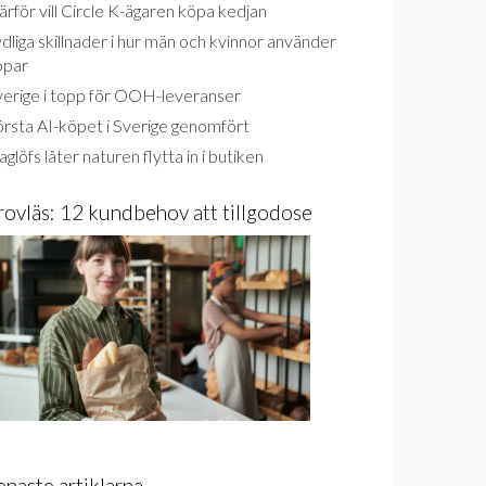
rför vill Circle K-ägaren köpa kedjan
dliga skillnader i hur män och kvinnor använder
ppar
verige i topp för OOH-leveranser
rsta AI-köpet i Sverige genomfört
glöfs låter naturen flytta in i butiken
rovläs: 12 kundbehov att tillgodose
enaste artiklarna