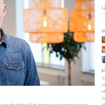
L
I
M
Tr
H
Mi
S
AI
y vd. Han efterträder Cindy Andersen och kommer närmast