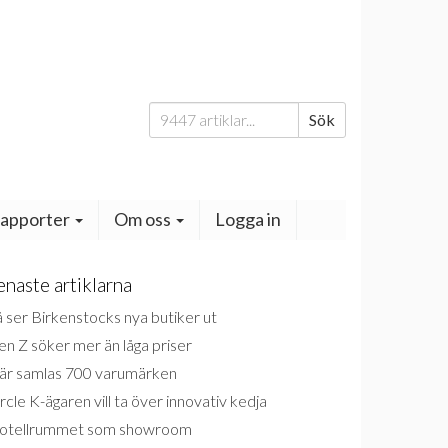
Sök
Sök
efter:
apporter
Om oss
Logga in
enaste artiklarna
 ser Birkenstocks nya butiker ut
n Z söker mer än låga priser
är samlas 700 varumärken
rcle K-ägaren vill ta över innovativ kedja
otellrummet som showroom