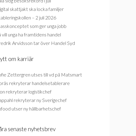
la slog besöksrekord i juli
gital skattjakt ska locka familjer
ableringskollen – 2 juli 2026
lasskonceptet som ger unga jobb
 vill unga ha framtidens handel
redrik Arvidsson tar över Handel Syd
ytt om karriär
fie Zettergren utses till vd på Matsmart
orås rekryterar handelsetablerare
on rekryterar logistikchef
appahl rekryterar ny Sverigechef
food utser ny hållbarhetschef
åra senaste nyhetsbrev