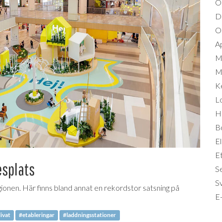
O
D
Om
A
M
Mi
K
L
Hä
B
El
Et
esplats
S
S
gionen. Här finns bland annat en rekordstor satsning på
E-
livat
#etableringar
#laddningsstationer