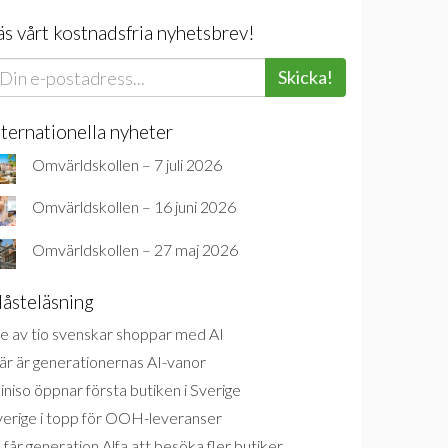
äs vårt kostnadsfria nyhetsbrev!
Skicka!
nternationella nyheter
Omvärldskollen – 7 juli 2026
Omvärldskollen – 16 juni 2026
Omvärldskollen – 27 maj 2026
åsteläsning
e av tio svenskar shoppar med AI
är är generationernas AI-vanor
niso öppnar första butiken i Sverige
verige i topp för OOH-leveranser
 får generation Alfa att besöka fler butiker