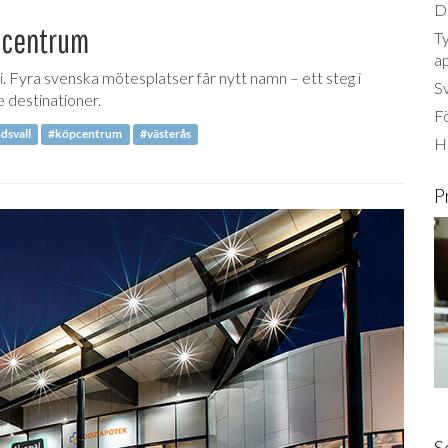
Dä
 centrum
Ty
a
. Fyra svenska mötesplatser får nytt namn – ett steg i
S
 destinationer.
Fö
dsvall
#köpcentrum
#västerås
Ha
P
S