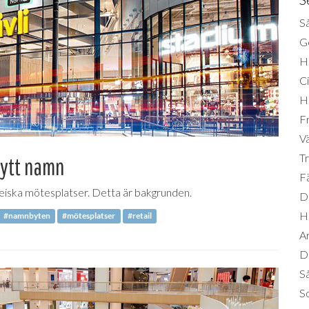
Så
Ge
H
Ci
H
Fr
Vä
Tr
nytt namn
Fä
peiska mötesplatser. Detta är bakgrunden.
Di
H
#namnbyten
#mötesplatser
#retail
A
Da
S
So