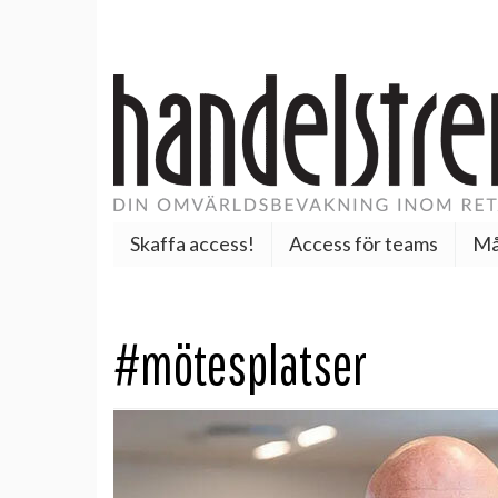
Skaffa access!
Access för teams
Må
#mötesplatser