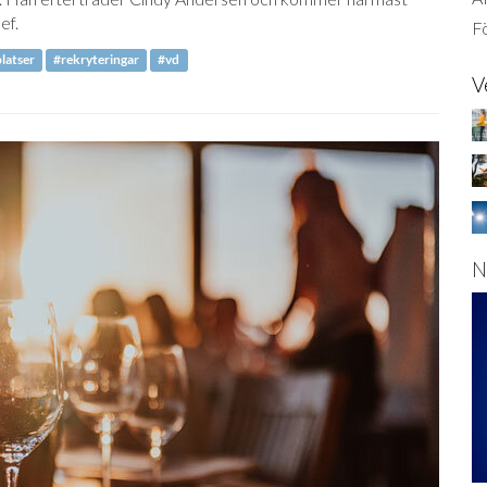
ef.
Fö
latser
#rekryteringar
#vd
V
N