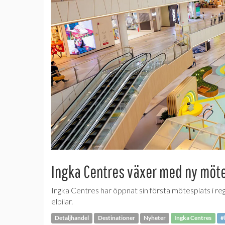
Ingka Centres växer med ny möt
Ingka Centres har öppnat sin första mötesplats i re
elbilar.
Detaljhandel
Destinationer
Nyheter
Ingka Centres
#