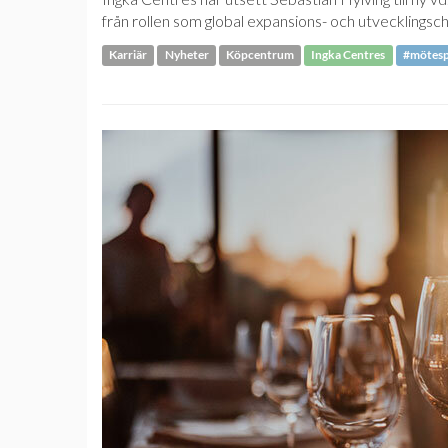
från rollen som global expansions- och utvecklingsch
Karriär
Nyheter
Köpcentrum
Ingka Centres
#mötesp