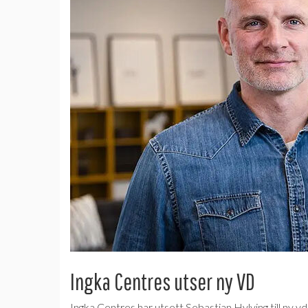
Ingka Centres utser ny VD
Ingka Centres har utsett Sebastian Hylving till n