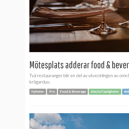
Mötesplats adderar food & beve
Två restauranger blir en del av utvecklingen av om
krögarduo.
Nyheter
Pro
Food & Beverage
Alecta Fastigheter
#et