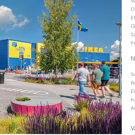
Vä
Di
Et
G
Så
F
N
So
B
El
K
Ax
V