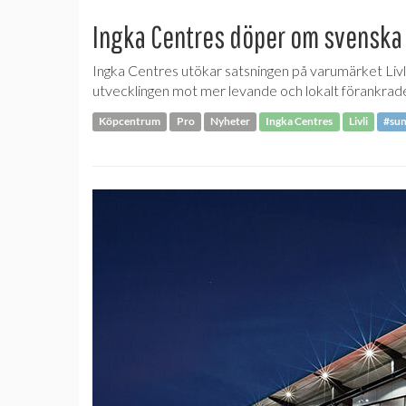
Ingka Centres döper om svenska
Ingka Centres utökar satsningen på varumärket Livli
utvecklingen mot mer levande och lokalt förankrade
Köpcentrum
Pro
Nyheter
Ingka Centres
Livli
#sun