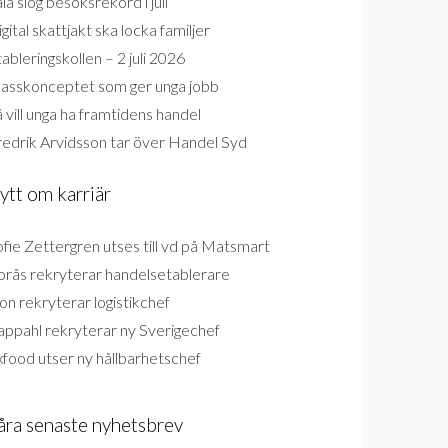
la slog besöksrekord i juli
gital skattjakt ska locka familjer
ableringskollen – 2 juli 2026
lasskonceptet som ger unga jobb
 vill unga ha framtidens handel
redrik Arvidsson tar över Handel Syd
ytt om karriär
fie Zettergren utses till vd på Matsmart
orås rekryterar handelsetablerare
on rekryterar logistikchef
appahl rekryterar ny Sverigechef
food utser ny hållbarhetschef
åra senaste nyhetsbrev