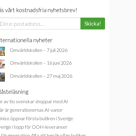
äs vårt kostnadsfria nyhetsbrev!
Skicka!
nternationella nyheter
Omvärldskollen – 7 juli 2026
Omvärldskollen – 16 juni 2026
Omvärldskollen – 27 maj 2026
åsteläsning
e av tio svenskar shoppar med AI
är är generationernas AI-vanor
niso öppnar första butiken i Sverige
verige i topp för OOH-leveranser
 får generation Alfa att besöka fler butiker