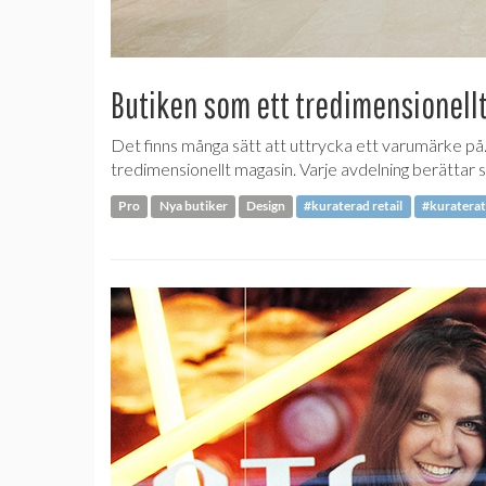
Butiken som ett tredimensionell
Det finns många sätt att uttrycka ett varumärke på.
tredimensionellt magasin. Varje avdelning berättar si
Pro
Nya butiker
Design
#kuraterad retail
#kuraterat