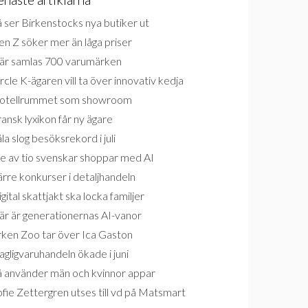
 ser Birkenstocks nya butiker ut
n Z söker mer än låga priser
är samlas 700 varumärken
rcle K-ägaren vill ta över innovativ kedja
otellrummet som showroom
ansk lyxikon får ny ägare
la slog besöksrekord i juli
e av tio svenskar shoppar med AI
rre konkurser i detaljhandeln
gital skattjakt ska locka familjer
är är generationernas AI-vanor
rken Zoo tar över Ica Gaston
gligvaruhandeln ökade i juni
å använder män och kvinnor appar
fie Zettergren utses till vd på Matsmart