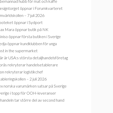
bemannad hubb för mat och kaffe
esigntorget öppnar i Forumkvarteret
världskollen – 7 juli 2026
poteket öppnar i Sydport
ax Mara öppnar butik på NK
niso öppnar första butiken i Sverige
edja öppnar kundklubben för unga
ost in the supermarket
r är USA:s största detaljhandelsföretag
orås rekryterar handelsetablerare
on rekryterar logistikchef
ableringskollen – 2 juli 2026
ex norska varumärken satsar på Sverige
verige i topp för OOH-leveranser
handeln tar större del av second hand