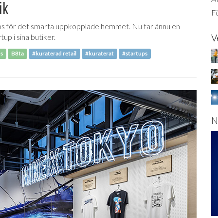
ik
Fö
ops för det smarta uppkopplade hemmet. Nu tar ännu en
up i sina butiker.
V
s
B8ta
#kuraterad retail
#kuraterat
#startups
N