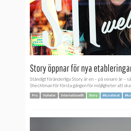
Story öppnar för nya etableringa
Ständigt föränderliga Story är en – på senare år –
Shechtman för första gången för möjligheter att sk
Pro
Nyheter
Internationellt
Story
#kuraterat
#ku