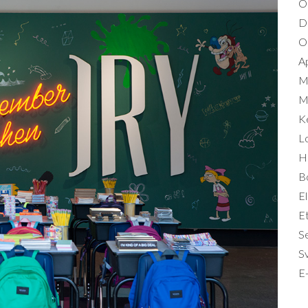
O
D
Om
A
M
Mi
K
L
Hä
B
El
Et
S
S
E-