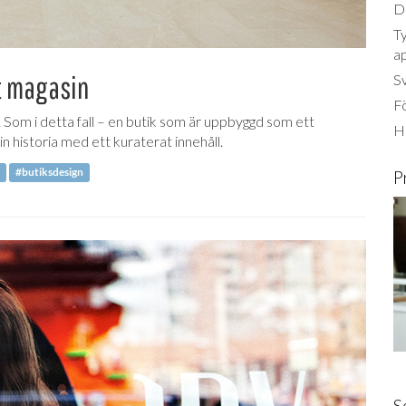
Dä
Ty
a
t magasin
S
Fö
 Som i detta fall – en butik som är uppbyggd som ett
Ha
n historia med ett kuraterat innehåll.
#butiksdesign
P
S