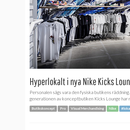
Hyperlokalt i nya Nike Kicks Lou
Personalen sägs vara den fysiska butikens räddning. 
generationen av konceptbutiken Kicks Lounge har m
Butikskoncept
Pro
Visual Merchandising
Nike
#loka