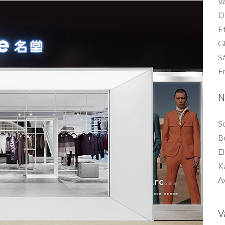
Vä
Di
Et
G
Så
F
N
So
B
El
K
Ax
V