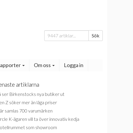
Sök
Sök
efter:
apporter
Om oss
Logga in
enaste artiklarna
 ser Birkenstocks nya butiker ut
n Z söker mer än låga priser
är samlas 700 varumärken
rcle K-ägaren vill ta över innovativ kedja
otellrummet som showroom