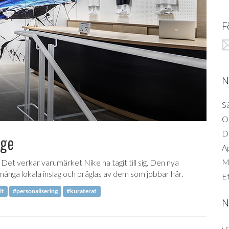
F
N
Så
O
D
nge
A
Mi
Det verkar varumärket Nike ha tagit till sig. Den nya
ånga lokala inslag och präglas av dem som jobbar här.
Et
lt
#personalisering
#kuraterat
N