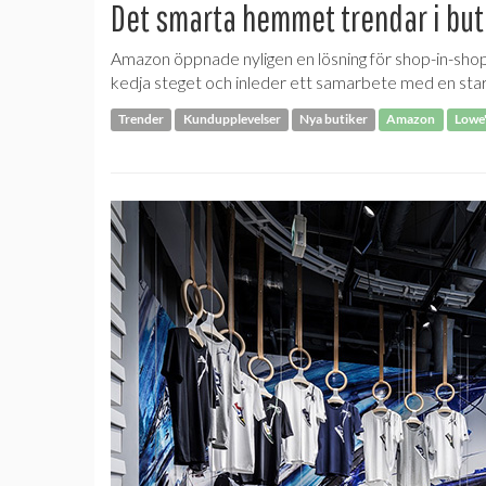
Det smarta hemmet trendar i but
Amazon öppnade nyligen en lösning för shop-in-sh
kedja steget och inleder ett samarbete med en start
Trender
Kundupplevelser
Nya butiker
Amazon
Lowe'