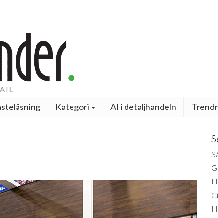
steläsning
Kategori
AI i detaljhandeln
Trendr
S
Så
Ge
H
Ci
H