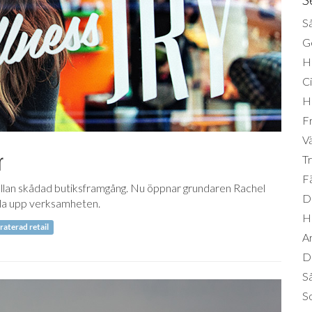
Så
Ge
H
Ci
H
Fr
Vä
r
Tr
Fä
 sällan skådad butiksframgång. Nu öppnar grundaren Rachel
Di
ala upp verksamheten.
H
raterad retail
A
Da
S
So