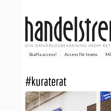
Skaffa access!
Access för teams
Må
#kuraterat