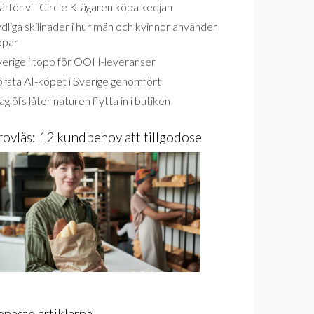
rför vill Circle K-ägaren köpa kedjan
dliga skillnader i hur män och kvinnor använder
ppar
verige i topp för OOH-leveranser
rsta AI-köpet i Sverige genomfört
glöfs låter naturen flytta in i butiken
rovläs: 12 kundbehov att tillgodose
enaste artiklarna