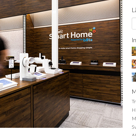
L
I
M
Tr
H
Mi
S
AI