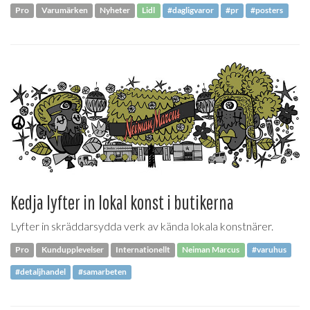
Pro
Varumärken
Nyheter
Lidl
#dagligvaror
#pr
#posters
Kedja lyfter in lokal konst i butikerna
Lyfter in skräddarsydda verk av kända lokala konstnärer.
Pro
Kundupplevelser
Internationellt
Neiman Marcus
#varuhus
#detaljhandel
#samarbeten