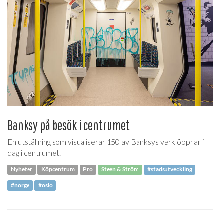
Banksy på besök i centrumet
En utställning som visualiserar 150 av Banksys verk öppnar i
dag i centrumet.
Nyheter
Köpcentrum
Pro
Steen & Ström
#stadsutveckling
#norge
#oslo