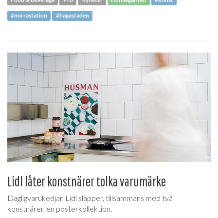
Food & Beverage
Pro
Nyheter
Humlegården
#konst
#norrastation
#hagastaden
Lidl låter konstnärer tolka varumärke
Dagligvarukedjan Lidl släpper, tillsammans med två
konstnärer, en posterkollektion.