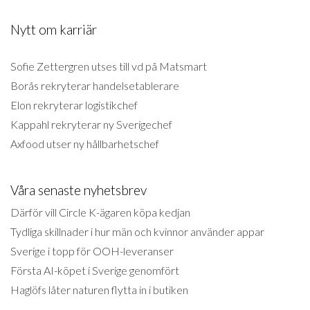
Nytt om karriär
Sofie Zettergren utses till vd på Matsmart
Borås rekryterar handelsetablerare
Elon rekryterar logistikchef
Kappahl rekryterar ny Sverigechef
Axfood utser ny hållbarhetschef
Våra senaste nyhetsbrev
Därför vill Circle K-ägaren köpa kedjan
Tydliga skillnader i hur män och kvinnor använder appar
Sverige i topp för OOH-leveranser
Första AI-köpet i Sverige genomfört
Haglöfs låter naturen flytta in i butiken