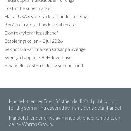
Lost in the supermarket
Här är USA:s största detaljhandelsföretag
Borås rekryterar handelsetablerare
Elon rekryterar logistikchef
Etableringskollen – 2 juli 2026
Sex norska varumärken satsar på Sverige
Sverige i topp för OOH-leveranser
E-handeln tar större del av second hand
Handelstrender är en fristående digital publikation
för dig som är intresserad av framtidens detaljhandel.
Handelstrender drivs av Handelstrender Cmptnc, en
del av Warma Group.