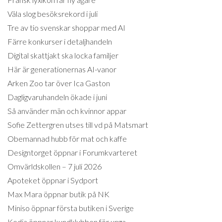
Väla slog besöksrekord i juli
Tre av tio svenskar shoppar med AI
Färre konkurser i detaljhandeln
Digital skattjakt ska locka familjer
Här är generationernas AI-vanor
Arken Zoo tar över Ica Gaston
Dagligvaruhandeln ökade i juni
Så använder män och kvinnor appar
Sofie Zettergren utses till vd på Matsmart
Obemannad hubb för mat och kaffe
Designtorget öppnar i Forumkvarteret
Omvärldskollen – 7 juli 2026
Apoteket öppnar i Sydport
Max Mara öppnar butik på NK
Miniso öppnar första butiken i Sverige
Kedja öppnar kundklubben för unga