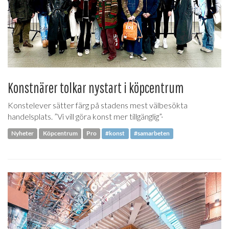
Konstnärer tolkar nystart i köpcentrum
Konstelever sätter färg på stadens mest välbesökta
handelsplats. ”Vi vill göra konst mer tillgänglig”·
Nyheter
Köpcentrum
Pro
#konst
#samarbeten