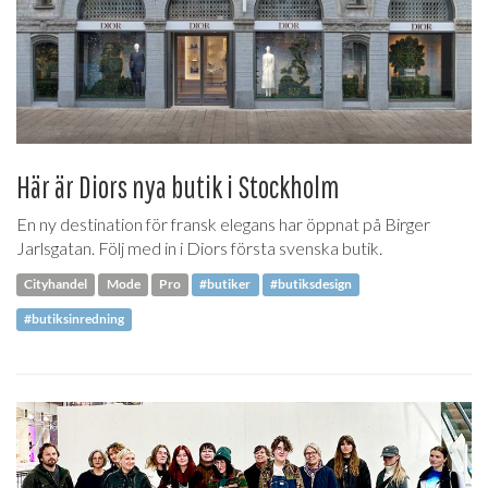
Här är Diors nya butik i Stockholm
En ny destination för fransk elegans har öppnat på Birger
Jarlsgatan. Följ med in i Diors första svenska butik.
Cityhandel
Mode
Pro
#butiker
#butiksdesign
#butiksinredning