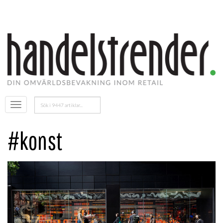
Sök
Öppna
efter:
menyn
#konst