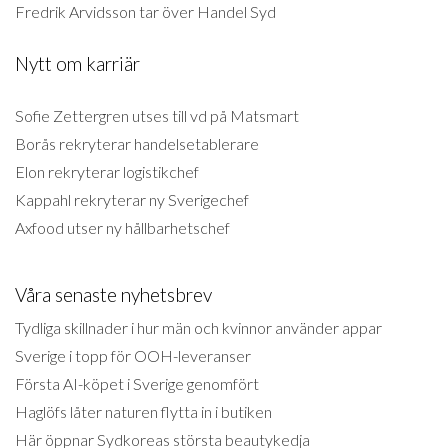
Fredrik Arvidsson tar över Handel Syd
Nytt om karriär
Sofie Zettergren utses till vd på Matsmart
Borås rekryterar handelsetablerare
Elon rekryterar logistikchef
Kappahl rekryterar ny Sverigechef
Axfood utser ny hållbarhetschef
Våra senaste nyhetsbrev
Tydliga skillnader i hur män och kvinnor använder appar
Sverige i topp för OOH-leveranser
Första AI-köpet i Sverige genomfört
Haglöfs låter naturen flytta in i butiken
Här öppnar Sydkoreas största beautykedja