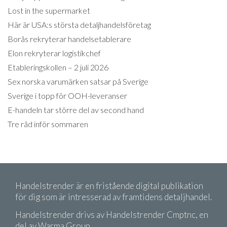
Lost in the supermarket
Här är USA:s största detaljhandelsföretag
Borås rekryterar handelsetablerare
Elon rekryterar logistikchef
Etableringskollen – 2 juli 2026
Sex norska varumärken satsar på Sverige
Sverige i topp för OOH-leveranser
E-handeln tar större del av second hand
Tre råd inför sommaren
Handelstrender är en fristående digital publikation
för dig som är intresserad av framtidens detaljhandel.
Handelstrender drivs av Handelstrender Cmptnc, en
del av Warma Group.