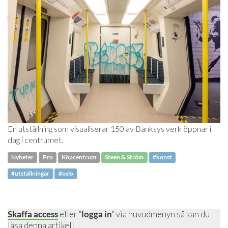
En utställning som visualiserar 150 av Banksys verk öppnar i
dag i centrumet.
Nyheter
Pro
Köpcentrum
Steen & Ström
#konst
#utställningar
#oslo
Skaffa access
eller "
logga in
" via huvudmenyn så kan du
läsa denna artikel!