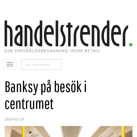
Sök
Öppna
efter:
menyn
Banksy på besök i
centrumet
2024-02-23