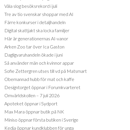
Väla slog besöksrekord i juli
Tre av tio svenskar shoppar med AI
Färre konkurser i detaljhandeln
Digital skattjakt ska locka familjer
Här är generationernas AI-vanor
Arken Zoo tar över Ica Gaston
Dagligvaruhandeln ökade i juni
Så använder män och kvinnor appar
Sofie Zettergren utses till vd på Matsmart
Obemannad hubb för mat och kaffe
Designtorget öppnar i Forumkvarteret
Omvärldskollen – 7 juli 2026
Apoteket öppnar i Sydport
Max Mara öppnar butik på NK
Miniso öppnar första butiken i Sverige
Kedja öppnar kundklubben för unga