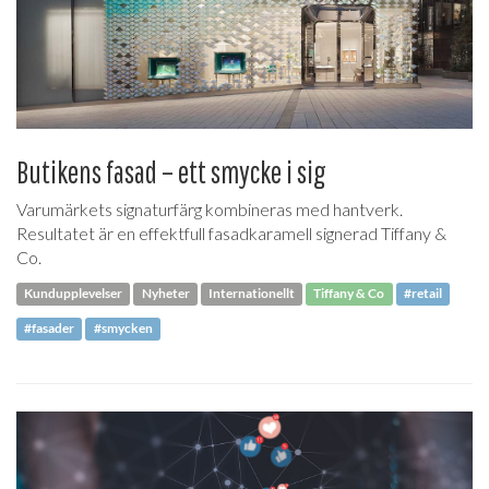
Butikens fasad – ett smycke i sig
Varumärkets signaturfärg kombineras med hantverk.
Resultatet är en effektfull fasadkaramell signerad Tiffany &
Co.
Kundupplevelser
Nyheter
Internationellt
Tiffany & Co
#retail
#fasader
#smycken