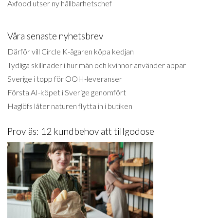
Axfood utser ny hållbarhetschef
Våra senaste nyhetsbrev
Därför vill Circle K-ägaren köpa kedjan
Tydliga skillnader i hur män och kvinnor använder appar
Sverige i topp för OOH-leveranser
Första AI-köpet i Sverige genomfört
Haglöfs låter naturen flytta in i butiken
Provläs: 12 kundbehov att tillgodose