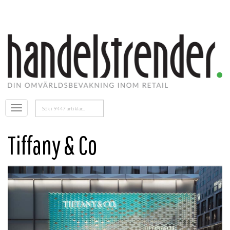
Sök
Öppna
efter:
menyn
Tiffany & Co