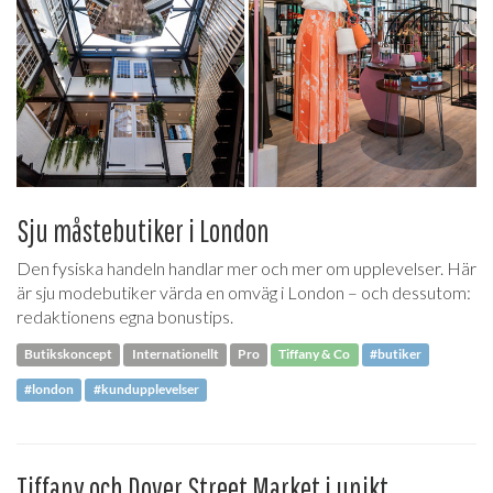
Sju måstebutiker i London
Den fysiska handeln handlar mer och mer om upplevelser. Här
är sju modebutiker värda en omväg i London – och dessutom:
redaktionens egna bonustips.
Butikskoncept
Internationellt
Pro
Tiffany & Co
#butiker
#london
#kundupplevelser
Tiffany och Dover Street Market i unikt