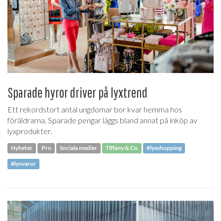
Sparade hyror driver på lyxtrend
Ett rekordstort antal ungdomar bor kvar hemma hos
föräldrarna. Sparade pengar läggs bland annat på inköp av
lyxprodukter.
Nyheter
Pro
Sociala medier
Tiffany & Co
#lyxshopping
#lyxvaror