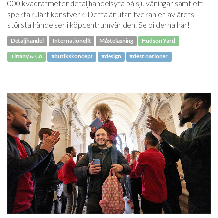
000 kvadratmeter detaljhandelsyta på sju våningar samt ett
spektakulärt konstverk. Detta är utan tvekan en av årets
största händelser i köpcentrumvärlden. Se bilderna här!
Detaljhandel
Internationellt
Måsteläsning
Hudson Yard
Tiffany & Co
#butikskoncept
#design
#destinationer