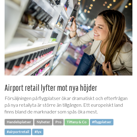
Airport retail lyfter mot nya höjder
Försäljningen på flygplatser ökar dramatiskt och efterfrågan
på nya retailyta är större än tillgången. Ett europeiskt land
finns bland de marknader som spås öka mest.
Handelsplatser
Nyheter
Pro
Tiffany & Co
#flygplatser
#airportretail
#lyx