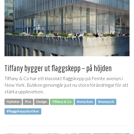
Tiffany bygger ut flaggskepp – på höjden
Tiffany & Co har ett klassiskt flaggskepp på Femte avenyn i
New York. Butiken genomgår just nu stora förändringar för att
stärka upplevelsen.
Nyheter
Pro
Design
Tiffany & Co
#smycken
#newyork
#flaggskeppsbutiker