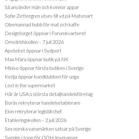
Så använder män och kvinnor appar
Sofie Zettergren utses till vd på Matsmart
Obemannad hubb för mat och kaffe
Designtorget öppnar i Forumkvarteret
Omvärldskollen – 7 juli 2026
Apoteket öppnar i Sydport
Max Mara öppnar butik på NK
Miniso öppnar första butiken i Sverige
Kedja öppnar kundklubben för unga
Lost in the supermarket
Här är USA:s största detaljhandelsföretag
Borås rekryterar handelsetablerare
Elon rekryterar logistikchef
Etableringskollen – 2 juli 2026
Sex norska varumärken satsar på Sverige
Sverige i topp för OOH-leveranser