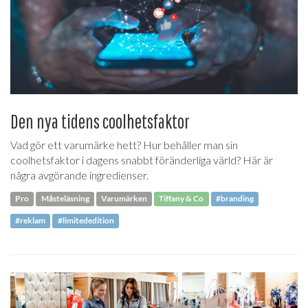
Den nya tidens coolhetsfaktor
Vad gör ett varumärke hett? Hur behåller man sin
coolhetsfaktor i dagens snabbt föränderliga värld? Här är
några avgörande ingredienser.
Pro
Måsteläsning
Varumärken
Tiffany & Co
#branding
#reklam
#limitededition