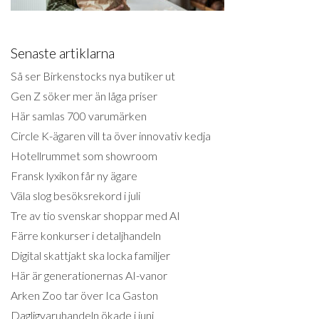
Senaste artiklarna
Så ser Birkenstocks nya butiker ut
Gen Z söker mer än låga priser
Här samlas 700 varumärken
Circle K-ägaren vill ta över innovativ kedja
Hotellrummet som showroom
Fransk lyxikon får ny ägare
Väla slog besöksrekord i juli
Tre av tio svenskar shoppar med AI
Färre konkurser i detaljhandeln
Digital skattjakt ska locka familjer
Här är generationernas AI-vanor
Arken Zoo tar över Ica Gaston
Dagligvaruhandeln ökade i juni