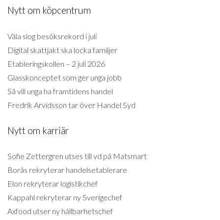
Nytt om köpcentrum
Väla slog besöksrekord i juli
Digital skattjakt ska locka familjer
Etableringskollen – 2 juli 2026
Glasskonceptet som ger unga jobb
Så vill unga ha framtidens handel
Fredrik Arvidsson tar över Handel Syd
Nytt om karriär
Sofie Zettergren utses till vd på Matsmart
Borås rekryterar handelsetablerare
Elon rekryterar logistikchef
Kappahl rekryterar ny Sverigechef
Axfood utser ny hållbarhetschef