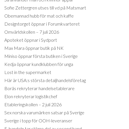
Sofie Zettergren utses till vd på Matsmart
Obemannad hubb för mat och kaffe
Designtorget öppnar i Forumkvarteret
Omvärldskollen – 7 juli 2026
Apoteket öppnar i Sydport
Max Mara öppnar butik på NK
Miniso öppnar första butiken i Sverige
Kedja öppnar kundklubben för unga
Lost in the supermarket
Här är USA:s största detaljhandelsföretag
Borås rekryterar handelsetablerare
Elon rekryterar logistikchef
Etableringskollen – 2 juli 2026
Sex norska varumärken satsar på Sverige
Sverige i topp för OOH-leveranser
E-handeln tar större del av second hand