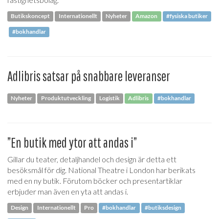
Butikskoncept
Internationellt
Nyheter
Amazon
#fysiska butiker
#bokhandlar
Adlibris satsar på snabbare leveranser
Nyheter
Produktutveckling
Logistik
Adlibris
#bokhandlar
”En butik med ytor att andas i”
Gillar du teater, detaljhandel och design är detta ett
besöksmål för dig. National Theatre i London har berikats
med en ny butik. Förutom böcker och presentartiklar
erbjuder man även en yta att andas i.
Design
Internationellt
Pro
#bokhandlar
#butiksdesign