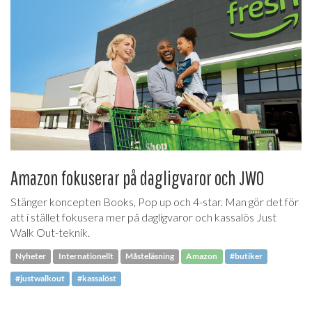
Amazon fokuserar på dagligvaror och JWO
Stänger koncepten Books, Pop up och 4-star. Man gör det för
att i stället fokusera mer på dagligvaror och kassalös Just
Walk Out-teknik.
Nyheter
Internationellt
Måsteläsning
Amazon
#butiker
#justwalkout
#kassalöst