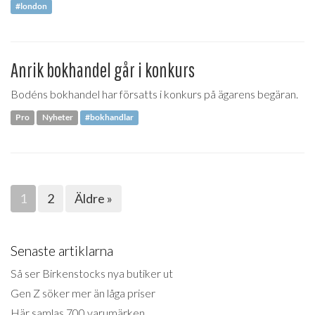
#london
Anrik bokhandel går i konkurs
Bodéns bokhandel har försatts i konkurs på ägarens begäran.
Pro
Nyheter
#bokhandlar
1
2
Äldre »
Senaste artiklarna
Så ser Birkenstocks nya butiker ut
Gen Z söker mer än låga priser
Här samlas 700 varumärken