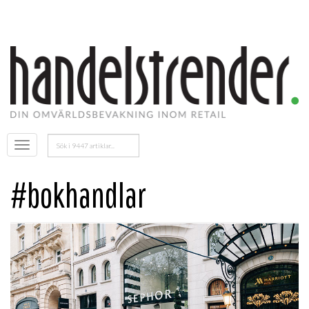
Sök
Öppna
efter:
menyn
#bokhandlar