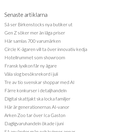
Senaste artiklarna
Så ser Birkenstocks nya butiker ut
Gen Z söker mer än låga priser
Här samlas 700 varumärken
Circle K-ägaren vill ta över innovativ kedja
Hotellrummet som showroom
Fransk lyxikon får ny ägare
Väla slog besöksrekord i juli
Tre av tio svenskar shoppar med AI
Färre konkurser i detaljhandeln
Digital skattjakt ska locka familjer
Här är generationernas AI-vanor
Arken Zoo tar över Ica Gaston
Dagligvaruhandeln ökade i juni
Så använder män och kvinnor appar