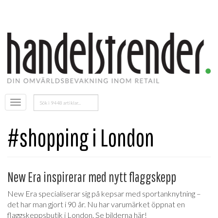
Sök
Öppna
efter:
menyn
#shopping i London
New Era inspirerar med nytt flaggskepp
New Era specialiserar sig på kepsar med sportanknytning –
det har man gjort i 90 år. Nu har varumärket öppnat en
flaggskeppsbutik i London. Se bilderna här!