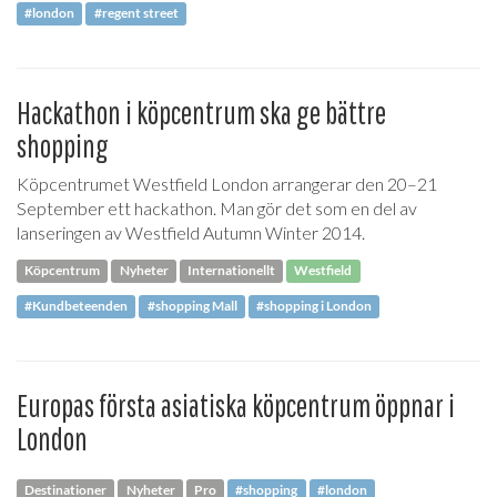
#london
#regent street
Hackathon i köpcentrum ska ge bättre
shopping
Köpcentrumet Westfield London arrangerar den 20–21
September ett hackathon. Man gör det som en del av
lanseringen av Westfield Autumn Winter 2014.
Köpcentrum
Nyheter
Internationellt
Westfield
#Kundbeteenden
#shopping Mall
#shopping i London
Europas första asiatiska köpcentrum öppnar i
London
Destinationer
Nyheter
Pro
#shopping
#london