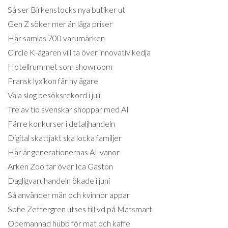
Så ser Birkenstocks nya butiker ut
Gen Z söker mer än låga priser
Här samlas 700 varumärken
Circle K-ägaren vill ta över innovativ kedja
Hotellrummet som showroom
Fransk lyxikon får ny ägare
Väla slog besöksrekord i juli
Tre av tio svenskar shoppar med AI
Färre konkurser i detaljhandeln
Digital skattjakt ska locka familjer
Här är generationernas AI-vanor
Arken Zoo tar över Ica Gaston
Dagligvaruhandeln ökade i juni
Så använder män och kvinnor appar
Sofie Zettergren utses till vd på Matsmart
Obemannad hubb för mat och kaffe