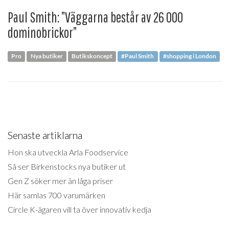
Paul Smith: ”Väggarna består av 26 000
dominobrickor”
Pro
Nya butiker
Butikskoncept
#Paul Smith
#shopping i London
Senaste artiklarna
Hon ska utveckla Arla Foodservice
Så ser Birkenstocks nya butiker ut
Gen Z söker mer än låga priser
Här samlas 700 varumärken
Circle K-ägaren vill ta över innovativ kedja