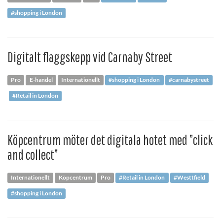
#shopping i London
Digitalt flaggskepp vid Carnaby Street
Pro
E-handel
Internationellt
#shopping i London
#carnabystreet
#Retail in London
Köpcentrum möter det digitala hotet med ”click
and collect”
Internationellt
Köpcentrum
Pro
#Retail in London
#Westtfield
#shopping i London