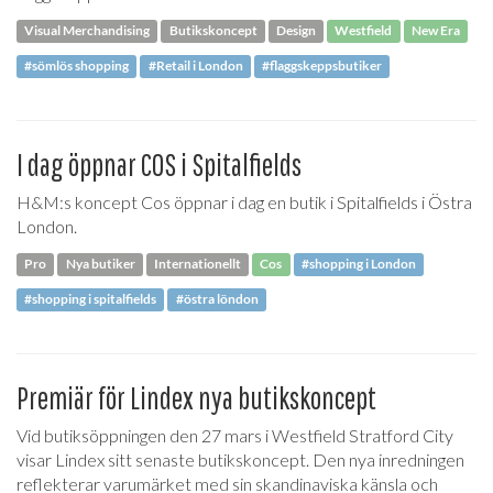
Visual Merchandising
Butikskoncept
Design
Westfield
New Era
#sömlös shopping
#Retail i London
#flaggskeppsbutiker
I dag öppnar COS i Spitalfields
H&M:s koncept Cos öppnar i dag en butik i Spitalfields i Östra
London.
Pro
Nya butiker
Internationellt
Cos
#shopping i London
#shopping i spitalfields
#östra löndon
Premiär för Lindex nya butikskoncept
Vid butiksöppningen den 27 mars i Westfield Stratford City
visar Lindex sitt senaste butikskoncept. Den nya inredningen
reflekterar varumärket med sin skandinaviska känsla och