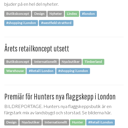
bjuder på en hel del nyheter.
Butikskoncept
Design
Nyheter
Lindex
#london
#shopping i London
#westfield stratford
Årets retailkoncept utsett
Butikskoncept
Internationellt
Nya butiker
Timberland
Warehouse
#Retail i London
#shopping i London
Premiär för Hunters nya flaggskepp i London
BILDREPORTAGE. Hunters nya flaggskeppsbutik är en
färgstark mix av landsbygd och storstad. Se bilderna här.
Design
Nya butiker
Internationellt
Hunter
#Retail i London