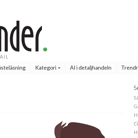
steläsning
Kategori
AI i detaljhandeln
Trendr
S
Så
Ge
H
Ci
H