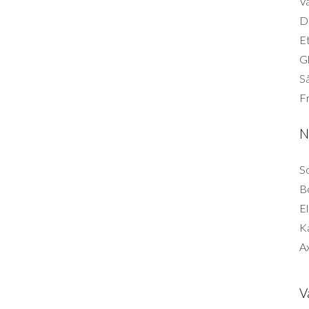
Vä
Di
Et
G
Så
F
N
So
B
El
K
Ax
V