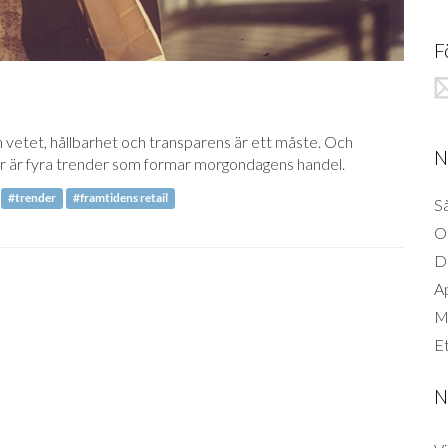
F
l
n vetet, hållbarhet och transparens är ett måste. Och
N
är är fyra trender som formar morgondagens handel.
#trender
#framtidens retail
Så
O
D
A
Mi
Et
N