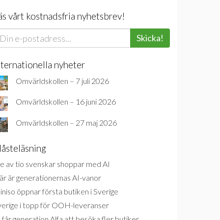
äs vårt kostnadsfria nyhetsbrev!
Skicka!
nternationella nyheter
Omvärldskollen – 7 juli 2026
Omvärldskollen – 16 juni 2026
Omvärldskollen – 27 maj 2026
åsteläsning
e av tio svenskar shoppar med AI
är är generationernas AI-vanor
niso öppnar första butiken i Sverige
verige i topp för OOH-leveranser
 får generation Alfa att besöka fler butiker