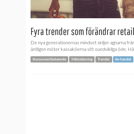
Fyra trender som förändrar retai
De nya generationernas mindset skiljer agnarna frå
äntligen möter kassaköerna sitt oundvikliga öde. H
Konsumentbeteende
Måsteläsning
Trender
#e-handel