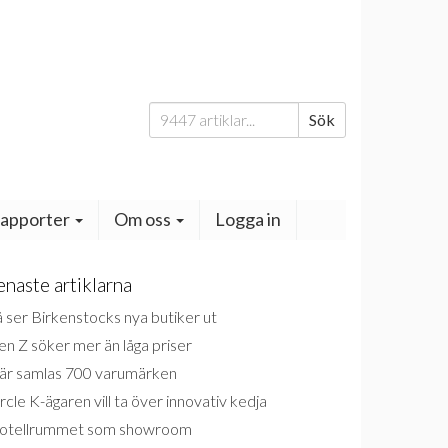
Sök
Sök
efter:
apporter
Om oss
Logga in
enaste artiklarna
 ser Birkenstocks nya butiker ut
n Z söker mer än låga priser
är samlas 700 varumärken
rcle K-ägaren vill ta över innovativ kedja
otellrummet som showroom