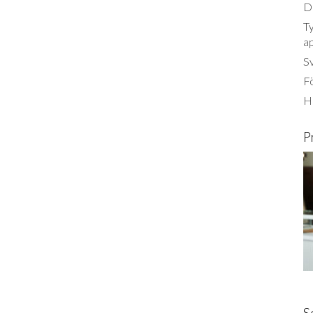
Dä
Ty
a
S
Fö
Ha
P
S