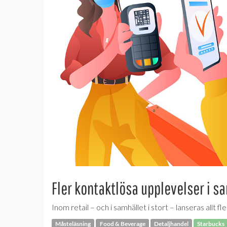
Fler kontaktlösa upplevelser i s
Inom retail – och i samhället i stort – lanseras allt
Måsteläsning
Food & Beverage
Detaljhandel
Starbucks