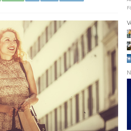
Fö
V
N