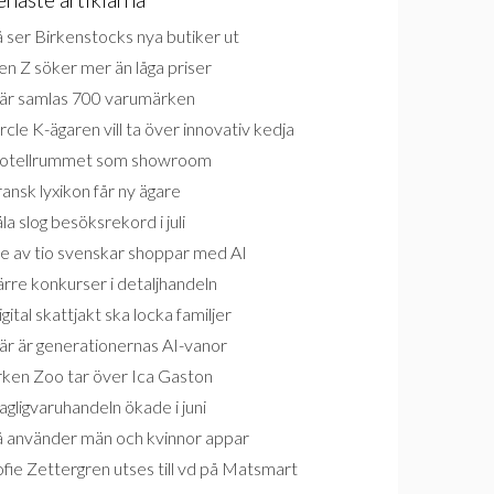
 ser Birkenstocks nya butiker ut
n Z söker mer än låga priser
är samlas 700 varumärken
rcle K-ägaren vill ta över innovativ kedja
otellrummet som showroom
ansk lyxikon får ny ägare
la slog besöksrekord i juli
e av tio svenskar shoppar med AI
rre konkurser i detaljhandeln
gital skattjakt ska locka familjer
är är generationernas AI-vanor
rken Zoo tar över Ica Gaston
gligvaruhandeln ökade i juni
å använder män och kvinnor appar
fie Zettergren utses till vd på Matsmart