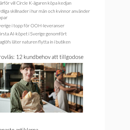
rför vill Circle K-ägaren köpa kedjan
dliga skillnader i hur män och kvinnor använder
ppar
verige i topp för OOH-leveranser
rsta AI-köpet i Sverige genomfört
glöfs låter naturen flytta in i butiken
rovläs: 12 kundbehov att tillgodose
enaste artiklarna