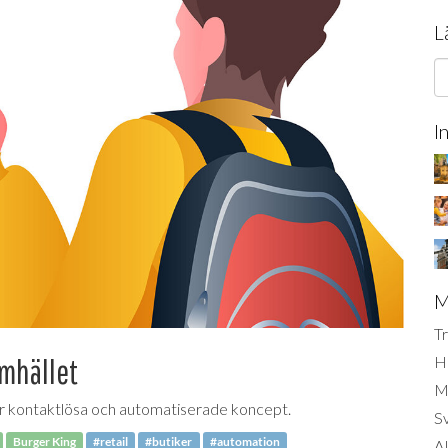
L
I
M
Tr
amhället
H
Mi
 fler kontaktlösa och automatiserade koncept.
S
Burger King
#retail
#butiker
#automation
AI