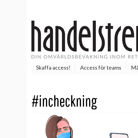
Skaffa access!
Access för teams
Må
#incheckning