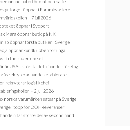
bemannad hubb för mat och kaffe
esigntorget öppnar i Forumkvarteret
världskollen – 7 juli 2026
poteket öppnar i Sydport
ax Mara öppnar butik på NK
niso öppnar första butiken i Sverige
edja öppnar kundklubben för unga
ost in the supermarket
r är USA:s största detaljhandelsföretag
orås rekryterar handelsetablerare
on rekryterar logistikchef
ableringskollen – 2 juli 2026
ex norska varumärken satsar på Sverige
verige i topp för OOH-leveranser
handeln tar större del av second hand