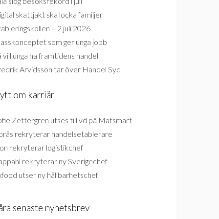
la slog besöksrekord i juli
gital skattjakt ska locka familjer
ableringskollen – 2 juli 2026
lasskonceptet som ger unga jobb
 vill unga ha framtidens handel
redrik Arvidsson tar över Handel Syd
ytt om karriär
fie Zettergren utses till vd på Matsmart
orås rekryterar handelsetablerare
on rekryterar logistikchef
appahl rekryterar ny Sverigechef
food utser ny hållbarhetschef
åra senaste nyhetsbrev