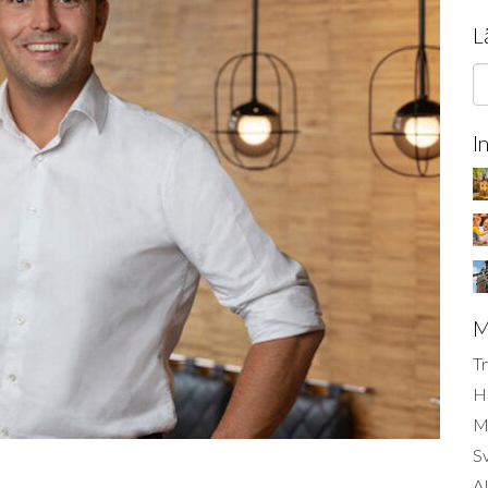
L
I
M
Tr
H
Mi
S
AI