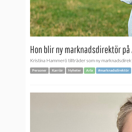
Hon blir ny marknadsdirektör på 
Kristina Hammerö tillträder som ny marknadsdirektör
Personer
Karriär
Nyheter
Arla
#marknadsdirektör