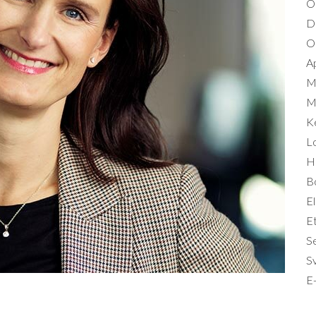
O
D
Om
A
M
Mi
K
L
Hä
B
El
Et
S
S
E-