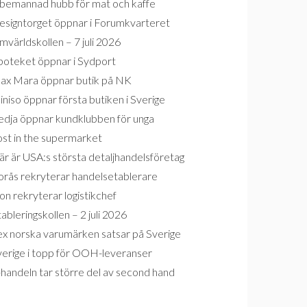
bemannad hubb för mat och kaffe
esigntorget öppnar i Forumkvarteret
världskollen – 7 juli 2026
poteket öppnar i Sydport
ax Mara öppnar butik på NK
niso öppnar första butiken i Sverige
edja öppnar kundklubben för unga
ost in the supermarket
r är USA:s största detaljhandelsföretag
orås rekryterar handelsetablerare
on rekryterar logistikchef
ableringskollen – 2 juli 2026
ex norska varumärken satsar på Sverige
verige i topp för OOH-leveranser
handeln tar större del av second hand