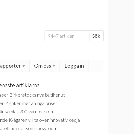
Sök
Sök
efter:
apporter
Om oss
Logga in
enaste artiklarna
 ser Birkenstocks nya butiker ut
n Z söker mer än låga priser
är samlas 700 varumärken
rcle K-ägaren vill ta över innovativ kedja
otellrummet som showroom