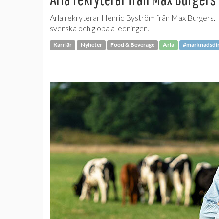
Arla rekryterar Henric Byström från Max Burgers. H
svenska och globala ledningen.
Karriär
Nyheter
Food & Beverage
Arla
#marknadsdir