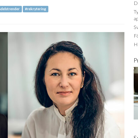
Dä
delstrender
#rekrytering
Ty
a
S
Fö
Ha
P
S