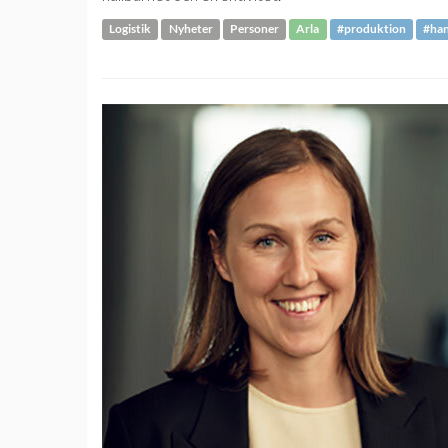
Logistik
Nyheter
Personer
Arla
#produktion
#han