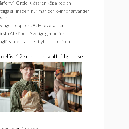
rför vill Circle K-ägaren köpa kedjan
dliga skillnader i hur män och kvinnor använder
ppar
verige i topp för OOH-leveranser
rsta AI-köpet i Sverige genomfört
glöfs låter naturen flytta in i butiken
rovläs: 12 kundbehov att tillgodose
enaste artiklarna