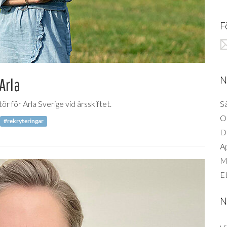
F
N
Arla
 för Arla Sverige vid årsskiftet.
Så
O
#rekryteringar
D
A
Mi
Et
N