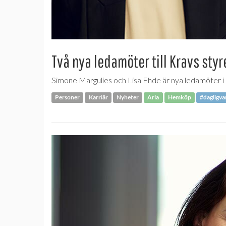
Två nya ledamöter till Kravs styr
Simone Margulies och Lisa Ehde är nya ledamöter i 
Personer
Karriär
Nyheter
Arla
Hemköp
#dagligva