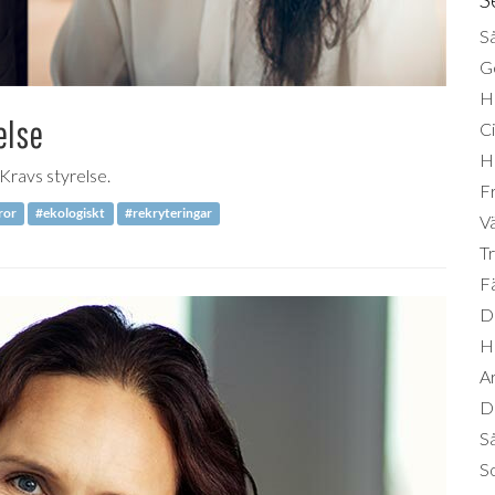
Så
Ge
H
else
Ci
H
Kravs styrelse.
Fr
ror
#ekologiskt
#rekryteringar
Vä
Tr
Fä
Di
H
A
Da
S
So