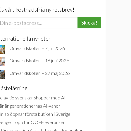
äs vårt kostnadsfria nyhetsbrev!
Skicka!
nternationella nyheter
Omvärldskollen – 7 juli 2026
Omvärldskollen – 16 juni 2026
Omvärldskollen – 27 maj 2026
åsteläsning
e av tio svenskar shoppar med AI
är är generationernas AI-vanor
niso öppnar första butiken i Sverige
verige i topp för OOH-leveranser
 får generation Alfa att besöka fler butiker