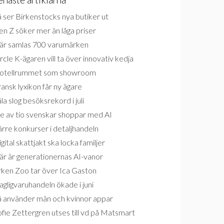
 ser Birkenstocks nya butiker ut
n Z söker mer än låga priser
är samlas 700 varumärken
rcle K-ägaren vill ta över innovativ kedja
otellrummet som showroom
ansk lyxikon får ny ägare
la slog besöksrekord i juli
e av tio svenskar shoppar med AI
rre konkurser i detaljhandeln
gital skattjakt ska locka familjer
är är generationernas AI-vanor
rken Zoo tar över Ica Gaston
gligvaruhandeln ökade i juni
å använder män och kvinnor appar
fie Zettergren utses till vd på Matsmart