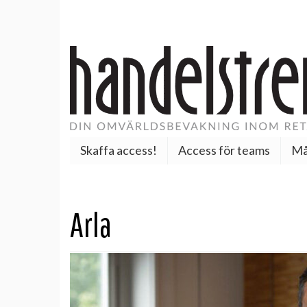
Skaffa access!
Access för teams
Må
Arla