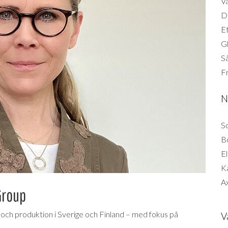
Vä
Di
Et
G
Så
F
N
So
B
El
K
Ax
Group
k och produktion i Sverige och Finland – med fokus på
V