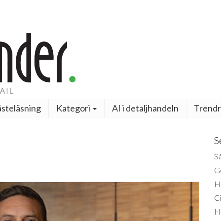
steläsning
Kategori
AI i detaljhandeln
Trendr
S
Så
Ge
H
Ci
H