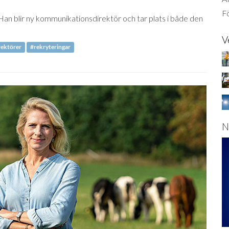
Fö
an blir ny kommunikationsdirektör och tar plats i både den
V
ektörer
#rekryteringar
N