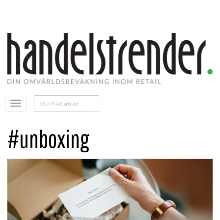
Sök
Öppna
efter:
menyn
#unboxing