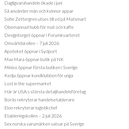
Dagligvaruhandeln ökade i juni
Så använder män och kvinnor appar
Sofie Zettergren utses till vd på Matsmart
Obemannad hubb för mat och kaffe
Designtorget öppnar i Forumkvarteret
Omvärldskollen – 7 juli 2026
Apoteket öppnar i Sydport
Max Mara öppnar butik på NK
Miniso öppnar första butiken i Sverige
Kedja öppnar kundklubben för unga
Lost in the supermarket
Här är USA:s största detaljhandelsföretag
Borås rekryterar handelsetablerare
Elon rekryterar logistikchef
Etableringskollen – 2 juli 2026
Sex norska varumärken satsar på Sverige