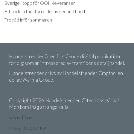
Sverige i topp för OOH-leveranser
E-handeln tar större del av second hand
Tre råd inför sommaren
Handelstrender är en fristående digital publikation
för dig som är intresserad av framtidens detaljhandel.
Handelstrender drivs av Handelstrender Cmptnc, en
del av Warma Group.
Copyright 2026 Handelstrender. Citera oss gärna!
Men kom ihåg att ange källa.
Köpvillkor
Integritetspolicy