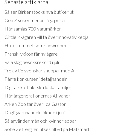
Senaste artiklarna
Så ser Birkenstocks nya butiker ut
Gen Z söker mer än låga priser
Här samlas 700 varumärken
Circle K-ägaren vill ta över innovativ kedja
Hotellrummet som showroom
Fransk lyxikon får ny ägare
Väla slog besöksrekord i juli
Tre av tio svenskar shoppar med AI
Färre konkurser i detaljhandeln
Digital skattjakt ska locka familjer
Här är generationernas AI-vanor
Arken Zoo tar över Ica Gaston
Dagligvaruhandeln ökade i juni
Så använder män och kvinnor appar
Sofie Zettergren utses till vd på Matsmart