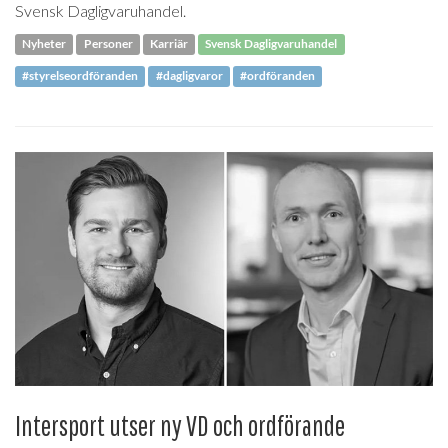
Svensk Dagligvaruhandel.
Nyheter
Personer
Karriär
Svensk Dagligvaruhandel
#styrelseordföranden
#dagligvaror
#ordföranden
Intersport utser ny VD och ordförande