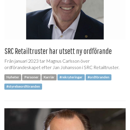
SRC Retailtruster har utsett ny ordförande
Från januari 2023 tar Magnus Carlsson över
ordförandeskapet efter Jan Johansson i SRC Retailtruster.
Nyheter
Personer
Karriär
#rekryteringar
#ordföranden
#styrelseordföranden