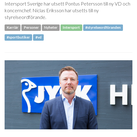
Intersport Sverige har utsett Pontus Petersson till ny VD och
koncernchef. Niclas Eriksson har utsetts till ny
styrelseordförande.
Karriär
Personer
Nyheter
Intersport
#styrelseordföranden
#sportbutiker
#vd