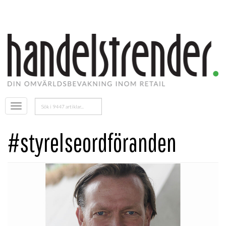
Sök
Öppna
efter:
menyn
#styrelseordföranden