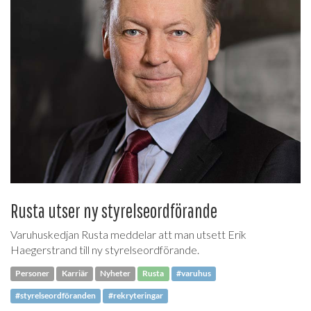
Rusta utser ny styrelseordförande
Varuhuskedjan Rusta meddelar att man utsett Erik
Haegerstrand till ny styrelseordförande.
Personer
Karriär
Nyheter
Rusta
#varuhus
#styrelseordföranden
#rekryteringar