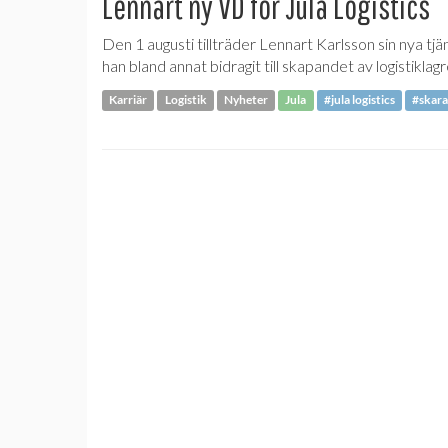
Lennart ny VD för Jula Logistics
Den 1 augusti tillträder Lennart Karlsson sin nya t
han bland annat bidragit till skapandet av logistiklagr
Karriär
Logistik
Nyheter
Jula
#jula logistics
#skar