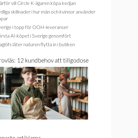
rför vill Circle K-ägaren köpa kedjan
dliga skillnader i hur män och kvinnor använder
ppar
verige i topp för OOH-leveranser
rsta AI-köpet i Sverige genomfört
glöfs låter naturen flytta in i butiken
rovläs: 12 kundbehov att tillgodose
enaste artiklarna