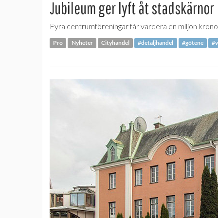
Jubileum ger lyft åt stadskärnor
Fyra centrumföreningar får vardera en miljon kronor
Pro
Nyheter
Cityhandel
#detaljhandel
#götene
#v