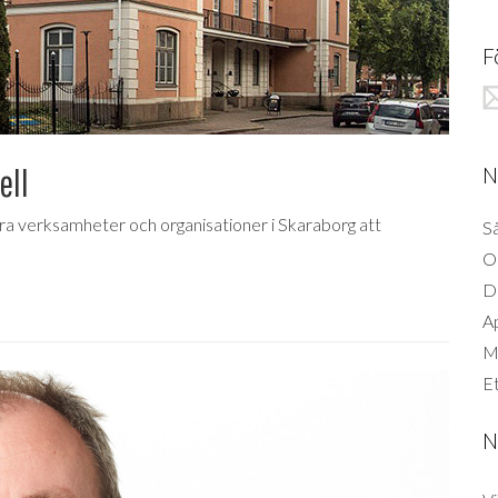
F
ell
N
dra verksamheter och organisationer i Skaraborg att
Så
O
D
A
Mi
Et
N