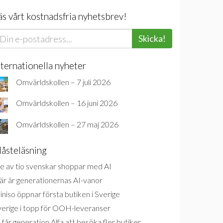
äs vårt kostnadsfria nyhetsbrev!
Skicka!
nternationella nyheter
Omvärldskollen – 7 juli 2026
Omvärldskollen – 16 juni 2026
Omvärldskollen – 27 maj 2026
åsteläsning
e av tio svenskar shoppar med AI
är är generationernas AI-vanor
niso öppnar första butiken i Sverige
verige i topp för OOH-leveranser
 får generation Alfa att besöka fler butiker