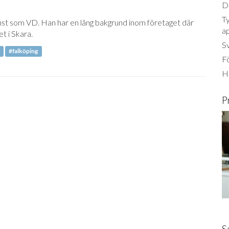
Dä
Ty
jänst som VD. Han har en lång bakgrund inom företaget där
a
et i Skara.
S
a
#falköping
Fö
Ha
P
S