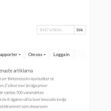
Sök
Sök
efter:
apporter
Om oss
Logga in
enaste artiklarna
 ser Birkenstocks nya butiker ut
n Z söker mer än låga priser
är samlas 700 varumärken
rcle K-ägaren vill ta över innovativ kedja
otellrummet som showroom