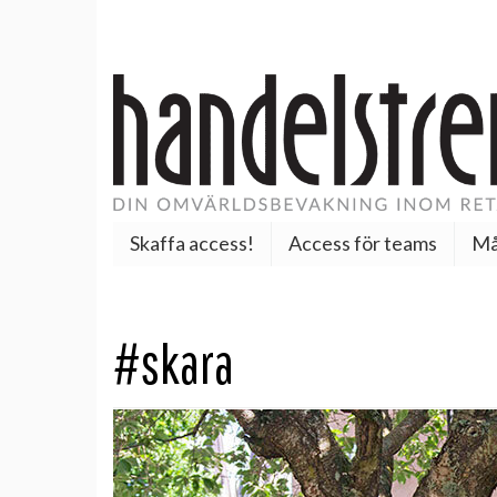
Skaffa access!
Access för teams
Må
#skara