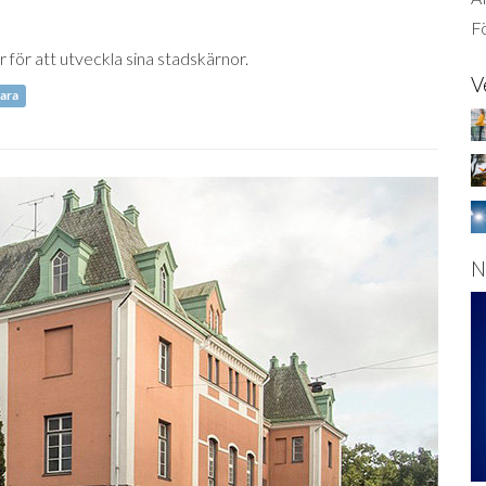
Fö
 för att utveckla sina stadskärnor.
V
ara
N