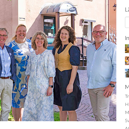
L
I
M
Tr
H
Mi
S
AI