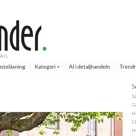
steläsning
Kategori
AI i detaljhandeln
Trendr
S
Så
Ge
H
Ci
H