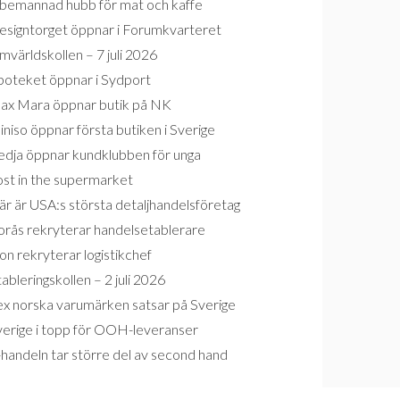
bemannad hubb för mat och kaffe
esigntorget öppnar i Forumkvarteret
världskollen – 7 juli 2026
poteket öppnar i Sydport
ax Mara öppnar butik på NK
niso öppnar första butiken i Sverige
edja öppnar kundklubben för unga
ost in the supermarket
r är USA:s största detaljhandelsföretag
orås rekryterar handelsetablerare
on rekryterar logistikchef
ableringskollen – 2 juli 2026
ex norska varumärken satsar på Sverige
verige i topp för OOH-leveranser
handeln tar större del av second hand