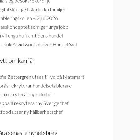
la slog besöksrekord i juli
gital skattjakt ska locka familjer
ableringskollen – 2 juli 2026
lasskonceptet som ger unga jobb
 vill unga ha framtidens handel
redrik Arvidsson tar över Handel Syd
ytt om karriär
fie Zettergren utses till vd på Matsmart
orås rekryterar handelsetablerare
on rekryterar logistikchef
appahl rekryterar ny Sverigechef
food utser ny hållbarhetschef
åra senaste nyhetsbrev