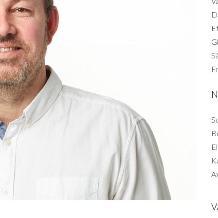
Vä
Di
Et
G
Så
F
N
So
B
El
K
Ax
V