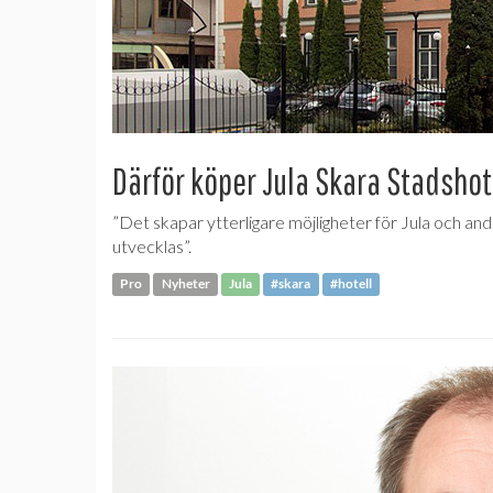
Därför köper Jula Skara Stadshot
”Det skapar ytterligare möjligheter för Jula och an
utvecklas”.
Pro
Nyheter
Jula
#skara
#hotell