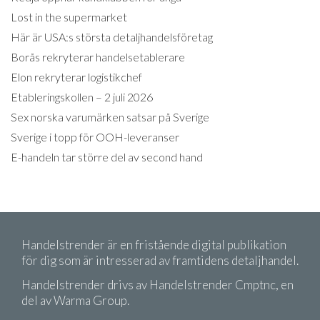
Lost in the supermarket
Här är USA:s största detaljhandelsföretag
Borås rekryterar handelsetablerare
Elon rekryterar logistikchef
Etableringskollen – 2 juli 2026
Sex norska varumärken satsar på Sverige
Sverige i topp för OOH-leveranser
E-handeln tar större del av second hand
Handelstrender är en fristående digital publikation
för dig som är intresserad av framtidens detaljhandel.
Handelstrender drivs av Handelstrender Cmptnc, en
del av Warma Group.