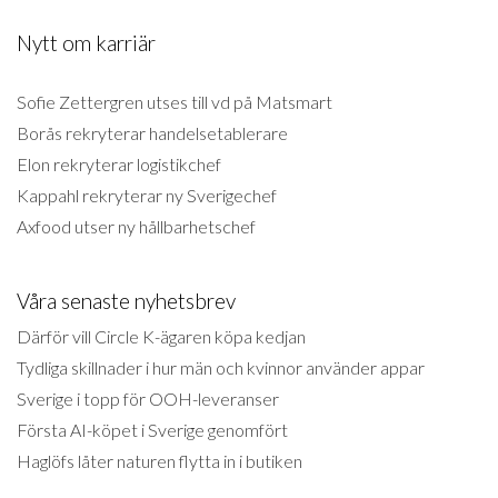
Nytt om karriär
Sofie Zettergren utses till vd på Matsmart
Borås rekryterar handelsetablerare
Elon rekryterar logistikchef
Kappahl rekryterar ny Sverigechef
Axfood utser ny hållbarhetschef
Våra senaste nyhetsbrev
Därför vill Circle K-ägaren köpa kedjan
Tydliga skillnader i hur män och kvinnor använder appar
Sverige i topp för OOH-leveranser
Första AI-köpet i Sverige genomfört
Haglöfs låter naturen flytta in i butiken