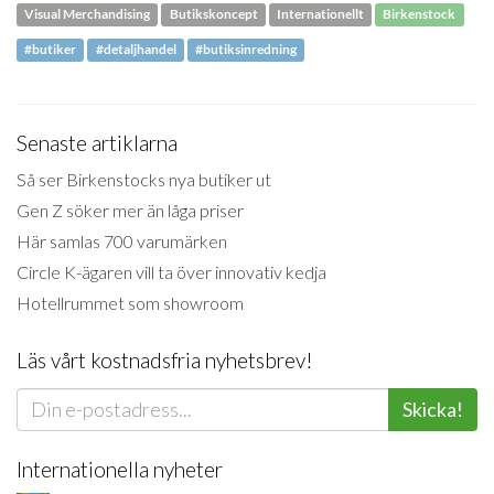
Visual Merchandising
Butikskoncept
Internationellt
Birkenstock
#butiker
#detaljhandel
#butiksinredning
Senaste artiklarna
Så ser Birkenstocks nya butiker ut
Gen Z söker mer än låga priser
Här samlas 700 varumärken
Circle K-ägaren vill ta över innovativ kedja
Hotellrummet som showroom
Läs vårt kostnadsfria nyhetsbrev!
Skicka!
Internationella nyheter