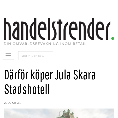
Sök
Öppna
efter:
menyn
Därför köper Jula Skara
Stadshotell
2020-08-31