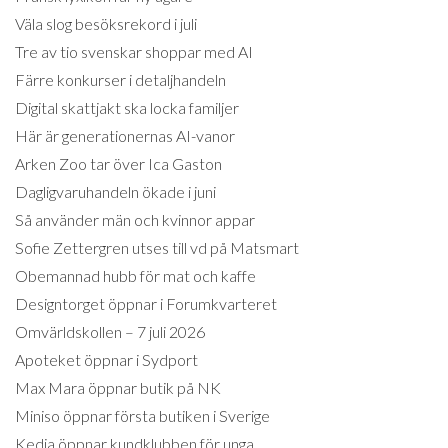
Väla slog besöksrekord i juli
Tre av tio svenskar shoppar med AI
Färre konkurser i detaljhandeln
Digital skattjakt ska locka familjer
Här är generationernas AI-vanor
Arken Zoo tar över Ica Gaston
Dagligvaruhandeln ökade i juni
Så använder män och kvinnor appar
Sofie Zettergren utses till vd på Matsmart
Obemannad hubb för mat och kaffe
Designtorget öppnar i Forumkvarteret
Omvärldskollen – 7 juli 2026
Apoteket öppnar i Sydport
Max Mara öppnar butik på NK
Miniso öppnar första butiken i Sverige
Kedja öppnar kundklubben för unga