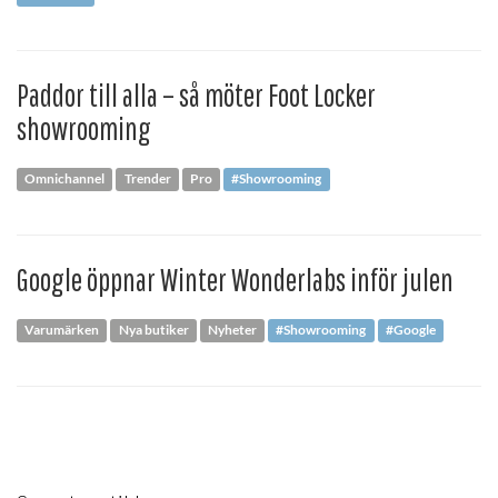
Paddor till alla – så möter Foot Locker
showrooming
Omnichannel
Trender
Pro
#Showrooming
Google öppnar Winter Wonderlabs inför julen
Varumärken
Nya butiker
Nyheter
#Showrooming
#Google