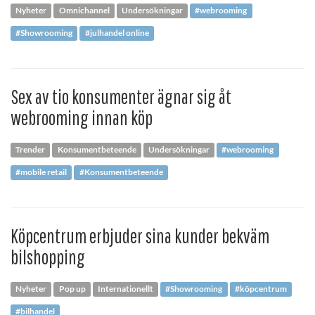
Nyheter
Omnichannel
Undersökningar
#webrooming
#Showrooming
#julhandel online
Sex av tio konsumenter ägnar sig åt
webrooming innan köp
Trender
Konsumentbeteende
Undersökningar
#webrooming
#mobile retail
#Konsumentbeteende
Köpcentrum erbjuder sina kunder bekväm
bilshopping
Nyheter
Pop up
Internationellt
#Showrooming
#köpcentrum
#bilhandel