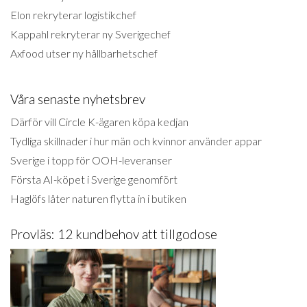
Elon rekryterar logistikchef
Kappahl rekryterar ny Sverigechef
Axfood utser ny hållbarhetschef
Våra senaste nyhetsbrev
Därför vill Circle K-ägaren köpa kedjan
Tydliga skillnader i hur män och kvinnor använder appar
Sverige i topp för OOH-leveranser
Första AI-köpet i Sverige genomfört
Haglöfs låter naturen flytta in i butiken
Provläs: 12 kundbehov att tillgodose