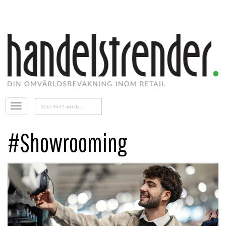
Sök
Öppna
efter:
menyn
#Showrooming