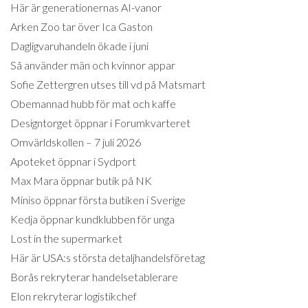
Här är generationernas AI-vanor
Arken Zoo tar över Ica Gaston
Dagligvaruhandeln ökade i juni
Så använder män och kvinnor appar
Sofie Zettergren utses till vd på Matsmart
Obemannad hubb för mat och kaffe
Designtorget öppnar i Forumkvarteret
Omvärldskollen – 7 juli 2026
Apoteket öppnar i Sydport
Max Mara öppnar butik på NK
Miniso öppnar första butiken i Sverige
Kedja öppnar kundklubben för unga
Lost in the supermarket
Här är USA:s största detaljhandelsföretag
Borås rekryterar handelsetablerare
Elon rekryterar logistikchef