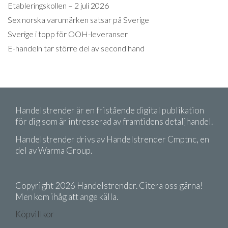
Etableringskollen – 2 juli 2026
Sex norska varumärken satsar på Sverige
Sverige i topp för OOH-leveranser
E-handeln tar större del av second hand
Handelstrender är en fristående digital publikation
för dig som är intresserad av framtidens detaljhandel.
Handelstrender drivs av Handelstrender Cmptnc, en
del av Warma Group.
Copyright 2026 Handelstrender. Citera oss gärna!
Men kom ihåg att ange källa.
Köpvillkor