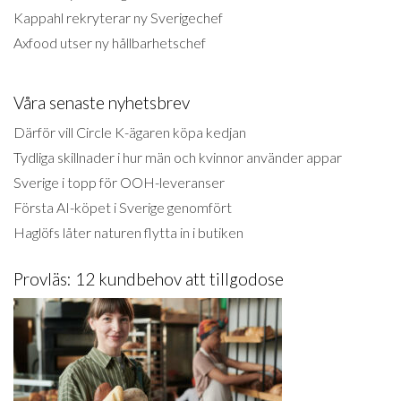
Kappahl rekryterar ny Sverigechef
Axfood utser ny hållbarhetschef
Våra senaste nyhetsbrev
Därför vill Circle K-ägaren köpa kedjan
Tydliga skillnader i hur män och kvinnor använder appar
Sverige i topp för OOH-leveranser
Första AI-köpet i Sverige genomfört
Haglöfs låter naturen flytta in i butiken
Provläs: 12 kundbehov att tillgodose