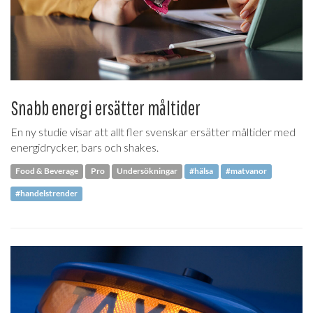
Snabb energi ersätter måltider
En ny studie visar att allt fler svenskar ersätter måltider med
energidrycker, bars och shakes.
Food & Beverage
Pro
Undersökningar
#hälsa
#matvanor
#handelstrender