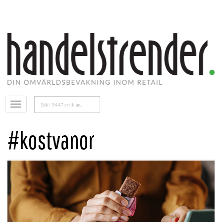
Sök
Öppna
efter:
menyn
#kostvanor