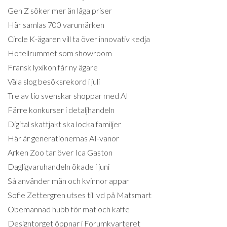
Gen Z söker mer än låga priser
Här samlas 700 varumärken
Circle K-ägaren vill ta över innovativ kedja
Hotellrummet som showroom
Fransk lyxikon får ny ägare
Väla slog besöksrekord i juli
Tre av tio svenskar shoppar med AI
Färre konkurser i detaljhandeln
Digital skattjakt ska locka familjer
Här är generationernas AI-vanor
Arken Zoo tar över Ica Gaston
Dagligvaruhandeln ökade i juni
Så använder män och kvinnor appar
Sofie Zettergren utses till vd på Matsmart
Obemannad hubb för mat och kaffe
Designtorget öppnar i Forumkvarteret