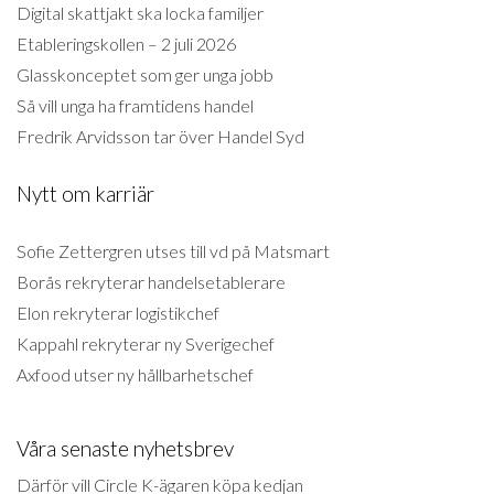
Digital skattjakt ska locka familjer
Etableringskollen – 2 juli 2026
Glasskonceptet som ger unga jobb
Så vill unga ha framtidens handel
Fredrik Arvidsson tar över Handel Syd
Nytt om karriär
Sofie Zettergren utses till vd på Matsmart
Borås rekryterar handelsetablerare
Elon rekryterar logistikchef
Kappahl rekryterar ny Sverigechef
Axfood utser ny hållbarhetschef
Våra senaste nyhetsbrev
Därför vill Circle K-ägaren köpa kedjan