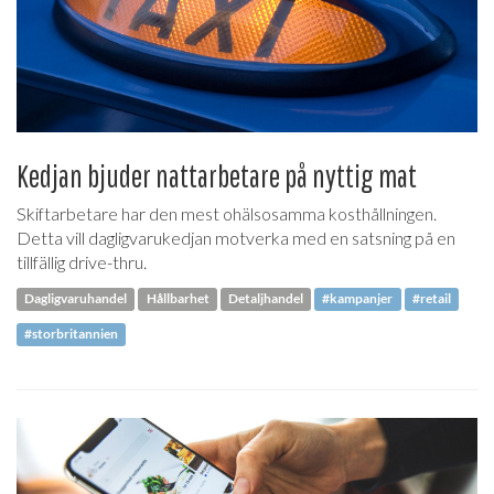
Kedjan bjuder nattarbetare på nyttig mat
Skiftarbetare har den mest ohälsosamma kosthållningen.
Detta vill dagligvarukedjan motverka med en satsning på en
tillfällig drive-thru.
Dagligvaruhandel
Hållbarhet
Detaljhandel
#kampanjer
#retail
#storbritannien