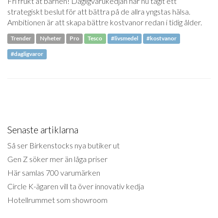
Fri frukt åt barnen! Dagligvarukedjan har nu tagit ett
strategiskt beslut för att bättra på de allra yngstas hälsa.
Ambitionen är att skapa bättre kostvanor redan i tidig ålder.
Trender
Nyheter
Pro
Tesco
#livsmedel
#kostvanor
#dagligvaror
Senaste artiklarna
Så ser Birkenstocks nya butiker ut
Gen Z söker mer än låga priser
Här samlas 700 varumärken
Circle K-ägaren vill ta över innovativ kedja
Hotellrummet som showroom