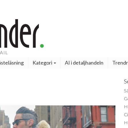
steläsning
Kategori
AI i detaljhandeln
Trendr
S
Så
Ge
H
Ci
H