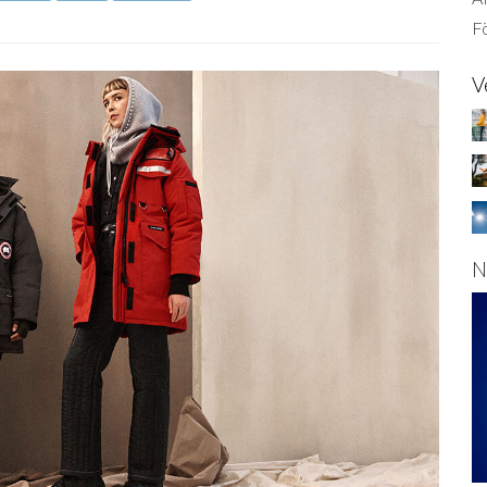
Fö
V
N