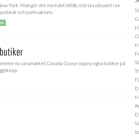
ew York. Man gör det med det hittills största utbudet i en
Så
 poliskår och parkvaktare.
Ge
se
H
Ci
H
butiker
Fr
Vä
kommer nu varumärket Canada Goose öppna egna butiker på
laggskepp.
Tr
Fä
Di
H
A
Da
S
So