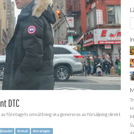
L
I
M
Tr
nt DTC
H
av företagets omsättning ska genereras av försäljning direkt
Mi
S
ljhandel
#retail
#strategier
AI