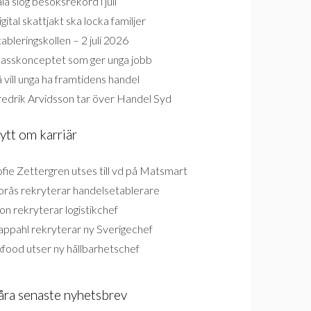
la slog besöksrekord i juli
gital skattjakt ska locka familjer
ableringskollen – 2 juli 2026
lasskonceptet som ger unga jobb
 vill unga ha framtidens handel
redrik Arvidsson tar över Handel Syd
ytt om karriär
fie Zettergren utses till vd på Matsmart
orås rekryterar handelsetablerare
on rekryterar logistikchef
appahl rekryterar ny Sverigechef
food utser ny hållbarhetschef
åra senaste nyhetsbrev