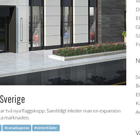
Vä
Di
Et
G
Så
F
N
So
B
El
 Sverige
K
två nya flaggskepp. Samtidigt inleder man en expansion
Ax
ska marknaden.
#canada goose
#vinterkläder
V