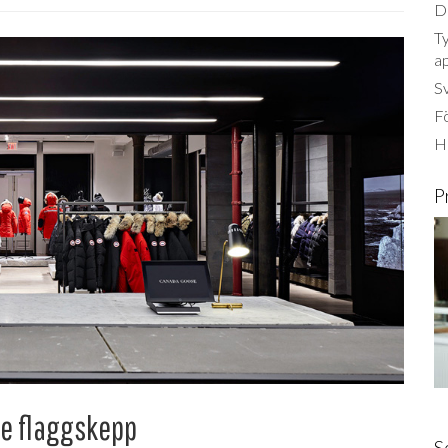
Dä
Ty
a
S
Fö
Ha
P
se flaggskepp
S