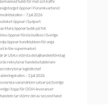
bemannad hubb för mat och kaffe
esigntorget öppnar i Forumkvarteret
världskollen – 7 juli 2026
poteket öppnar i Sydport
ax Mara öppnar butik på NK
niso öppnar första butiken i Sverige
edja öppnar kundklubben för unga
ost in the supermarket
r är USA:s största detaljhandelsföretag
orås rekryterar handelsetablerare
on rekryterar logistikchef
ableringskollen – 2 juli 2026
ex norska varumärken satsar på Sverige
verige i topp för OOH-leveranser
handeln tar större del av second hand