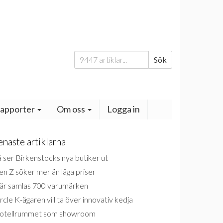
Sök
Sök
efter:
apporter
Om oss
Logga in
enaste artiklarna
 ser Birkenstocks nya butiker ut
n Z söker mer än låga priser
är samlas 700 varumärken
rcle K-ägaren vill ta över innovativ kedja
otellrummet som showroom