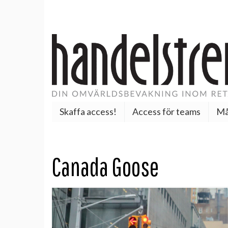
Skaffa access!
Access för teams
Må
Canada Goose