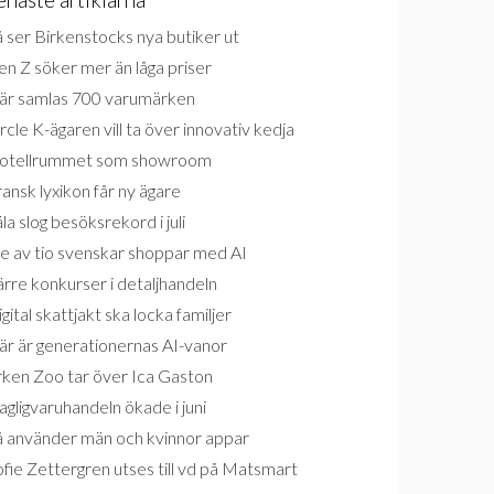
 ser Birkenstocks nya butiker ut
n Z söker mer än låga priser
är samlas 700 varumärken
rcle K-ägaren vill ta över innovativ kedja
otellrummet som showroom
ansk lyxikon får ny ägare
la slog besöksrekord i juli
e av tio svenskar shoppar med AI
rre konkurser i detaljhandeln
gital skattjakt ska locka familjer
är är generationernas AI-vanor
rken Zoo tar över Ica Gaston
gligvaruhandeln ökade i juni
å använder män och kvinnor appar
fie Zettergren utses till vd på Matsmart