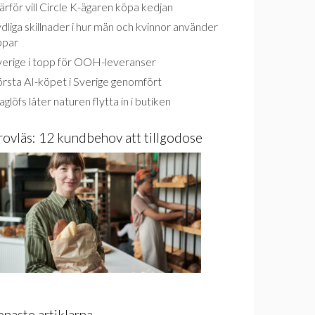
rför vill Circle K-ägaren köpa kedjan
dliga skillnader i hur män och kvinnor använder
ppar
verige i topp för OOH-leveranser
rsta AI-köpet i Sverige genomfört
glöfs låter naturen flytta in i butiken
rovläs: 12 kundbehov att tillgodose
enaste artiklarna