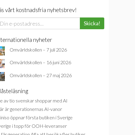
äs vårt kostnadsfria nyhetsbrev!
Skicka!
nternationella nyheter
Omvärldskollen – 7 juli 2026
Omvärldskollen – 16 juni 2026
Omvärldskollen – 27 maj 2026
åsteläsning
e av tio svenskar shoppar med AI
är är generationernas AI-vanor
niso öppnar första butiken i Sverige
verige i topp för OOH-leveranser
 får generation Alfa att besöka fler butiker