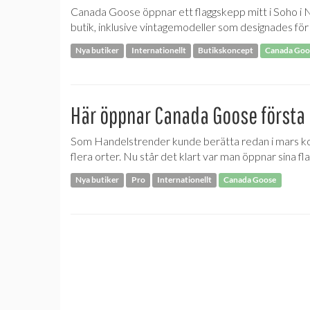
Canada Goose öppnar ett flaggskepp mitt i Soho i N
butik, inklusive vintagemodeller som designades för
Nya butiker
Internationellt
Butikskoncept
Canada Goo
Här öppnar Canada Goose första 
Som Handelstrender kunde berätta redan i mars 
flera orter. Nu står det klart var man öppnar sina f
Nya butiker
Pro
Internationellt
Canada Goose