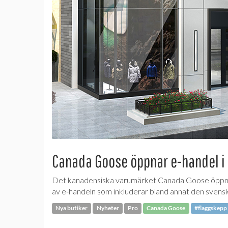
Canada Goose öppnar e-handel i
Det kanadensiska varumärket Canada Goose öppnar 
av e-handeln som inkluderar bland annat den sven
Nya butiker
Nyheter
Pro
Canada Goose
#flaggskepp