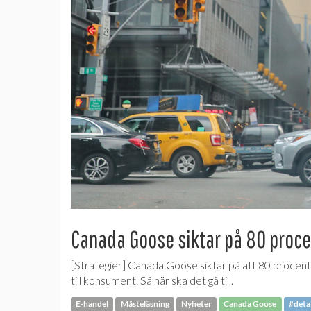
Canada Goose siktar på 80 proce
[Strategier] Canada Goose siktar på att 80 procent 
till konsument. Så här ska det gå till.
E-handel
Måsteläsning
Nyheter
Canada Goose
#deta