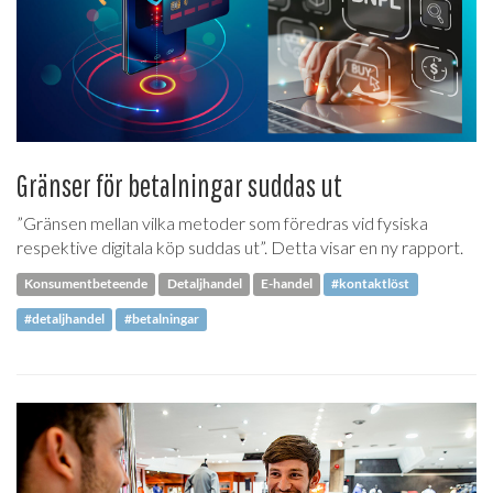
Gränser för betalningar suddas ut
”Gränsen mellan vilka metoder som föredras vid fysiska
respektive digitala köp suddas ut”. Detta visar en ny rapport.
Konsumentbeteende
Detaljhandel
E-handel
#kontaktlöst
#detaljhandel
#betalningar