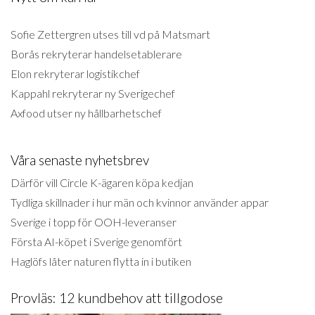
Sofie Zettergren utses till vd på Matsmart
Borås rekryterar handelsetablerare
Elon rekryterar logistikchef
Kappahl rekryterar ny Sverigechef
Axfood utser ny hållbarhetschef
Våra senaste nyhetsbrev
Därför vill Circle K-ägaren köpa kedjan
Tydliga skillnader i hur män och kvinnor använder appar
Sverige i topp för OOH-leveranser
Första AI-köpet i Sverige genomfört
Haglöfs låter naturen flytta in i butiken
Provläs: 12 kundbehov att tillgodose