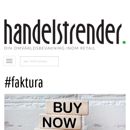
Sök
Öppna
efter:
menyn
#faktura