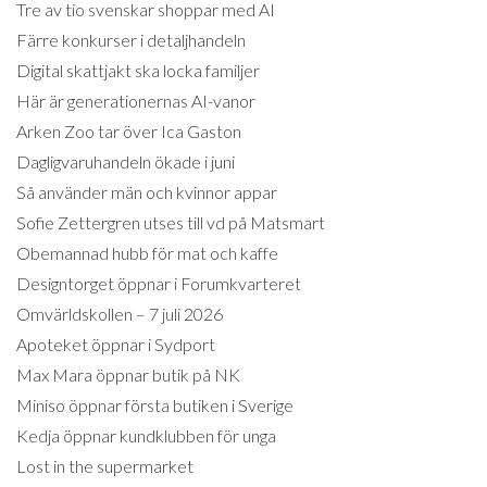
Tre av tio svenskar shoppar med AI
Färre konkurser i detaljhandeln
Digital skattjakt ska locka familjer
Här är generationernas AI-vanor
Arken Zoo tar över Ica Gaston
Dagligvaruhandeln ökade i juni
Så använder män och kvinnor appar
Sofie Zettergren utses till vd på Matsmart
Obemannad hubb för mat och kaffe
Designtorget öppnar i Forumkvarteret
Omvärldskollen – 7 juli 2026
Apoteket öppnar i Sydport
Max Mara öppnar butik på NK
Miniso öppnar första butiken i Sverige
Kedja öppnar kundklubben för unga
Lost in the supermarket