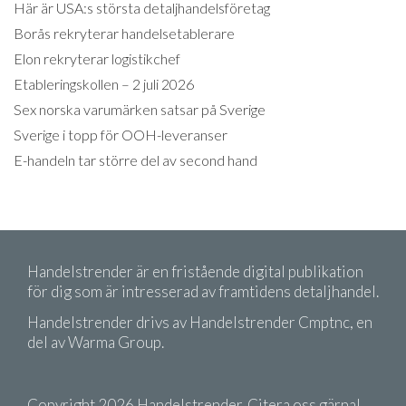
Här är USA:s största detaljhandelsföretag
Borås rekryterar handelsetablerare
Elon rekryterar logistikchef
Etableringskollen – 2 juli 2026
Sex norska varumärken satsar på Sverige
Sverige i topp för OOH-leveranser
E-handeln tar större del av second hand
Handelstrender är en fristående digital publikation
för dig som är intresserad av framtidens detaljhandel.
Handelstrender drivs av Handelstrender Cmptnc, en
del av Warma Group.
Copyright 2026 Handelstrender. Citera oss gärna!