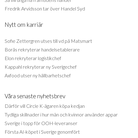
Fredrik Arvidsson tar över Handel Syd
Nytt om karriär
Sofie Zettergren utses till vd på Matsmart
Borås rekryterar handelsetablerare
Elon rekryterar logistikchef
Kappahl rekryterar ny Sverigechef
Axfood utser ny hållbarhetschef
Våra senaste nyhetsbrev
Därför vill Circle K-ägaren köpa kedjan
Tydliga skillnader i hur män och kvinnor använder appar
Sverige i topp för OOH-leveranser
Första AI-köpet i Sverige genomfört