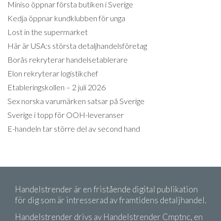
Miniso öppnar första butiken i Sverige
Kedja öppnar kundklubben för unga
Lost in the supermarket
Här är USA:s största detaljhandelsföretag
Borås rekryterar handelsetablerare
Elon rekryterar logistikchef
Etableringskollen – 2 juli 2026
Sex norska varumärken satsar på Sverige
Sverige i topp för OOH-leveranser
E-handeln tar större del av second hand
Handelstrender är en fristående digital publikation
för dig som är intresserad av framtidens detaljhandel.
Handelstrender drivs av Handelstrender Cmptnc, en