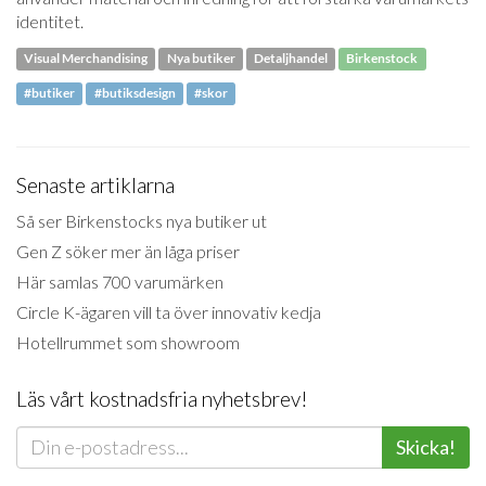
identitet.
Visual Merchandising
Nya butiker
Detaljhandel
Birkenstock
#butiker
#butiksdesign
#skor
Senaste artiklarna
Så ser Birkenstocks nya butiker ut
Gen Z söker mer än låga priser
Här samlas 700 varumärken
Circle K-ägaren vill ta över innovativ kedja
Hotellrummet som showroom
Läs vårt kostnadsfria nyhetsbrev!
Skicka!