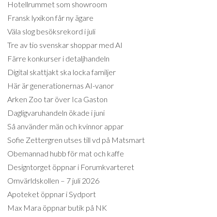
Hotellrummet som showroom
Fransk lyxikon får ny ägare
Väla slog besöksrekord i juli
Tre av tio svenskar shoppar med AI
Färre konkurser i detaljhandeln
Digital skattjakt ska locka familjer
Här är generationernas AI-vanor
Arken Zoo tar över Ica Gaston
Dagligvaruhandeln ökade i juni
Så använder män och kvinnor appar
Sofie Zettergren utses till vd på Matsmart
Obemannad hubb för mat och kaffe
Designtorget öppnar i Forumkvarteret
Omvärldskollen – 7 juli 2026
Apoteket öppnar i Sydport
Max Mara öppnar butik på NK