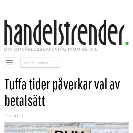
Sök
Öppna
efter:
menyn
Tuffa tider påverkar val av
betalsätt
2024-01-25