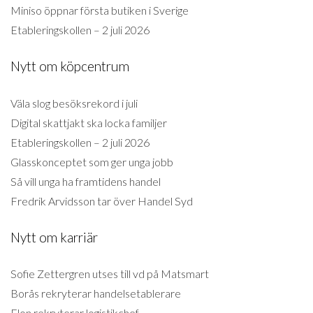
Miniso öppnar första butiken i Sverige
Etableringskollen – 2 juli 2026
Nytt om köpcentrum
Väla slog besöksrekord i juli
Digital skattjakt ska locka familjer
Etableringskollen – 2 juli 2026
Glasskonceptet som ger unga jobb
Så vill unga ha framtidens handel
Fredrik Arvidsson tar över Handel Syd
Nytt om karriär
Sofie Zettergren utses till vd på Matsmart
Borås rekryterar handelsetablerare
Elon rekryterar logistikchef