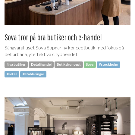
Sova tror på bra butiker och e-handel
Sängvaruhuset Sova öppnar ny konceptbutik med fokus på
det urbana, yteffektiva cityboendet.
Nya butiker
Detaljhandel
Butikskoncept
Sova
#stockholm
#retail
#etableringar