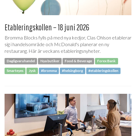
Etableringskollen – 18 juni 2026
Bromma Blocks fylls på med nya kedjor, Clas Ohlson etablerar
sig i handelsområde och McDonald's planerar en ny
restaurang. Här är veckans etableringsnyheter.
Dagligvaruhandel
Nya butiker
Food & Beverage
Forex Bank
Smarteyes
Jysk
#bromma
#helsingborg
#etableringskollen