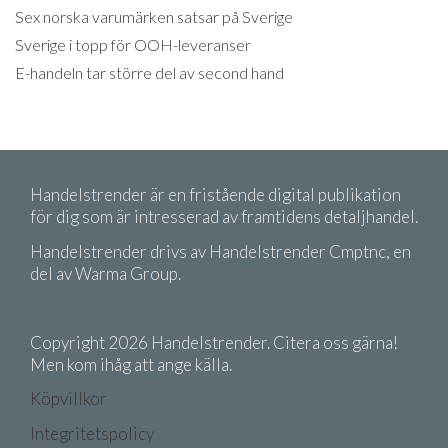
Sex norska varumärken satsar på Sverige
Sverige i topp för OOH-leveranser
E-handeln tar större del av second hand
Handelstrender är en fristående digital publikation
för dig som är intresserad av framtidens detaljhandel.
Handelstrender drivs av Handelstrender Cmptnc, en
del av Warma Group.
Copyright 2026 Handelstrender. Citera oss gärna!
Men kom ihåg att ange källa.
Köpvillkor
Integritetspolicy