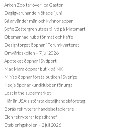
Arken Zoo tar över Ica Gaston
Dagligvaruhandeln ökade i juni
Så använder män och kvinnor appar
Sofie Zettergren utses till vd på Matsmart
Obemannad hubb för mat och kaffe
Designtorget öppnar i Forumkvarteret
Omvärldskollen – 7 juli 2026
Apoteket öppnar i Sydport
Max Mara öppnar butik på NK
Miniso öppnar första butiken i Sverige
Kedja öppnar kundklubben för unga
Lost in the supermarket
Här är USA:s största detaljhandelsföretag
Borås rekryterar handelsetablerare
Elon rekryterar logistikchef
Etableringskollen – 2 juli 2026