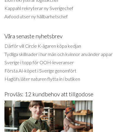
Kappahl rekryterar ny Sverigechef
Axfood utser ny hållbarhetschef
Våra senaste nyhetsbrev
Därför vill Circle K-ägaren köpa kedjan
Tydliga skillnader i hur män och kvinnor använder appar
Sverige i topp för OOH-leveranser
Första AI-köpet i Sverige genomfört
Haglöfs låter naturen flytta in i butiken
Provläs: 12 kundbehov att tillgodose