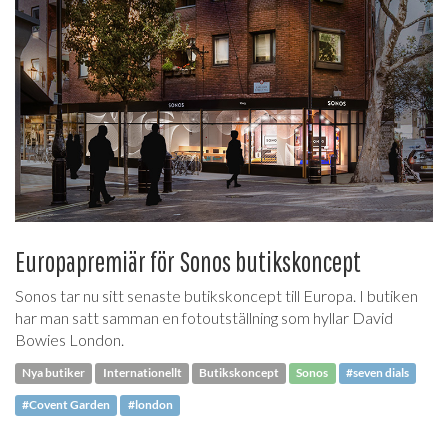
Europapremiär för Sonos butikskoncept
Sonos tar nu sitt senaste butikskoncept till Europa. I butiken
har man satt samman en fotoutställning som hyllar David
Bowies London.
Nya butiker
Internationellt
Butikskoncept
Sonos
#seven dials
#Covent Garden
#london