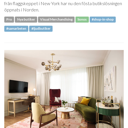
från flaggskeppet i New York har nu den fösta butikslösningen
öppnats i Norden.
Pro
Nya butiker
Visual Merchandising
Sonos
#shop-in-shop
#samarbeten
#ljudbutiker