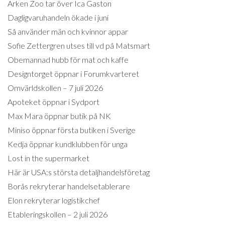
Arken Zoo tar över Ica Gaston
Dagligvaruhandeln ökade i juni
Så använder män och kvinnor appar
Sofie Zettergren utses till vd på Matsmart
Obemannad hubb för mat och kaffe
Designtorget öppnar i Forumkvarteret
Omvärldskollen – 7 juli 2026
Apoteket öppnar i Sydport
Max Mara öppnar butik på NK
Miniso öppnar första butiken i Sverige
Kedja öppnar kundklubben för unga
Lost in the supermarket
Här är USA:s största detaljhandelsföretag
Borås rekryterar handelsetablerare
Elon rekryterar logistikchef
Etableringskollen – 2 juli 2026