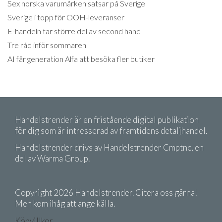
Sex norska varumärken satsar på Sverige
Sverige i topp för OOH-leveranser
E-handeln tar större del av second hand
Tre råd inför sommaren
AI får generation Alfa att besöka fler butiker
Handelstrender är en fristående digital publikation
för dig som är intresserad av framtidens detaljhandel.
Handelstrender drivs av Handelstrender Cmptnc, en
del av Warma Group.
Copyright 2026 Handelstrender. Citera oss gärna!
Men kom ihåg att ange källa.
Köpvillkor