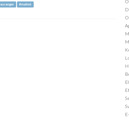
O
tauranger
#malmö
D
Om
A
M
Mi
K
L
Hä
B
El
Et
S
S
E-