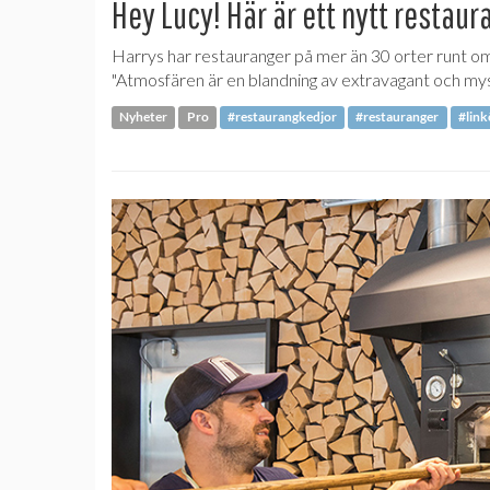
Hey Lucy! Här är ett nytt restau
Harrys har restauranger på mer än 30 orter runt om 
"Atmosfären är en blandning av extravagant och mysi
Nyheter
Pro
#restaurangkedjor
#restauranger
#link