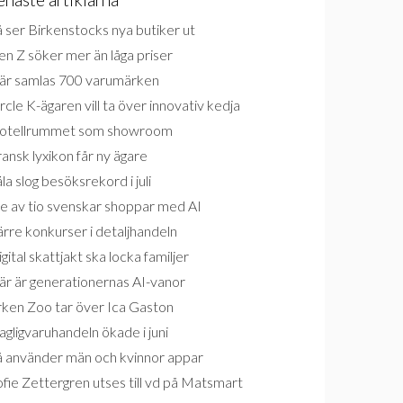
 ser Birkenstocks nya butiker ut
n Z söker mer än låga priser
är samlas 700 varumärken
rcle K-ägaren vill ta över innovativ kedja
otellrummet som showroom
ansk lyxikon får ny ägare
la slog besöksrekord i juli
e av tio svenskar shoppar med AI
rre konkurser i detaljhandeln
gital skattjakt ska locka familjer
är är generationernas AI-vanor
rken Zoo tar över Ica Gaston
gligvaruhandeln ökade i juni
å använder män och kvinnor appar
fie Zettergren utses till vd på Matsmart