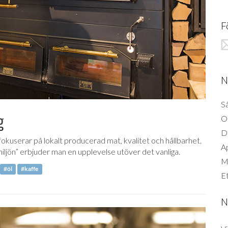
F
N
Så
g
O
D
kuserar på lokalt producerad mat, kvalitet och hållbarhet.
A
iljön” erbjuder man en upplevelse utöver det vanliga.
Mi
#öl
#kaffe
Et
N