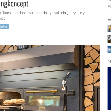
rangkoncept
Fö
i landet, nu lanserar man sin nya satsning Hey Lucy.
g".
V
öping
N