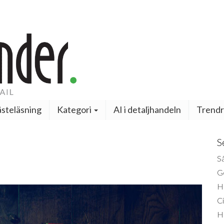
steläsning
Kategori
AI i detaljhandeln
Trendr
S
Så
Ge
H
Ci
H