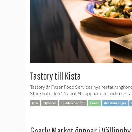
Tastory till Kista
Tastory är Fazer Food Services nya restaurangkonc
Stockholm den 21 april. Nu öppnar den andra restau
Pro
Nyheter
Butikskoncept
Fazer
#restauranger
Gnarly Market öppnar i Vällingby