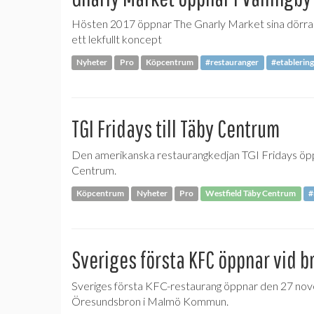
Hösten 2017 öppnar The Gnarly Market sina dörrar i V
ett lekfullt koncept
Nyheter
Pro
Köpcentrum
#restauranger
#etablering
TGI Fridays till Täby Centrum
Den amerikanska restaurangkedjan TGI Fridays öppn
Centrum.
Köpcentrum
Nyheter
Pro
Westfield Täby Centrum
#
Sveriges första KFC öppnar vid b
Sveriges första KFC-restaurang öppnar den 27 nove
Öresundsbron i Malmö Kommun.