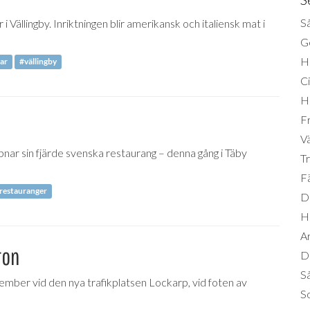
Så
ällingby. Inriktningen blir amerikansk och italiensk mat i
Ge
H
ar
#vällingby
Ci
H
Fr
Vä
ar sin fjärde svenska restaurang – denna gång i Täby
Tr
Fä
restauranger
Di
H
A
ron
Da
S
mber vid den nya trafikplatsen Lockarp, vid foten av
So