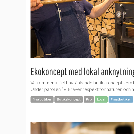
Ekokoncept med lokal anknytnin
Välkommen in i ett nytänkande butikskoncept som fo
Under parollen ”Vi kräver respekt för naturen och m
Nya butiker
Butikskoncept
Pro
Local
#matbutiker