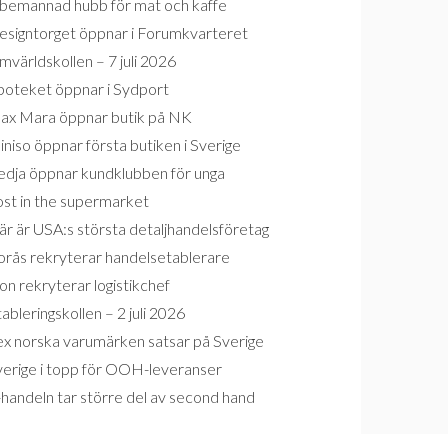
bemannad hubb för mat och kaffe
esigntorget öppnar i Forumkvarteret
världskollen – 7 juli 2026
poteket öppnar i Sydport
ax Mara öppnar butik på NK
niso öppnar första butiken i Sverige
edja öppnar kundklubben för unga
ost in the supermarket
r är USA:s största detaljhandelsföretag
orås rekryterar handelsetablerare
on rekryterar logistikchef
ableringskollen – 2 juli 2026
ex norska varumärken satsar på Sverige
verige i topp för OOH-leveranser
handeln tar större del av second hand