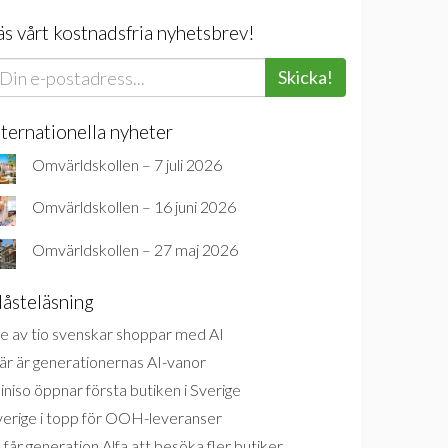
äs vårt kostnadsfria nyhetsbrev!
Skicka!
nternationella nyheter
Omvärldskollen – 7 juli 2026
Omvärldskollen – 16 juni 2026
Omvärldskollen – 27 maj 2026
åsteläsning
e av tio svenskar shoppar med AI
är är generationernas AI-vanor
niso öppnar första butiken i Sverige
verige i topp för OOH-leveranser
 får generation Alfa att besöka fler butiker