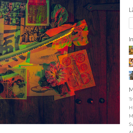
L
I
M
Tr
H
Mi
S
AI