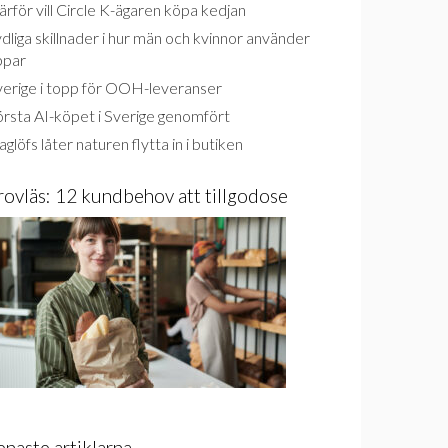
rför vill Circle K-ägaren köpa kedjan
dliga skillnader i hur män och kvinnor använder
ppar
verige i topp för OOH-leveranser
rsta AI-köpet i Sverige genomfört
glöfs låter naturen flytta in i butiken
rovläs: 12 kundbehov att tillgodose
enaste artiklarna