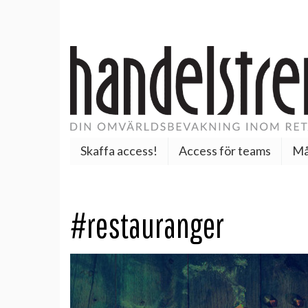
Skaffa access!
Access för teams
Må
#restauranger