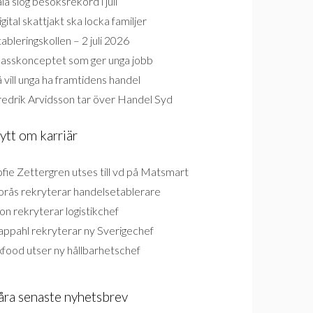
la slog besöksrekord i juli
gital skattjakt ska locka familjer
ableringskollen – 2 juli 2026
lasskonceptet som ger unga jobb
 vill unga ha framtidens handel
redrik Arvidsson tar över Handel Syd
ytt om karriär
fie Zettergren utses till vd på Matsmart
orås rekryterar handelsetablerare
on rekryterar logistikchef
appahl rekryterar ny Sverigechef
food utser ny hållbarhetschef
åra senaste nyhetsbrev