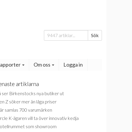
Sök
Sök
efter:
apporter
Om oss
Logga in
enaste artiklarna
 ser Birkenstocks nya butiker ut
n Z söker mer än låga priser
är samlas 700 varumärken
rcle K-ägaren vill ta över innovativ kedja
otellrummet som showroom