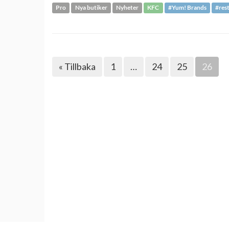
Pro
Nya butiker
Nyheter
KFC
#Yum! Brands
#res
« Tillbaka
1
…
24
25
26