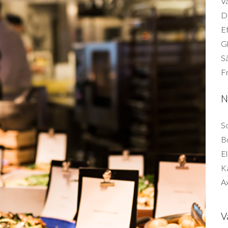
Vä
Di
Et
G
Så
F
N
So
B
El
K
Ax
V