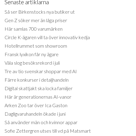
Senaste artiklarna
Så ser Birkenstocks nya butiker ut
Gen Z söker mer än låga priser
Här samlas 700 varumärken
Circle K-ägaren vill ta över innovativ kedja
Hotellrummet som showroom
Fransk lyxikon får ny ägare
Väla slog besöksrekord i juli
Tre av tio svenskar shoppar med AI
Färre konkurser i detaljhandeln
Digital skattjakt ska locka familjer
Här är generationernas AI-vanor
Arken Zoo tar över Ica Gaston
Dagligvaruhandeln ökade i juni
Så använder män och kvinnor appar
Sofie Zettergren utses till vd på Matsmart