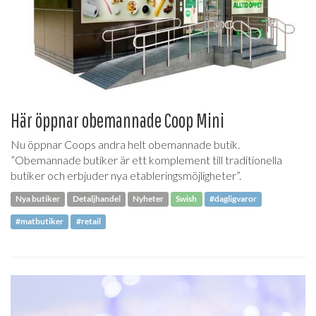
Här öppnar obemannade Coop Mini
Nu öppnar Coops andra helt obemannade butik.
”Obemannade butiker är ett komplement till traditionella
butiker och erbjuder nya etableringsmöjligheter”.
Nya butiker
Detaljhandel
Nyheter
Swish
#dagligvaror
#matbutiker
#retail