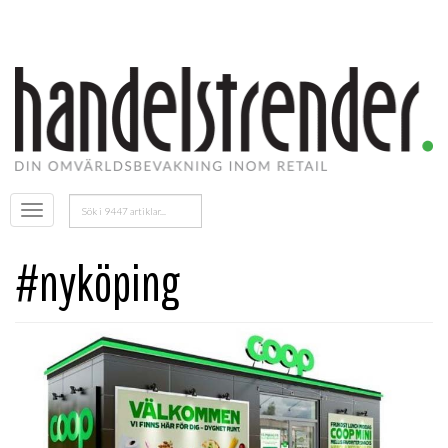
Sök
Öppna
efter:
menyn
#nyköping