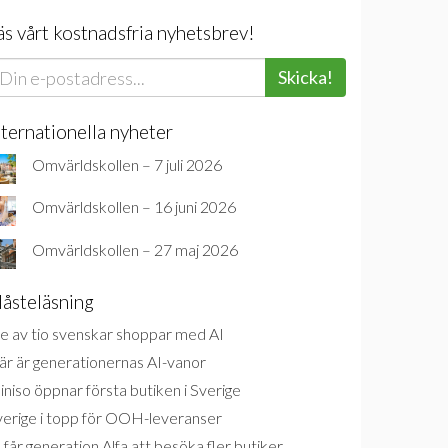
äs vårt kostnadsfria nyhetsbrev!
Skicka!
nternationella nyheter
Omvärldskollen – 7 juli 2026
Omvärldskollen – 16 juni 2026
Omvärldskollen – 27 maj 2026
åsteläsning
e av tio svenskar shoppar med AI
är är generationernas AI-vanor
niso öppnar första butiken i Sverige
verige i topp för OOH-leveranser
 får generation Alfa att besöka fler butiker