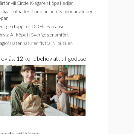
rför vill Circle K-ägaren köpa kedjan
dliga skillnader i hur män och kvinnor använder
ppar
verige i topp för OOH-leveranser
rsta AI-köpet i Sverige genomfört
glöfs låter naturen flytta in i butiken
rovläs: 12 kundbehov att tillgodose
enaste artiklarna