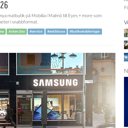
026
Fö
 nya matbutik på Mobilia i Malmö till Eyes + more som
heter i snabbformat.
V
ama
Arken Zoo
#service
#eskilstuna
#butiksetableringar
N