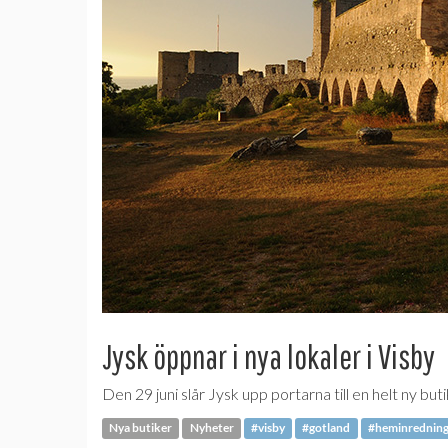
Jysk öppnar i nya lokaler i Visby
Den 29 juni slår Jysk upp portarna till en helt ny bu
Nya butiker
Nyheter
#visby
#gotland
#heminrednin