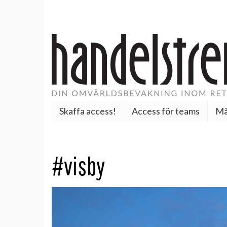
Skaffa access!
Access för teams
Må
#visby