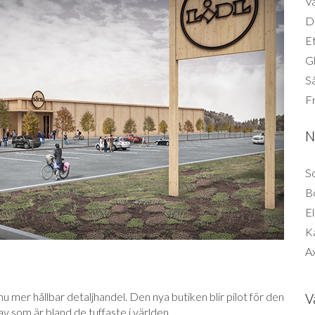
Vä
Di
Et
G
Så
F
N
So
B
El
K
Ax
u mer hållbar detaljhandel. Den nya butiken blir pilot för den
V
v som är bland de tuffaste i världen.