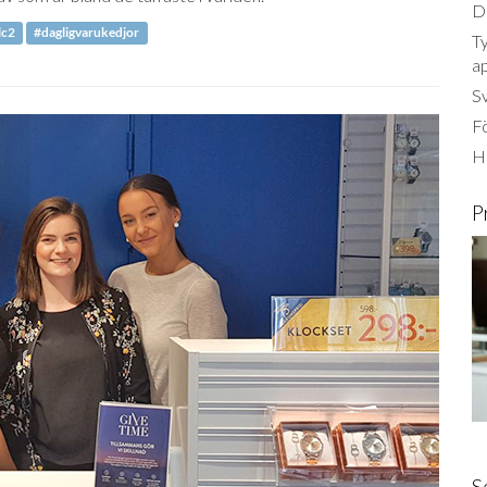
Dä
lc2
#dagligvarukedjor
Ty
a
S
Fö
Ha
P
S