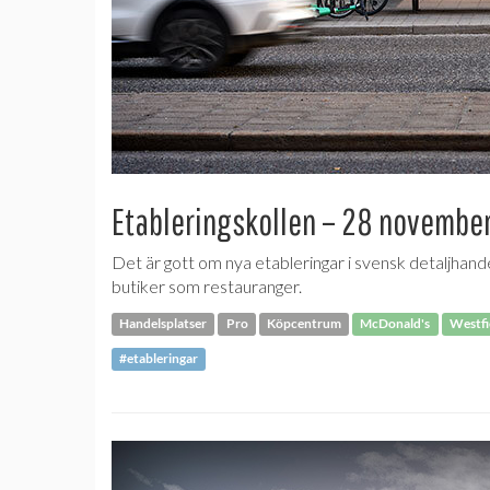
Etableringskollen – 28 novembe
Det är gott om nya etableringar i svensk detaljhan
butiker som restauranger.
Handelsplatser
Pro
Köpcentrum
McDonald's
Westfi
#etableringar