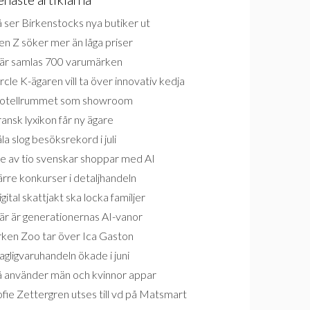
 ser Birkenstocks nya butiker ut
n Z söker mer än låga priser
är samlas 700 varumärken
rcle K-ägaren vill ta över innovativ kedja
otellrummet som showroom
ansk lyxikon får ny ägare
la slog besöksrekord i juli
e av tio svenskar shoppar med AI
rre konkurser i detaljhandeln
gital skattjakt ska locka familjer
är är generationernas AI-vanor
rken Zoo tar över Ica Gaston
gligvaruhandeln ökade i juni
å använder män och kvinnor appar
fie Zettergren utses till vd på Matsmart