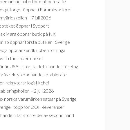
bemannad hubb för mat och kaffe
esigntorget öppnar i Forumkvarteret
världskollen – 7 juli 2026
poteket öppnar i Sydport
ax Mara öppnar butik på NK
niso öppnar första butiken i Sverige
edja öppnar kundklubben för unga
ost in the supermarket
r är USA:s största detaljhandelsföretag
orås rekryterar handelsetablerare
on rekryterar logistikchef
ableringskollen – 2 juli 2026
ex norska varumärken satsar på Sverige
verige i topp för OOH-leveranser
handeln tar större del av second hand