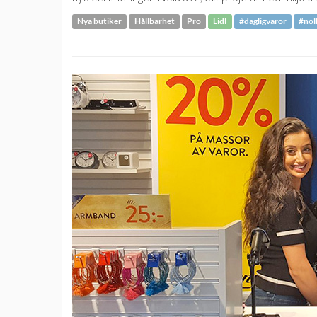
Nya butiker
Hållbarhet
Pro
Lidl
#dagligvaror
#nol