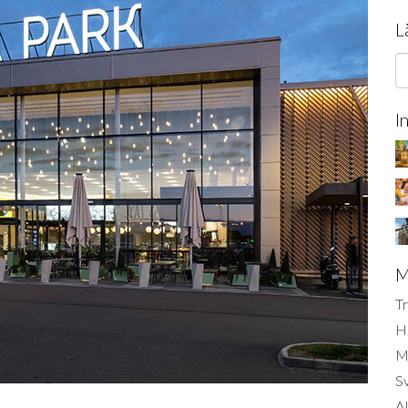
L
I
M
Tr
H
Mi
S
AI