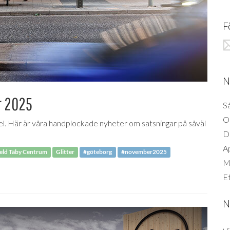
F
N
r 2025
Så
O
del. Här är våra handplockade nyheter om satsningar på såväl
D
A
eld Täby Centrum
Glitter
#göteborg
#november2025
Mi
Et
N