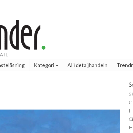
steläsning
Kategori
AI i detaljhandeln
Trendr
S
Så
Ge
H
Ci
H