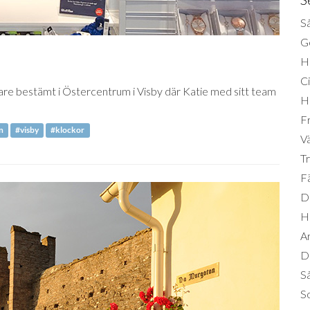
Så
Ge
H
Ci
e bestämt i Östercentrum i Visby där Katie med sitt team
H
Fr
n
#visby
#klockor
Vä
Tr
Fä
Di
H
A
Da
S
So