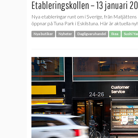
Etableringskollen – 13 januari 2
Nya etableringar runt om i Sverige, från Matjättens
öppnar på Tuna Park i Eskilstuna. Här är aktuella ny
Nya butiker
Nyheter
Dagligvaruhandel
Ikea
Sushi Y