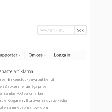
Sök
Sök
efter:
apporter
Om oss
Logga in
enaste artiklarna
 ser Birkenstocks nya butiker ut
n Z söker mer än låga priser
är samlas 700 varumärken
rcle K-ägaren vill ta över innovativ kedja
otellrummet som showroom