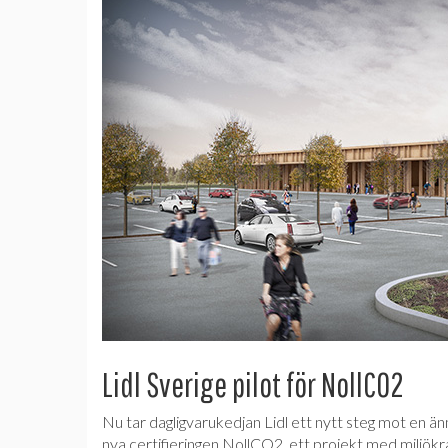
Lidl Sverige pilot för NollCO2
Nu tar dagligvarukedjan Lidl ett nytt steg mot en änn
nya certifieringen NollCO2, ett projekt med miljökra