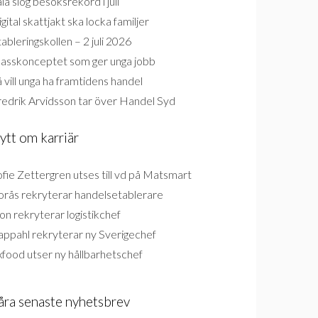
la slog besöksrekord i juli
gital skattjakt ska locka familjer
ableringskollen – 2 juli 2026
lasskonceptet som ger unga jobb
 vill unga ha framtidens handel
redrik Arvidsson tar över Handel Syd
ytt om karriär
fie Zettergren utses till vd på Matsmart
orås rekryterar handelsetablerare
on rekryterar logistikchef
appahl rekryterar ny Sverigechef
food utser ny hållbarhetschef
åra senaste nyhetsbrev