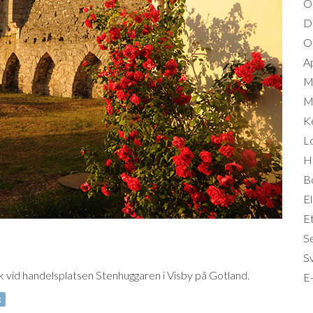
O
D
Om
A
M
Mi
K
L
Hä
B
El
Et
S
S
tik vid handelsplatsen Stenhuggaren i Visby på Gotland.
E-
g