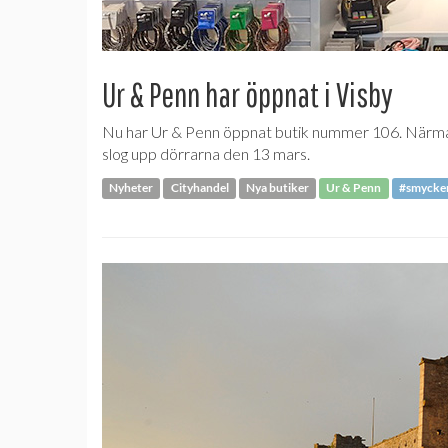
Ur & Penn har öppnat i Visby
Nu har Ur & Penn öppnat butik nummer 106. Närmar
slog upp dörrarna den 13 mars.
Nyheter
Cityhandel
Nya butiker
Ur & Penn
#smycke