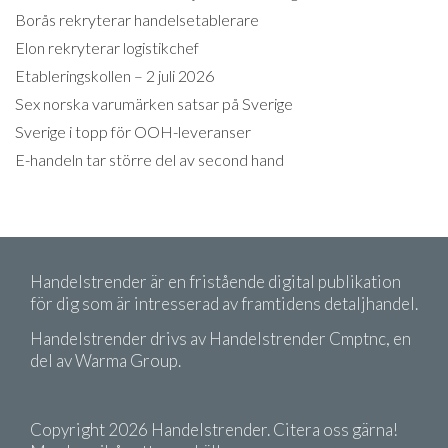
Borås rekryterar handelsetablerare
Elon rekryterar logistikchef
Etableringskollen – 2 juli 2026
Sex norska varumärken satsar på Sverige
Sverige i topp för OOH-leveranser
E-handeln tar större del av second hand
Handelstrender är en fristående digital publikation
för dig som är intresserad av framtidens detaljhandel.
Handelstrender drivs av Handelstrender Cmptnc, en
del av Warma Group.
Copyright 2026 Handelstrender. Citera oss gärna!