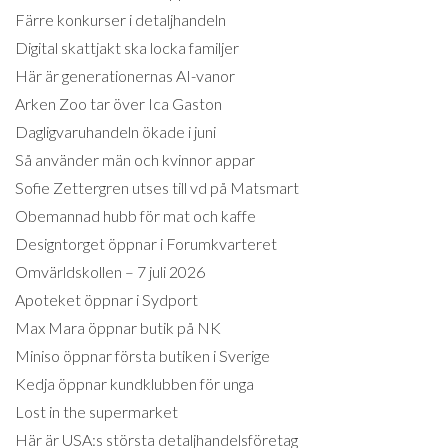
Färre konkurser i detaljhandeln
Digital skattjakt ska locka familjer
Här är generationernas AI-vanor
Arken Zoo tar över Ica Gaston
Dagligvaruhandeln ökade i juni
Så använder män och kvinnor appar
Sofie Zettergren utses till vd på Matsmart
Obemannad hubb för mat och kaffe
Designtorget öppnar i Forumkvarteret
Omvärldskollen – 7 juli 2026
Apoteket öppnar i Sydport
Max Mara öppnar butik på NK
Miniso öppnar första butiken i Sverige
Kedja öppnar kundklubben för unga
Lost in the supermarket
Här är USA:s största detaljhandelsföretag