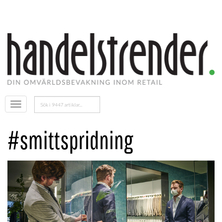
Sök
Öppna
efter:
menyn
#smittspridning