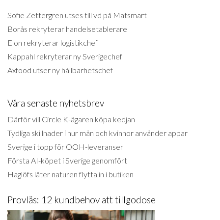
Sofie Zettergren utses till vd på Matsmart
Borås rekryterar handelsetablerare
Elon rekryterar logistikchef
Kappahl rekryterar ny Sverigechef
Axfood utser ny hållbarhetschef
Våra senaste nyhetsbrev
Därför vill Circle K-ägaren köpa kedjan
Tydliga skillnader i hur män och kvinnor använder appar
Sverige i topp för OOH-leveranser
Första AI-köpet i Sverige genomfört
Haglöfs låter naturen flytta in i butiken
Provläs: 12 kundbehov att tillgodose