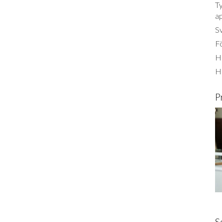
Ty
a
S
Fö
Ha
H
P
S