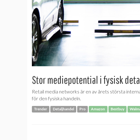
Stor mediepotential i fysisk det
Retail media networks är en av årets största interna
för den fysiska handeln.
Trender
Detaljhandel
Pro
Amazon
Bestbuy
Walm