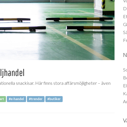
Vä
Di
Et
G
Så
F
N
aljhandel
So
B
tionella snackisar. Här finns stora affärsmöjligheter – även
El
K
art
#e-handel
#trender
#butiker
Ax
V