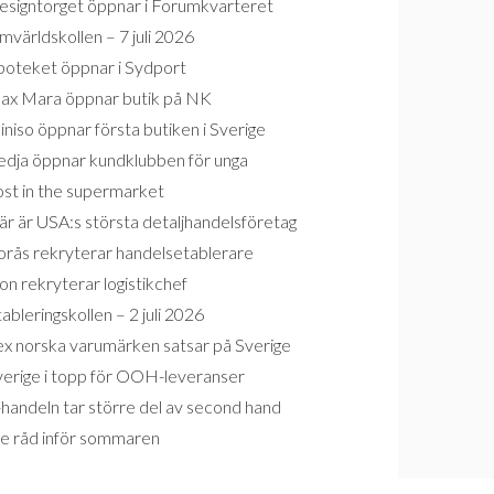
esigntorget öppnar i Forumkvarteret
världskollen – 7 juli 2026
poteket öppnar i Sydport
ax Mara öppnar butik på NK
niso öppnar första butiken i Sverige
edja öppnar kundklubben för unga
ost in the supermarket
r är USA:s största detaljhandelsföretag
orås rekryterar handelsetablerare
on rekryterar logistikchef
ableringskollen – 2 juli 2026
ex norska varumärken satsar på Sverige
verige i topp för OOH-leveranser
handeln tar större del av second hand
re råd inför sommaren