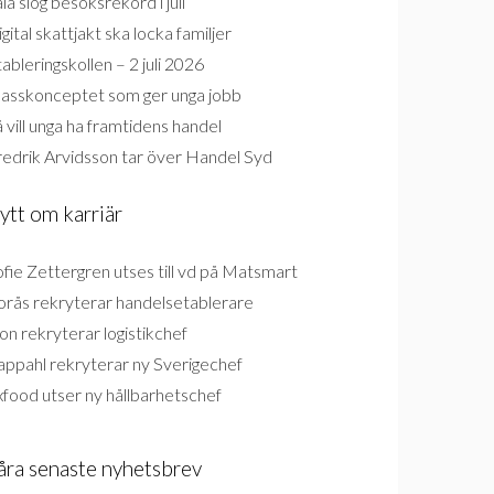
la slog besöksrekord i juli
gital skattjakt ska locka familjer
ableringskollen – 2 juli 2026
lasskonceptet som ger unga jobb
 vill unga ha framtidens handel
redrik Arvidsson tar över Handel Syd
ytt om karriär
fie Zettergren utses till vd på Matsmart
orås rekryterar handelsetablerare
on rekryterar logistikchef
appahl rekryterar ny Sverigechef
food utser ny hållbarhetschef
åra senaste nyhetsbrev