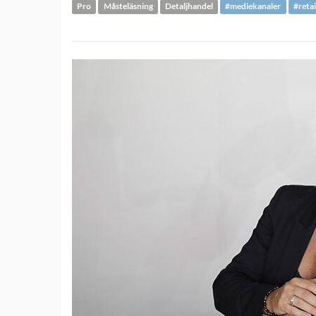
Pro
Måsteläsning
Detaljhandel
#mediekanaler
#retai