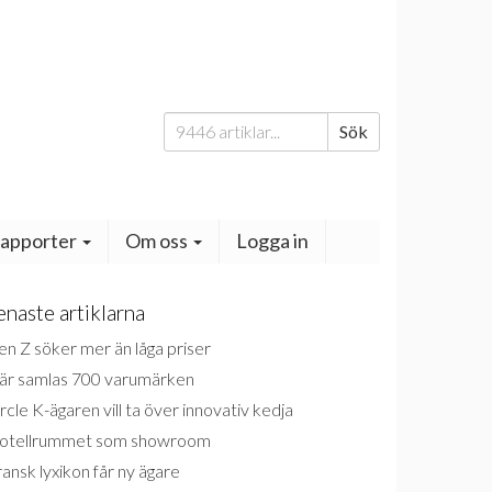
Sök
Sök
efter:
apporter
Om oss
Logga in
enaste artiklarna
n Z söker mer än låga priser
är samlas 700 varumärken
rcle K-ägaren vill ta över innovativ kedja
otellrummet som showroom
ansk lyxikon får ny ägare