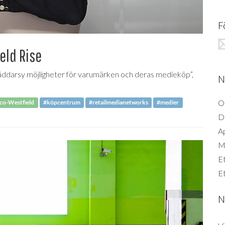
F
eld Rise
räddarsy möjligheter för varumärken och deras medieköp”,
N
O
co-Westfield
#köpcentrum
#retailmedianetworks
#medier
D
A
Mi
Et
Et
N