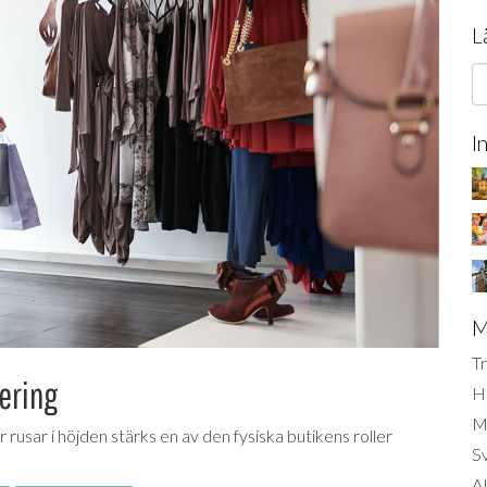
L
I
M
Tr
tering
H
Mi
rusar i höjden stärks en av den fysiska butikens roller
S
AI