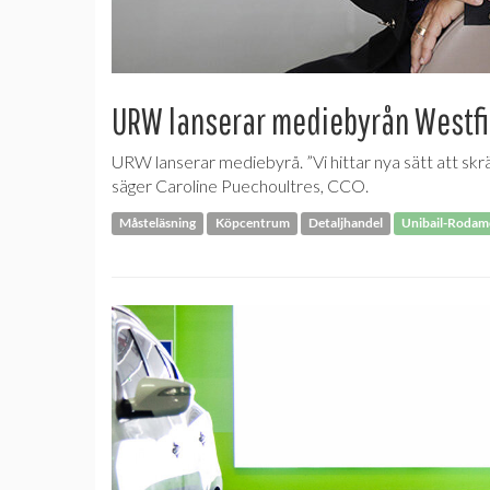
URW lanserar mediebyrån Westfi
URW lanserar mediebyrå. ”Vi hittar nya sätt att sk
säger Caroline Puechoultres, CCO.
Måsteläsning
Köpcentrum
Detaljhandel
Unibail-Rodam