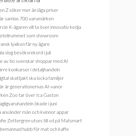
n Z söker mer än låga priser
är samlas 700 varumärken
rcle K-ägaren vill ta över innovativ kedja
otellrummet som showroom
ansk lyxikon får ny ägare
la slog besöksrekord i juli
e av tio svenskar shoppar med AI
rre konkurser i detaljhandeln
gital skattjakt ska locka familjer
är är generationernas AI-vanor
rken Zoo tar över Ica Gaston
gligvaruhandeln ökade i juni
å använder män och kvinnor appar
fie Zettergren utses till vd på Matsmart
bemannad hubb för mat och kaffe