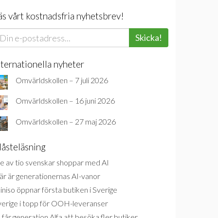
äs vårt kostnadsfria nyhetsbrev!
Skicka!
nternationella nyheter
Omvärldskollen – 7 juli 2026
Omvärldskollen – 16 juni 2026
Omvärldskollen – 27 maj 2026
åsteläsning
e av tio svenskar shoppar med AI
är är generationernas AI-vanor
niso öppnar första butiken i Sverige
verige i topp för OOH-leveranser
 får generation Alfa att besöka fler butiker