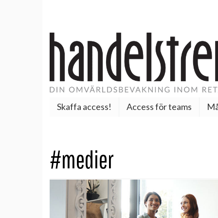
Skaffa access!
Access för teams
Må
#medier