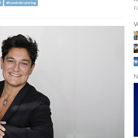
l
#kundrekrytering
Fö
V
N