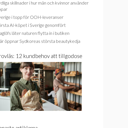
dliga skillnader i hur män och kvinnor använder
ppar
verige i topp för OOH-leveranser
rsta AI-köpet i Sverige genomfört
glöfs låter naturen flytta in i butiken
är öppnar Sydkoreas största beautykedja
rovläs: 12 kundbehov att tillgodose
enaste artiklarna