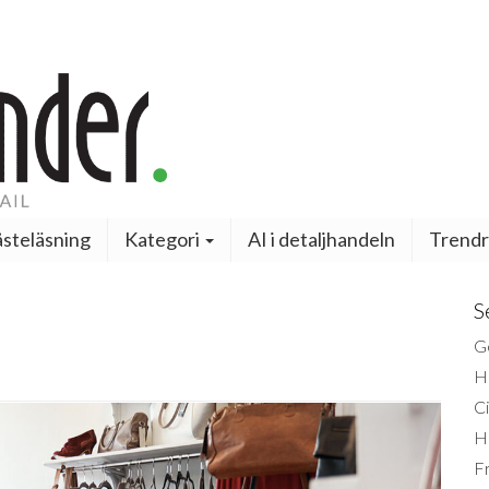
steläsning
Kategori
AI i detaljhandeln
Trendr
S
Ge
H
Ci
H
Fr